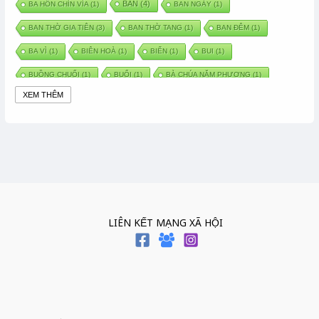
BAN
(4)
BA HỒN CHÍN VÍA
(1)
BAN NGÀY
(1)
BAN THỜ GIA TIÊN
(3)
BAN THỜ TANG
(1)
BAN ĐÊM
(1)
BA VÌ
(1)
BIÊN HOÀ
(1)
BIỂN
(1)
BUI
(1)
BUỒNG CHUỐI
(1)
BUỔI
(1)
BÀ CHÚA NĂM PHƯƠNG
(1)
XEM THÊM
BÀ CHÚA XỨ
(5)
BÀ CHÚA THÀNH ĐÔNG
(1)
BÀ DẦU
(2)
BÀ HÀNG NƯỚC TRONG TRUYỆN TẤM CÁM
(1)
BÀI THUỐC DÂN GIAN
(1)
BÀ MỤ
(2)
BÀN CỔ
(2)
BÀO THAI
(4)
BÀN TAY CHỮA LÀNH
(2)
BÀ TỔ CÔ
(1)
BÁCH VIỆT
(1)
BÁNH BÒ
(1)
BÁNH CHÌ
(1)
BÁNH CHƯNG
(6)
BÁNH DẦY
(5)
BÁNH CHƯNG BÁNH DẦY
(1)
LIÊN KẾT MẠNG XÃ HỘI
BÁNH TRÔI BÁNH CHAY
(7)
BÁNH GIẦY
(2)
BÁNH TRÁNG
(1)
BÁNH TRƯNG
(1)
BÁNH TÀY
(1)
BÁNH TẾT
(3)
BÁNH XÈO
(1)
BÁNH ĐÚC
(1)
BÁO HIẾU CHA MẸ
(1)
BÁT HƯƠNG
(2)
BÉ SƠ SINH
(1)
BÓ GIÒ
(1)