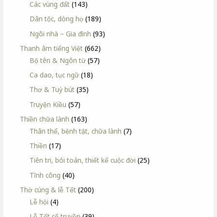
Các vùng đất
(143)
Dân tộc, dòng họ
(189)
Ngôi nhà – Gia đình
(93)
Thanh âm tiếng Việt
(662)
Bộ tên & Ngôn từ
(57)
Ca dao, tục ngữ
(18)
Thơ & Tuỳ bút
(35)
Truyện Kiều
(57)
Thiền chữa lành
(163)
Thân thể, bệnh tật, chữa lành
(7)
Thiền
(17)
Tiên tri, bói toán, thiết kế cuộc đời
(25)
Tĩnh công
(40)
Thờ cúng & lễ Tết
(200)
Lễ hội
(4)
Lễ Tết cổ truyền
(39)