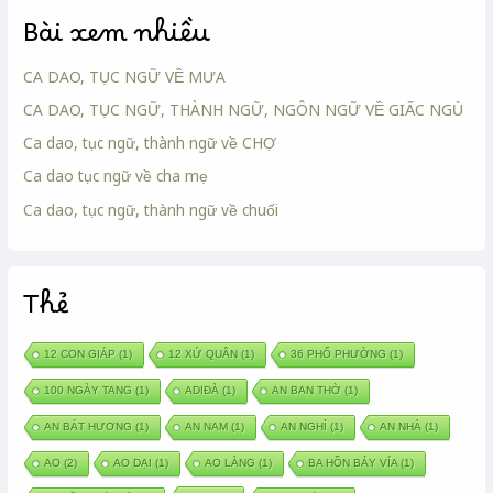
Bài xem nhiều
CA DAO, TỤC NGỮ VỀ MƯA
CA DAO, TỤC NGỮ, THÀNH NGỮ, NGÔN NGỮ VỀ GIẤC NGỦ
Ca dao, tục ngữ, thành ngữ về CHỢ
Ca dao tục ngữ về cha mẹ
Ca dao, tục ngữ, thành ngữ về chuối
Thẻ
12 CON GIÁP
(1)
12 XỨ QUÂN
(1)
36 PHỐ PHƯỜNG
(1)
100 NGÀY TANG
(1)
ADIĐÀ
(1)
AN BAN THỜ
(1)
AN BÁT HƯƠNG
(1)
AN NAM
(1)
AN NGHỈ
(1)
AN NHÀ
(1)
AO
(2)
AO DẠI
(1)
AO LÀNG
(1)
BA HỒN BẢY VÍA
(1)