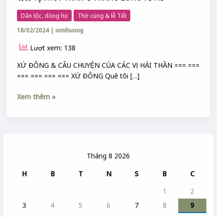
CÁC VỊ THUỶ THẦN Ở THĂNG LONG TỨ XỨ
Dân tộc, dòng họ
Thờ cúng & lễ Tết
18/02/2024
|
omihuong
Lượt xem: 138
XỨ ĐÔNG & CÂU CHUYỆN CỦA CÁC VỊ HẢI THẦN === ===
=== === === === XỨ ĐÔNG Quê tôi […]
Xem thêm »
Tháng 8 2026
H
B
T
N
S
B
C
1
2
3
4
5
6
7
8
9