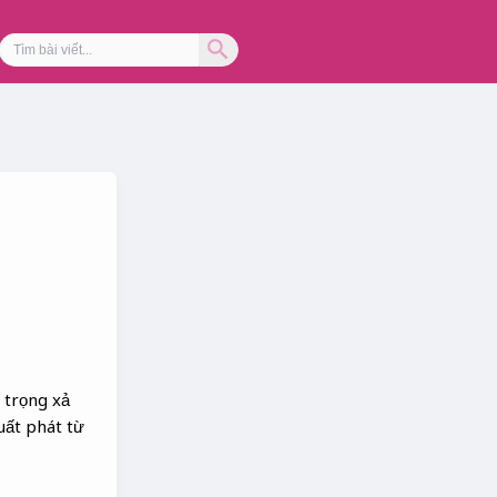
Search Button
Search
for:
 trọng xả
uất phát từ