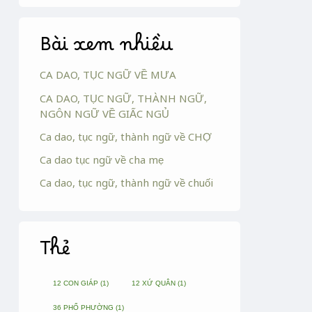
Bài xem nhiều
CA DAO, TỤC NGỮ VỀ MƯA
CA DAO, TỤC NGỮ, THÀNH NGỮ,
NGÔN NGỮ VỀ GIẤC NGỦ
Ca dao, tục ngữ, thành ngữ về CHỢ
Ca dao tục ngữ về cha mẹ
Ca dao, tục ngữ, thành ngữ về chuối
Thẻ
12 CON GIÁP
(1)
12 XỨ QUÂN
(1)
36 PHỐ PHƯỜNG
(1)