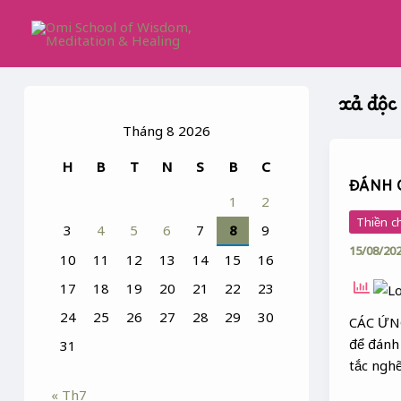
Skip
to
content
xả độc
Tháng 8 2026
ĐÁNH
H
B
T
N
S
B
C
GIÓ
ĐÁNH 
BẰNG
1
2
TÓC
Thiền c
3
4
5
6
7
8
9
RỐI
15/08/20
10
11
12
13
14
15
16
17
18
19
20
21
22
23
24
25
26
27
28
29
30
CÁC ỨN
để đánh
31
tắc ngh
« Th7