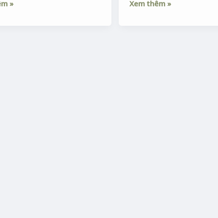
êm »
Xem thêm »