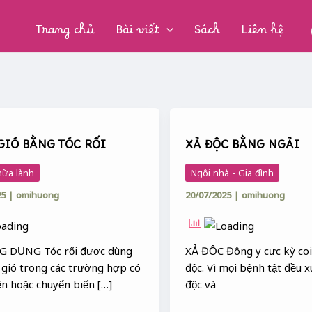
CHUYÊN
MỤC:
Trang chủ
Bài viết
Sách
Liên hệ
XẢ
ĐỘC
GIÓ BẰNG TÓC RỐI
XẢ ĐỘC BẰNG NGẢI
BẰNG
NGẢI
hữa lành
Ngôi nhà - Gia đình
25
|
omihuong
20/07/2025
|
omihuong
G DỤNG Tóc rối được dùng
XẢ ĐỘC Đông y cực kỳ coi
 gió trong các trường hợp có
độc. Vì mọi bệnh tật đều x
ẽn hoặc chuyển biến […]
độc và