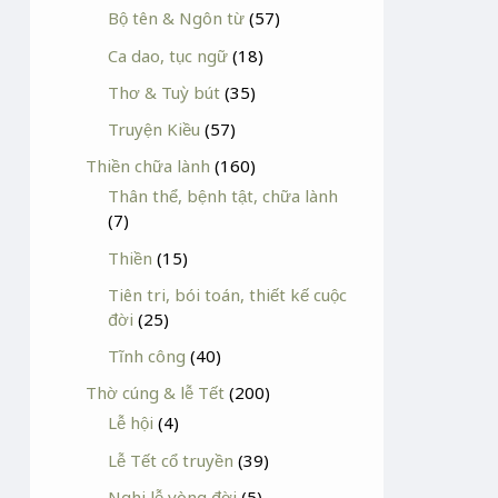
Bộ tên & Ngôn từ
(57)
Ca dao, tục ngữ
(18)
Thơ & Tuỳ bút
(35)
Truyện Kiều
(57)
Thiền chữa lành
(160)
Thân thể, bệnh tật, chữa lành
(7)
Thiền
(15)
Tiên tri, bói toán, thiết kế cuộc
đời
(25)
Tĩnh công
(40)
Thờ cúng & lễ Tết
(200)
Lễ hội
(4)
Lễ Tết cổ truyền
(39)
Nghi lễ vòng đời
(5)