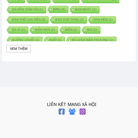
BAN
(4)
BA HỒN CHÍN VÍA
(1)
BAN NGÀY
(1)
BAN THỜ GIA TIÊN
(3)
BAN THỜ TANG
(1)
BAN ĐÊM
(1)
BA VÌ
(1)
BIÊN HOÀ
(1)
BIỂN
(1)
BUI
(1)
BUỒNG CHUỐI
(1)
BUỔI
(1)
BÀ CHÚA NĂM PHƯƠNG
(1)
XEM THÊM
BÀ CHÚA XỨ
(5)
BÀ CHÚA THÀNH ĐÔNG
(1)
BÀ DẦU
(2)
BÀ HÀNG NƯỚC TRONG TRUYỆN TẤM CÁM
(1)
BÀI THUỐC DÂN GIAN
(1)
BÀ MỤ
(2)
BÀN CỔ
(2)
BÀO THAI
(4)
BÀN TAY CHỮA LÀNH
(2)
BÀ TỔ CÔ
(1)
BÁCH VIỆT
(1)
BÁNH BÒ
(1)
BÁNH CHÌ
(1)
BÁNH CHƯNG
(6)
BÁNH DẦY
(5)
BÁNH CHƯNG BÁNH DẦY
(1)
LIÊN KẾT MẠNG XÃ HỘI
BÁNH TRÔI BÁNH CHAY
(7)
BÁNH GIẦY
(2)
BÁNH TRÁNG
(1)
BÁNH TRƯNG
(1)
BÁNH TÀY
(1)
BÁNH TẾT
(3)
BÁNH XÈO
(1)
BÁNH ĐÚC
(1)
BÁO HIẾU CHA MẸ
(1)