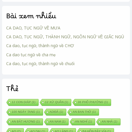
Bài xem nhiều
CA DAO, TỤC NGỮ VỀ MƯA
CA DAO, TỤC NGỮ, THÀNH NGỮ, NGÔN NGỮ VỀ GIẤC NGỦ
Ca dao, tục ngữ, thành ngữ về CHỢ
Ca dao tục ngữ về cha mẹ
Ca dao, tục ngữ, thành ngữ về chuối
Thẻ
12 CON GIÁP
(1)
12 XỨ QUÂN
(1)
36 PHỐ PHƯỜNG
(1)
100 NGÀY TANG
(1)
ADIĐÀ
(1)
AN BAN THỜ
(1)
AN BÁT HƯƠNG
(1)
AN NAM
(1)
AN NGHỈ
(1)
AN NHÀ
(1)
AO
(2)
AO DẠI
(1)
AO LÀNG
(1)
BA HỒN BẢY VÍA
(1)