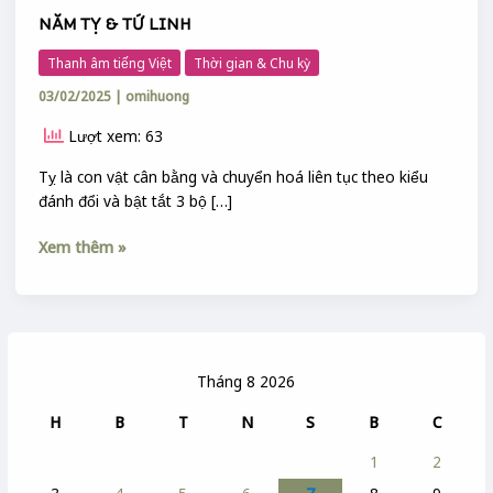
NĂM TỴ & TỨ LINH
Thanh âm tiếng Việt
Thời gian & Chu kỳ
03/02/2025
|
omihuong
Lượt xem: 63
Tỵ là con vật cân bằng và chuyển hoá liên tục theo kiểu
đánh đổi và bật tắt 3 bộ […]
Xem thêm »
Tháng 8 2026
H
B
T
N
S
B
C
1
2