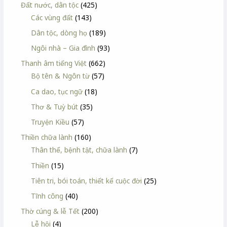
Đất nước, dân tộc
(425)
Các vùng đất
(143)
Dân tộc, dòng họ
(189)
Ngôi nhà – Gia đình
(93)
Thanh âm tiếng Việt
(662)
Bộ tên & Ngôn từ
(57)
Ca dao, tục ngữ
(18)
Thơ & Tuỳ bút
(35)
Truyện Kiều
(57)
Thiền chữa lành
(160)
Thân thể, bệnh tật, chữa lành
(7)
Thiền
(15)
Tiên tri, bói toán, thiết kế cuộc đời
(25)
Tĩnh công
(40)
Thờ cúng & lễ Tết
(200)
Lễ hội
(4)