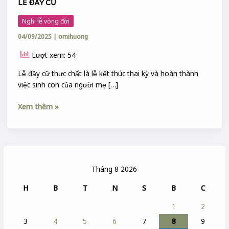
LỄ ĐẦY CỮ
Nghi lễ vòng đời
04/09/2025
|
omihuong
Lượt xem: 54
Lễ đầy cữ thực chất là lễ kết thúc thai kỳ và hoàn thành
việc sinh con của người mẹ […]
Xem thêm »
Tháng 8 2026
H
B
T
N
S
B
C
1
2
3
4
5
6
7
8
9