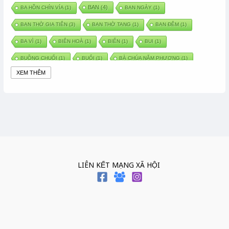
BAN
(4)
BA HỒN CHÍN VÍA
(1)
BAN NGÀY
(1)
BAN THỜ GIA TIÊN
(3)
BAN THỜ TANG
(1)
BAN ĐÊM
(1)
BA VÌ
(1)
BIÊN HOÀ
(1)
BIỂN
(1)
BUI
(1)
BUỒNG CHUỐI
(1)
BUỔI
(1)
BÀ CHÚA NĂM PHƯƠNG
(1)
XEM THÊM
BÀ CHÚA XỨ
(5)
BÀ CHÚA THÀNH ĐÔNG
(1)
BÀ DẦU
(2)
BÀ HÀNG NƯỚC TRONG TRUYỆN TẤM CÁM
(1)
BÀI THUỐC DÂN GIAN
(1)
BÀ MỤ
(2)
BÀN CỔ
(2)
BÀO THAI
(4)
BÀN TAY CHỮA LÀNH
(2)
BÀ TỔ CÔ
(1)
BÁCH VIỆT
(1)
BÁNH BÒ
(1)
BÁNH CHÌ
(1)
BÁNH CHƯNG
(6)
BÁNH DẦY
(5)
BÁNH CHƯNG BÁNH DẦY
(1)
LIÊN KẾT MẠNG XÃ HỘI
BÁNH TRÔI BÁNH CHAY
(7)
BÁNH GIẦY
(2)
BÁNH TRÁNG
(1)
BÁNH TRƯNG
(1)
BÁNH TÀY
(1)
BÁNH TẾT
(3)
BÁNH XÈO
(1)
BÁNH ĐÚC
(1)
BÁO HIẾU CHA MẸ
(1)
BÁT HƯƠNG
(2)
BÉ SƠ SINH
(1)
BÓ GIÒ
(1)