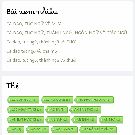
Bài xem nhiều
CA DAO, TỤC NGỮ VỀ MƯA
CA DAO, TỤC NGỮ, THÀNH NGỮ, NGÔN NGỮ VỀ GIẤC NGỦ
Ca dao, tục ngữ, thành ngữ về CHỢ
Ca dao tục ngữ về cha mẹ
Ca dao, tục ngữ, thành ngữ về chuối
Thẻ
12 CON GIÁP
(1)
12 XỨ QUÂN
(1)
36 PHỐ PHƯỜNG
(1)
100 NGÀY TANG
(1)
ADIĐÀ
(1)
AN BAN THỜ
(1)
AN BÁT HƯƠNG
(1)
AN NAM
(1)
AN NGHỈ
(1)
AN NHÀ
(1)
AO
(2)
AO DẠI
(1)
AO LÀNG
(1)
BA HỒN BẢY VÍA
(1)