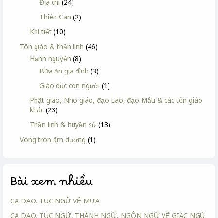
Địa chi
(24)
Thiên Can
(2)
Khí tiết
(10)
Tôn giáo & thần linh
(46)
Hạnh nguyện
(8)
Bữa ăn gia đình
(3)
Giáo dục con người
(1)
Phật giáo, Nho giáo, đạo Lão, đạo Mẫu & các tôn giáo
khác
(23)
Thần linh & huyền sử
(13)
Vòng tròn âm dương
(1)
Bài xem nhiều
CA DAO, TỤC NGỮ VỀ MƯA
CA DAO, TỤC NGỮ, THÀNH NGỮ, NGÔN NGỮ VỀ GIẤC NGỦ