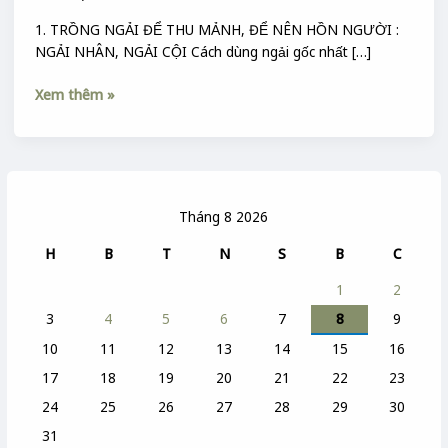
1. TRỒNG NGẢI ĐỂ THU MẢNH, ĐỂ NÊN HỒN NGƯỜI :
NGẢI NHÂN, NGẢI CỘI Cách dùng ngải gốc nhất […]
Xem thêm »
Tháng 8 2026
H
B
T
N
S
B
C
1
2
3
4
5
6
7
8
9
10
11
12
13
14
15
16
17
18
19
20
21
22
23
24
25
26
27
28
29
30
31