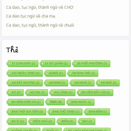
Ca dao, tục ngữ, thành ngữ về CHỢ
Ca dao tục ngữ về cha mẹ
Ca dao, tục ngữ, thành ngữ về chuối
Thẻ
12 CON GIÁP
(1)
12 XỨ QUÂN
(1)
36 PHỐ PHƯỜNG
(1)
100 NGÀY TANG
(1)
ADIĐÀ
(1)
AN BAN THỜ
(1)
AN BÁT HƯƠNG
(1)
AN NAM
(1)
AN NGHỈ
(1)
AN NHÀ
(1)
AO
(2)
AO DẠI
(1)
AO LÀNG
(1)
BA HỒN BẢY VÍA
(1)
BAN
(4)
BA HỒN CHÍN VÍA
(1)
BAN NGÀY
(1)
BAN THỜ GIA TIÊN
(3)
BAN THỜ TANG
(1)
BAN ĐÊM
(1)
BA VÌ
(1)
BIÊN HOÀ
(1)
BIỂN
(1)
BUI
(1)
BUỒNG CHUỐI
(1)
BUỔI
(1)
BÀ CHÚA NĂM PHƯƠNG
(1)