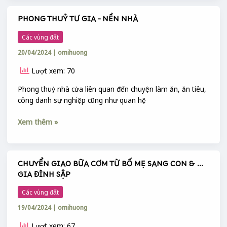
PHONG THUỶ TƯ GIA – NỀN NHÀ
PHONG
THUỶ
Các vùng đất
TƯ
20/04/2024
|
omihuong
GIA
–
Lượt xem: 70
NỀN
NHÀ
Phong thuỷ nhà cửa liên quan đến chuyện làm ăn, ăn tiêu,
công danh sự nghiệp cũng như quan hệ
Xem thêm »
CHUYỂN GIAO BỮA CƠM TỪ BỐ MẸ SANG CON & …
CHUYỂN
GIA ĐÌNH SẬP
GIAO
BỮA
Các vùng đất
CƠM
19/04/2024
|
omihuong
TỪ
BỐ
Lượt xem: 67