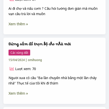
MẸ
SANG
Ai đi chợ và nấu cơm ? Câu hỏi tưởng đơn giản mà muôn
CON
vạn câu trả lời và muôn
&
Xem thêm »
…
GIA
ĐÌNH
SẬP
Đừng sắm đồ trọn bộ cho nhà mới
Đừng
sắm
Các vùng đất
đồ
15/04/2024
|
omihuong
trọn
bộ
Lượt xem: 70
cho
nhà
Người xưa có câu “Ba lần chuyển nhà bằng một lần cháy
mới
nhà” Thực tế của tôi khi đi thăm
Xem thêm »