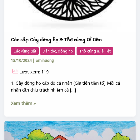
Các cấp Cây dòng họ & Thờ cúng tổ tiên
Các vùng đất
Dân tộc, dòng họ
Thờ cúng & lễ Tết
13/10/2024
|
omihuong
Lượt xem: 119
1. Cây dòng họ cấp độ cá nhân (Gia tiên tiền tổ) Mỗi cá
nhân cần chịu trách nhiệm cá […]
Xem thêm »
DỌN
VÀO
NHÀ