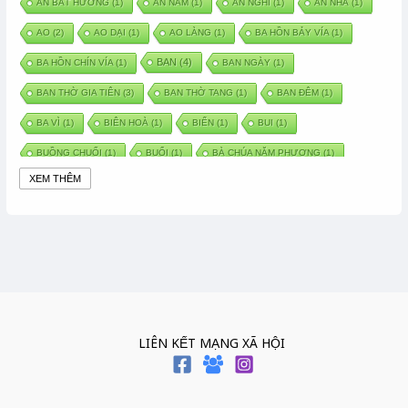
AN BÁT HƯƠNG
(1)
AN NAM
(1)
AN NGHỈ
(1)
AN NHÀ
(1)
AO
(2)
AO DẠI
(1)
AO LÀNG
(1)
BA HỒN BẢY VÍA
(1)
BAN
(4)
BA HỒN CHÍN VÍA
(1)
BAN NGÀY
(1)
BAN THỜ GIA TIÊN
(3)
BAN THỜ TANG
(1)
BAN ĐÊM
(1)
BA VÌ
(1)
BIÊN HOÀ
(1)
BIỂN
(1)
BUI
(1)
BUỒNG CHUỐI
(1)
BUỔI
(1)
BÀ CHÚA NĂM PHƯƠNG
(1)
XEM THÊM
BÀ CHÚA XỨ
(5)
BÀ CHÚA THÀNH ĐÔNG
(1)
BÀ DẦU
(2)
BÀ HÀNG NƯỚC TRONG TRUYỆN TẤM CÁM
(1)
BÀI THUỐC DÂN GIAN
(1)
BÀ MỤ
(2)
BÀN CỔ
(2)
BÀO THAI
(4)
BÀN TAY CHỮA LÀNH
(2)
BÀ TỔ CÔ
(1)
BÁCH VIỆT
(1)
BÁNH BÒ
(1)
BÁNH CHÌ
(1)
BÁNH CHƯNG
(6)
BÁNH DẦY
(5)
BÁNH CHƯNG BÁNH DẦY
(1)
LIÊN KẾT MẠNG XÃ HỘI
BÁNH TRÔI BÁNH CHAY
(7)
BÁNH GIẦY
(2)
BÁNH TRÁNG
(1)
BÁNH TRƯNG
(1)
BÁNH TÀY
(1)
BÁNH TẾT
(3)