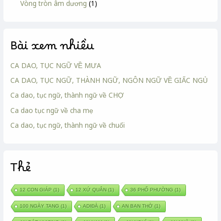
Vòng tròn âm dương
(1)
Bài xem nhiều
CA DAO, TỤC NGỮ VỀ MƯA
CA DAO, TỤC NGỮ, THÀNH NGỮ, NGÔN NGỮ VỀ GIẤC NGỦ
Ca dao, tục ngữ, thành ngữ về CHỢ
Ca dao tục ngữ về cha mẹ
Ca dao, tục ngữ, thành ngữ về chuối
Thẻ
12 CON GIÁP
(1)
12 XỨ QUÂN
(1)
36 PHỐ PHƯỜNG
(1)
100 NGÀY TANG
(1)
ADIĐÀ
(1)
AN BAN THỜ
(1)