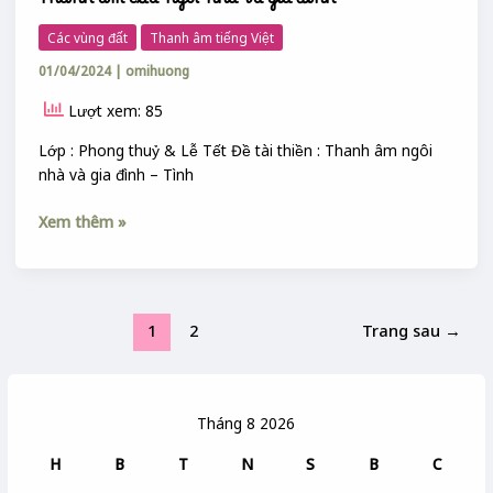
Thanh âm của ngôi nhà và gia đình
Thanh
âm
Các vùng đất
Thanh âm tiếng Việt
của
01/04/2024
|
omihuong
ngôi
nhà
Lượt xem: 85
và
gia
Lớp : Phong thuỷ & Lễ Tết Đề tài thiền : Thanh âm ngôi
đình
nhà và gia đình – Tình
Xem thêm »
1
2
Trang sau
→
Tháng 8 2026
H
B
T
N
S
B
C