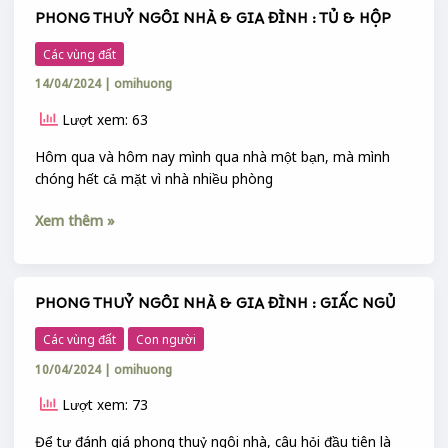
PHONG THUỶ NGÔI NHÀ & GIA ĐÌNH : TỦ & HỘP
PHONG
THUỶ
Các vùng đất
NGÔI
14/04/2024
|
omihuong
NHÀ
&
Lượt xem: 63
GIA
ĐÌNH
Hôm qua và hôm nay mình qua nhà một bạn, mà mình
:
chóng hết cả mặt vì nhà nhiều phòng
TỦ
&
Xem thêm »
HỘP
PHONG THUỶ NGÔI NHÀ & GIA ĐÌNH : GIẤC NGỦ
PHONG
THUỶ
Các vùng đất
Con người
NGÔI
10/04/2024
|
omihuong
NHÀ
&
Lượt xem: 73
GIA
ĐÌNH
Để tự đánh giá phong thuỷ ngôi nhà, câu hỏi đầu tiên là