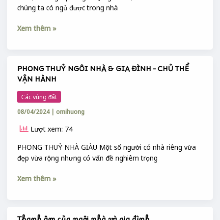
:
chúng ta có ngủ được trong nhà
GIẤC
NGỦ
Xem thêm »
PHONG THUỶ NGÔI NHÀ & GIA ĐÌNH – CHỦ THỂ
PHONG
VẬN HÀNH
THUỶ
NGÔI
Các vùng đất
NHÀ
08/04/2024
|
omihuong
&
GIA
Lượt xem: 74
ĐÌNH
–
PHONG THUỶ NHÀ GIÀU Một số người có nhà riêng vừa
CHỦ
đẹp vừa rộng nhưng có vấn đề nghiêm trọng
THỂ
Xem thêm »
VẬN
HÀNH