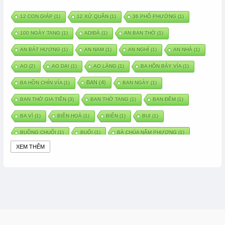
12 CON GIÁP
(1)
12 XỨ QUÂN
(1)
36 PHỐ PHƯỜNG
(1)
100 NGÀY TANG
(1)
ADIĐÀ
(1)
AN BAN THỜ
(1)
AN BÁT HƯƠNG
(1)
AN NAM
(1)
AN NGHỈ
(1)
AN NHÀ
(1)
AO
(2)
AO DẠI
(1)
AO LÀNG
(1)
BA HỒN BẢY VÍA
(1)
BAN
(4)
BA HỒN CHÍN VÍA
(1)
BAN NGÀY
(1)
BAN THỜ GIA TIÊN
(3)
BAN THỜ TANG
(1)
BAN ĐÊM
(1)
BA VÌ
(1)
BIÊN HOÀ
(1)
BIỂN
(1)
BUI
(1)
BUỒNG CHUỐI
(1)
BUỔI
(1)
BÀ CHÚA NĂM PHƯƠNG
(1)
XEM THÊM
BÀ CHÚA XỨ
(5)
BÀ CHÚA THÀNH ĐÔNG
(1)
BÀ DẦU
(2)
BÀ HÀNG NƯỚC TRONG TRUYỆN TẤM CÁM
(1)
BÀI THUỐC DÂN GIAN
(1)
BÀ MỤ
(2)
BÀN CỔ
(2)
BÀO THAI
(4)
BÀN TAY CHỮA LÀNH
(2)
BÀ TỔ CÔ
(1)
BÁCH VIỆT
(1)
BÁNH BÒ
(1)
BÁNH CHÌ
(1)