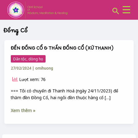
CHUYÊN
Skip
MỤC:
Search
to
content
Đồng Cổ
ĐỀN ĐỒNG CỔ & THẦN ĐỒNG CỔ (XỨ THANH)
ĐỀN
ĐỒNG
Dân tộc, dòng họ
CỔ
27/02/2024
|
omihuong
&
THẦN
Lượt xem: 76
ĐỒNG
CỔ
=== Tôi có chuyến đi Thanh Hoá (ngày 24/11/2023) để
(XỨ
thăm đền Đồng Cổ, hai ngôi đền thuộc hàng cổ […]
THANH)
Xem thêm »