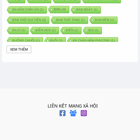
BAN
(4)
BA HỒN CHÍN VÍA
(1)
BAN NGÀY
(1)
BAN THỜ GIA TIÊN
(3)
BAN THỜ TANG
(1)
BAN ĐÊM
(1)
BA VÌ
(1)
BIÊN HOÀ
(1)
BIỂN
(1)
BUI
(1)
BUỒNG CHUỐI
(1)
BUỔI
(1)
BÀ CHÚA NĂM PHƯƠNG
(1)
XEM THÊM
BÀ CHÚA XỨ
(5)
BÀ CHÚA THÀNH ĐÔNG
(1)
BÀ DẦU
(2)
BÀ HÀNG NƯỚC TRONG TRUYỆN TẤM CÁM
(1)
BÀI THUỐC DÂN GIAN
(1)
BÀ MỤ
(2)
BÀN CỔ
(2)
BÀO THAI
(4)
BÀN TAY CHỮA LÀNH
(2)
BÀ TỔ CÔ
(1)
BÁCH VIỆT
(1)
BÁNH BÒ
(1)
BÁNH CHÌ
(1)
BÁNH CHƯNG
(6)
BÁNH DẦY
(5)
BÁNH CHƯNG BÁNH DẦY
(1)
LIÊN KẾT MẠNG XÃ HỘI
BÁNH TRÔI BÁNH CHAY
(7)
BÁNH GIẦY
(2)
BÁNH TRÁNG
(1)
BÁNH TRƯNG
(1)
BÁNH TÀY
(1)
BÁNH TẾT
(3)
BÁNH XÈO
(1)
BÁNH ĐÚC
(1)
BÁO HIẾU CHA MẸ
(1)