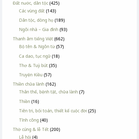
Đất nước, dân tộc
(425)
Các vùng đất
(143)
Dân tộc, dòng họ
(189)
Ngôi nhà – Gia đình
(93)
Thanh âm tiếng Việt
(662)
Bộ tên & Ngôn từ
(57)
Ca dao, tục ngữ
(18)
Thơ & Tuỳ bút
(35)
Truyện Kiều
(57)
Thiền chữa lành
(162)
Thân thể, bệnh tật, chữa lành
(7)
Thiền
(16)
Tiên tri, bói toán, thiết kế cuộc đời
(25)
Tĩnh công
(40)
Thờ cúng & lễ Tết
(200)
Lễ hội
(4)