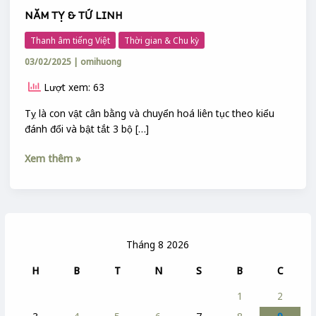
NĂM TỴ & TỨ LINH
Thanh âm tiếng Việt
Thời gian & Chu kỳ
03/02/2025
|
omihuong
Lượt xem: 63
Tỵ là con vật cân bằng và chuyển hoá liên tục theo kiểu
đánh đổi và bật tắt 3 bộ […]
Xem thêm »
Tháng 8 2026
H
B
T
N
S
B
C
1
2