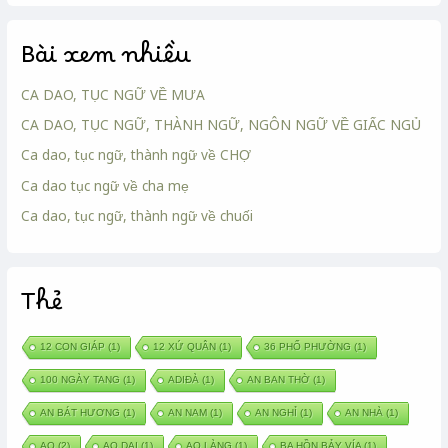
Bài xem nhiều
CA DAO, TỤC NGỮ VỀ MƯA
CA DAO, TỤC NGỮ, THÀNH NGỮ, NGÔN NGỮ VỀ GIẤC NGỦ
Ca dao, tục ngữ, thành ngữ về CHỢ
Ca dao tục ngữ về cha mẹ
Ca dao, tục ngữ, thành ngữ về chuối
Thẻ
12 CON GIÁP
(1)
12 XỨ QUÂN
(1)
36 PHỐ PHƯỜNG
(1)
100 NGÀY TANG
(1)
ADIĐÀ
(1)
AN BAN THỜ
(1)
AN BÁT HƯƠNG
(1)
AN NAM
(1)
AN NGHỈ
(1)
AN NHÀ
(1)
AO
(2)
AO DẠI
(1)
AO LÀNG
(1)
BA HỒN BẢY VÍA
(1)