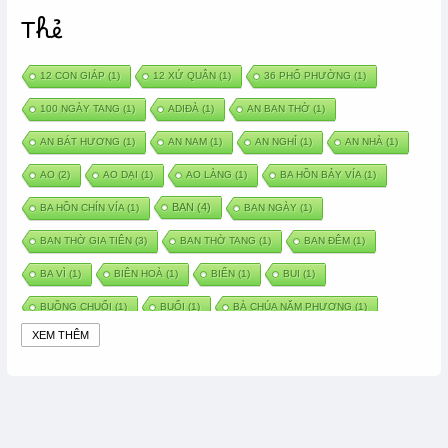
Thẻ
12 CON GIÁP
(1)
12 XỨ QUÂN
(1)
36 PHỐ PHƯỜNG
(1)
100 NGÀY TANG
(1)
ADIĐÀ
(1)
AN BAN THỜ
(1)
AN BÁT HƯƠNG
(1)
AN NAM
(1)
AN NGHỈ
(1)
AN NHÀ
(1)
AO
(2)
AO DẠI
(1)
AO LÀNG
(1)
BA HỒN BẢY VÍA
(1)
BAN
(4)
BA HỒN CHÍN VÍA
(1)
BAN NGÀY
(1)
BAN THỜ GIA TIÊN
(3)
BAN THỜ TANG
(1)
BAN ĐÊM
(1)
BA VÌ
(1)
BIÊN HOÀ
(1)
BIỂN
(1)
BUI
(1)
BUỒNG CHUỐI
(1)
BUỔI
(1)
BÀ CHÚA NĂM PHƯƠNG
(1)
XEM THÊM
BÀ CHÚA XỨ
(5)
BÀ CHÚA THÀNH ĐÔNG
(1)
BÀ DẦU
(2)
BÀ HÀNG NƯỚC TRONG TRUYỆN TẤM CÁM
(1)
BÀI THUỐC DÂN GIAN
(1)
BÀ MỤ
(2)
BÀN CỔ
(2)
BÀO THAI
(4)
BÀN TAY CHỮA LÀNH
(2)
BÀ TỔ CÔ
(1)