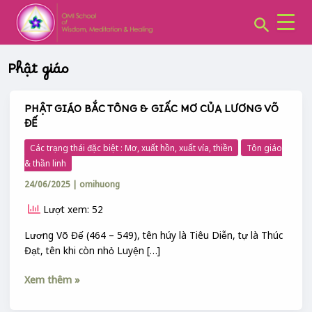
CHUYÊN
Skip
MỤC:
Search
to
content
Phật giáo
PHẬT GIÁO BẮC TÔNG & GIẤC MƠ CỦA LƯƠNG VÕ
PHẬT
ĐẾ
GIÁO
BẮC
Các trạng thái đặc biệt : Mơ, xuất hồn, xuất vía, thiền
Tôn giáo
TÔNG
& thần linh
&
24/06/2025
|
omihuong
GIẤC
MƠ
Lượt xem: 52
CỦA
LƯƠNG
Lương Võ Đế (464 – 549), tên húy là Tiêu Diễn, tự là Thúc
VÕ
Đạt, tên khi còn nhỏ Luyện […]
ĐẾ
Xem thêm »