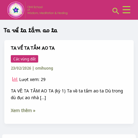
CHUYÊN
Skip
MỤC:
Search
to
content
Ta về ta tắm ao ta
TA VỀ TA TẮM AO TA
TA
VỀ
Các vùng đất
TA
23/02/2026
|
omihuong
TẮM
AO
Lượt xem: 29
TA
TA VỀ TA TẮM AO TA (kỳ 1) Ta về ta tắm ao ta Dù trong
dù đục ao nhà […]
Xem thêm »