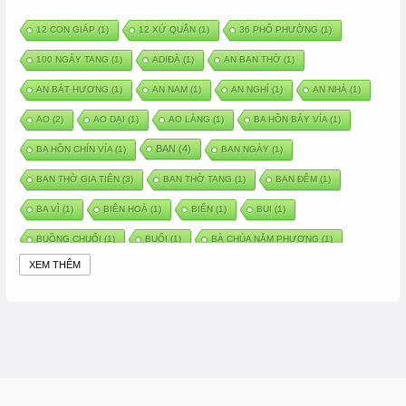
12 CON GIÁP
(1)
12 XỨ QUÂN
(1)
36 PHỐ PHƯỜNG
(1)
100 NGÀY TANG
(1)
ADIĐÀ
(1)
AN BAN THỜ
(1)
AN BÁT HƯƠNG
(1)
AN NAM
(1)
AN NGHỈ
(1)
AN NHÀ
(1)
AO
(2)
AO DẠI
(1)
AO LÀNG
(1)
BA HỒN BẢY VÍA
(1)
BAN
(4)
BA HỒN CHÍN VÍA
(1)
BAN NGÀY
(1)
BAN THỜ GIA TIÊN
(3)
BAN THỜ TANG
(1)
BAN ĐÊM
(1)
BA VÌ
(1)
BIÊN HOÀ
(1)
BIỂN
(1)
BUI
(1)
BUỒNG CHUỐI
(1)
BUỔI
(1)
BÀ CHÚA NĂM PHƯƠNG
(1)
XEM THÊM
BÀ CHÚA XỨ
(5)
BÀ CHÚA THÀNH ĐÔNG
(1)
BÀ DẦU
(2)
BÀ HÀNG NƯỚC TRONG TRUYỆN TẤM CÁM
(1)
BÀI THUỐC DÂN GIAN
(1)
BÀ MỤ
(2)
BÀN CỔ
(2)
BÀO THAI
(4)
BÀN TAY CHỮA LÀNH
(2)
BÀ TỔ CÔ
(1)
BÁCH VIỆT
(1)
BÁNH BÒ
(1)
BÁNH CHÌ
(1)