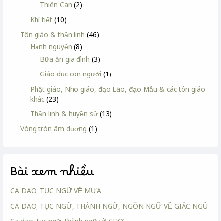
Thiên Can
(2)
Khí tiết
(10)
Tôn giáo & thần linh
(46)
Hạnh nguyện
(8)
Bữa ăn gia đình
(3)
Giáo dục con người
(1)
Phật giáo, Nho giáo, đạo Lão, đạo Mẫu & các tôn giáo
khác
(23)
Thần linh & huyền sử
(13)
Vòng tròn âm dương
(1)
Bài xem nhiều
CA DAO, TỤC NGỮ VỀ MƯA
CA DAO, TỤC NGỮ, THÀNH NGỮ, NGÔN NGỮ VỀ GIẤC NGỦ
Ca dao, tục ngữ, thành ngữ về CHỢ