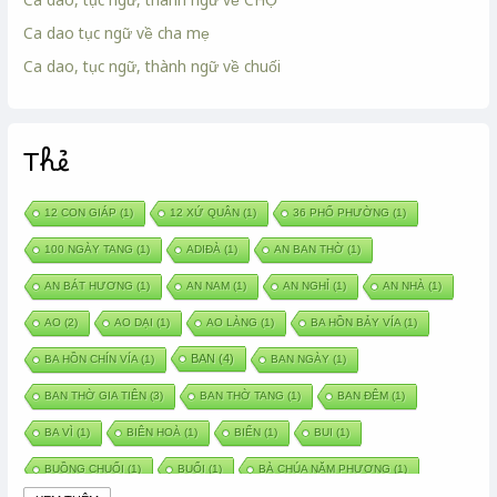
Ca dao tục ngữ về cha mẹ
Ca dao, tục ngữ, thành ngữ về chuối
Thẻ
12 CON GIÁP
(1)
12 XỨ QUÂN
(1)
36 PHỐ PHƯỜNG
(1)
100 NGÀY TANG
(1)
ADIĐÀ
(1)
AN BAN THỜ
(1)
AN BÁT HƯƠNG
(1)
AN NAM
(1)
AN NGHỈ
(1)
AN NHÀ
(1)
AO
(2)
AO DẠI
(1)
AO LÀNG
(1)
BA HỒN BẢY VÍA
(1)
BAN
(4)
BA HỒN CHÍN VÍA
(1)
BAN NGÀY
(1)
BAN THỜ GIA TIÊN
(3)
BAN THỜ TANG
(1)
BAN ĐÊM
(1)
BA VÌ
(1)
BIÊN HOÀ
(1)
BIỂN
(1)
BUI
(1)
BUỒNG CHUỐI
(1)
BUỔI
(1)
BÀ CHÚA NĂM PHƯƠNG
(1)