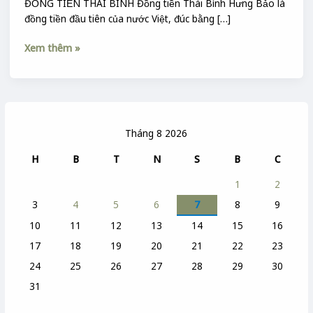
ĐỒNG TIỀN THÁI BÌNH Đồng tiền Thái Bình Hưng Bảo là
đồng tiền đầu tiên của nước Việt, đúc bằng […]
Xem thêm »
Tháng 8 2026
H
B
T
N
S
B
C
1
2
3
4
5
6
7
8
9
10
11
12
13
14
15
16
17
18
19
20
21
22
23
24
25
26
27
28
29
30
31