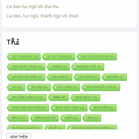
Ca dao tục ngữ về cha mẹ
Ca dao, tục ngữ, thành ngữ về chuối
Thẻ
12 CON GIÁP
(1)
12 XỨ QUÂN
(1)
36 PHỐ PHƯỜNG
(1)
100 NGÀY TANG
(1)
ADIĐÀ
(1)
AN BAN THỜ
(1)
AN BÁT HƯƠNG
(1)
AN NAM
(1)
AN NGHỈ
(1)
AN NHÀ
(1)
AO
(2)
AO DẠI
(1)
AO LÀNG
(1)
BA HỒN BẢY VÍA
(1)
BAN
(4)
BA HỒN CHÍN VÍA
(1)
BAN NGÀY
(1)
BAN THỜ GIA TIÊN
(3)
BAN THỜ TANG
(1)
BAN ĐÊM
(1)
BA VÌ
(1)
BIÊN HOÀ
(1)
BIỂN
(1)
BUI
(1)
BUỒNG CHUỐI
(1)
BUỔI
(1)
BÀ CHÚA NĂM PHƯƠNG
(1)
XEM THÊM
BÀ CHÚA XỨ
(5)
BÀ CHÚA THÀNH ĐÔNG
(1)
BÀ DẦU
(2)