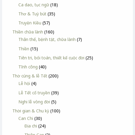
Ca dao, tục ngữ
(18)
Thơ & Tuỳ bút
(35)
Truyện Kiều
(57)
Thiền chữa lành
(160)
Thân thể, bệnh tật, chữa lành
(7)
Thiền
(15)
Tiên tri, bói toán, thiết kế cuộc đời
(25)
Tĩnh công
(40)
Thờ cúng & lễ Tết
(200)
Lễ hội
(4)
Lễ Tết cổ truyền
(39)
Nghi lễ vòng đời
(5)
Thời gian & Chu kỳ
(100)
Can Chi
(30)
Địa chi
(24)
Thiên Can
(2)