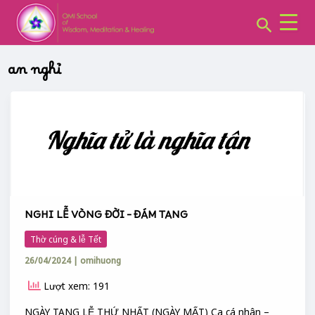
CHUYÊN
Skip
MỤC:
Search
to
content
an nghỉ
NGHI
LỄ
VÒNG
ĐỜI
–
ĐÁM
TANG
NGHI LỄ VÒNG ĐỜI – ĐÁM TANG
Thờ cúng & lễ Tết
26/04/2024
|
omihuong
Lượt xem: 191
NGÀY TANG LỄ THỨ NHẤT (NGÀY MẤT) Ca cá nhân –