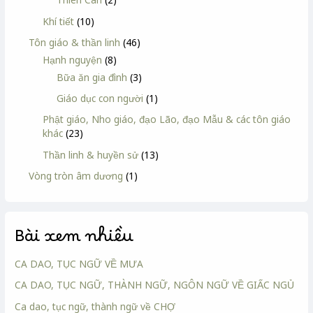
Khí tiết
(10)
Tôn giáo & thần linh
(46)
Hạnh nguyện
(8)
Bữa ăn gia đình
(3)
Giáo dục con người
(1)
Phật giáo, Nho giáo, đạo Lão, đạo Mẫu & các tôn giáo
khác
(23)
Thần linh & huyền sử
(13)
Vòng tròn âm dương
(1)
Bài xem nhiều
CA DAO, TỤC NGỮ VỀ MƯA
CA DAO, TỤC NGỮ, THÀNH NGỮ, NGÔN NGỮ VỀ GIẤC NGỦ
Ca dao, tục ngữ, thành ngữ về CHỢ