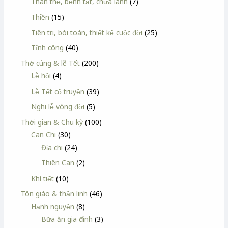
Thân thể, bệnh tật, chữa lành
(7)
Thiền
(15)
Tiên tri, bói toán, thiết kế cuộc đời
(25)
Tĩnh công
(40)
Thờ cúng & lễ Tết
(200)
Lễ hội
(4)
Lễ Tết cổ truyền
(39)
Nghi lễ vòng đời
(5)
Thời gian & Chu kỳ
(100)
Can Chi
(30)
Địa chi
(24)
Thiên Can
(2)
Khí tiết
(10)
Tôn giáo & thần linh
(46)
Hạnh nguyện
(8)
Bữa ăn gia đình
(3)