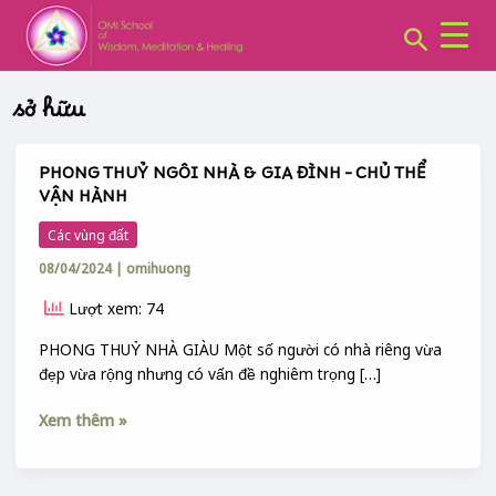
CHUYÊN
Skip
MỤC:
Search
to
content
sở hữu
PHONG THUỶ NGÔI NHÀ & GIA ĐÌNH – CHỦ THỂ
PHONG
VẬN HÀNH
THUỶ
NGÔI
Các vùng đất
NHÀ
08/04/2024
|
omihuong
&
GIA
Lượt xem: 74
ĐÌNH
–
PHONG THUỶ NHÀ GIÀU Một số người có nhà riêng vừa
CHỦ
đẹp vừa rộng nhưng có vấn đề nghiêm trọng […]
THỂ
Xem thêm »
VẬN
HÀNH