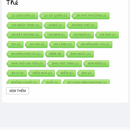
Thẻ
12 CON GIÁP
(1)
12 XỨ QUÂN
(1)
36 PHỐ PHƯỜNG
(1)
100 NGÀY TANG
(1)
ADIĐÀ
(1)
AN BAN THỜ
(1)
AN BÁT HƯƠNG
(1)
AN NAM
(1)
AN NGHỈ
(1)
AN NHÀ
(1)
AO
(2)
AO DẠI
(1)
AO LÀNG
(1)
BA HỒN BẢY VÍA
(1)
BAN
(4)
BA HỒN CHÍN VÍA
(1)
BAN NGÀY
(1)
BAN THỜ GIA TIÊN
(3)
BAN THỜ TANG
(1)
BAN ĐÊM
(1)
BA VÌ
(1)
BIÊN HOÀ
(1)
BIỂN
(1)
BUI
(1)
BUỒNG CHUỐI
(1)
BUỔI
(1)
BÀ CHÚA NĂM PHƯƠNG
(1)
XEM THÊM
BÀ CHÚA XỨ
(5)
BÀ CHÚA THÀNH ĐÔNG
(1)
BÀ DẦU
(2)
BÀ HÀNG NƯỚC TRONG TRUYỆN TẤM CÁM
(1)
BÀI THUỐC DÂN GIAN
(1)
BÀ MỤ
(2)
BÀN CỔ
(2)
BÀO THAI
(4)
BÀN TAY CHỮA LÀNH
(2)
BÀ TỔ CÔ
(1)