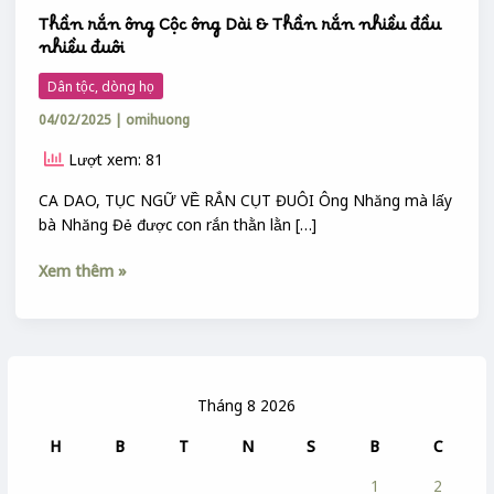
Thần rắn ông Cộc ông Dài & Thần rắn nhiều đầu
nhiều đuôi
Dân tộc, dòng họ
04/02/2025
|
omihuong
Lượt xem: 81
CA DAO, TỤC NGỮ VỀ RẮN CỤT ĐUÔI Ông Nhăng mà lấy
bà Nhăng Đẻ được con rắn thằn lằn […]
Xem thêm »
Tháng 8 2026
H
B
T
N
S
B
C
1
2