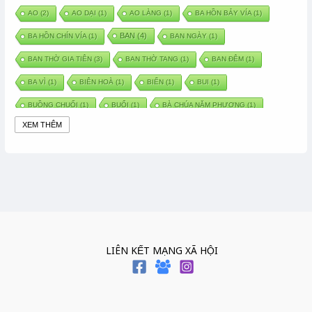
AO
(2)
AO DẠI
(1)
AO LÀNG
(1)
BA HỒN BẢY VÍA
(1)
BAN
(4)
BA HỒN CHÍN VÍA
(1)
BAN NGÀY
(1)
BAN THỜ GIA TIÊN
(3)
BAN THỜ TANG
(1)
BAN ĐÊM
(1)
BA VÌ
(1)
BIÊN HOÀ
(1)
BIỂN
(1)
BUI
(1)
BUỒNG CHUỐI
(1)
BUỔI
(1)
BÀ CHÚA NĂM PHƯƠNG
(1)
XEM THÊM
BÀ CHÚA XỨ
(5)
BÀ CHÚA THÀNH ĐÔNG
(1)
BÀ DẦU
(2)
BÀ HÀNG NƯỚC TRONG TRUYỆN TẤM CÁM
(1)
BÀI THUỐC DÂN GIAN
(1)
BÀ MỤ
(2)
BÀN CỔ
(2)
BÀO THAI
(4)
BÀN TAY CHỮA LÀNH
(2)
BÀ TỔ CÔ
(1)
BÁCH VIỆT
(1)
BÁNH BÒ
(1)
BÁNH CHÌ
(1)
BÁNH CHƯNG
(6)
BÁNH DẦY
(5)
BÁNH CHƯNG BÁNH DẦY
(1)
LIÊN KẾT MẠNG XÃ HỘI
BÁNH TRÔI BÁNH CHAY
(7)
BÁNH GIẦY
(2)
BÁNH TRÁNG
(1)
BÁNH TRƯNG
(1)
BÁNH TÀY
(1)
BÁNH TẾT
(3)
BÁNH XÈO
(1)
BÁNH ĐÚC
(1)
BÁO HIẾU CHA MẸ
(1)