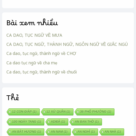
Bài xem nhiều
CA DAO, TỤC NGỮ VỀ MƯA
CA DAO, TỤC NGỮ, THÀNH NGỮ, NGÔN NGỮ VỀ GIẤC NGỦ
Ca dao, tục ngữ, thành ngữ về CHỢ
Ca dao tục ngữ về cha mẹ
Ca dao, tục ngữ, thành ngữ về chuối
Thẻ
12 CON GIÁP
(1)
12 XỨ QUÂN
(1)
36 PHỐ PHƯỜNG
(1)
100 NGÀY TANG
(1)
ADIĐÀ
(1)
AN BAN THỜ
(1)
AN BÁT HƯƠNG
(1)
AN NAM
(1)
AN NGHỈ
(1)
AN NHÀ
(1)