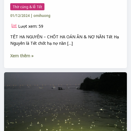
Thờ cúng & lễ Tết
01/12/2024
|
omihuong
Lượt xem: 59
TẾT HẠ NGUYÊN – CHỐT HẠ OÁN ÂN & NỢ NẦN Tết Hạ
Nguyên là Tết chốt hạ nợ nần […]
Xem thêm »
HÀI
CỦA
CÔ
TẤM