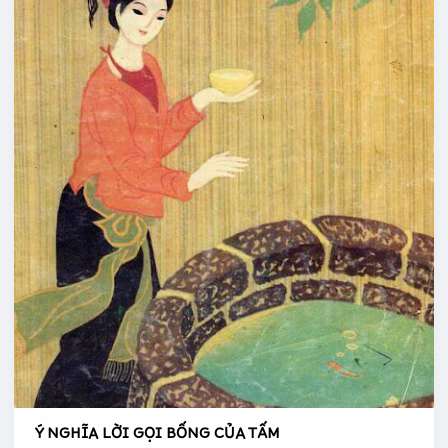
BỐNG
CỦA
TẤM
Ý NGHĨA LỜI GỌI BỐNG CỦA TẤM