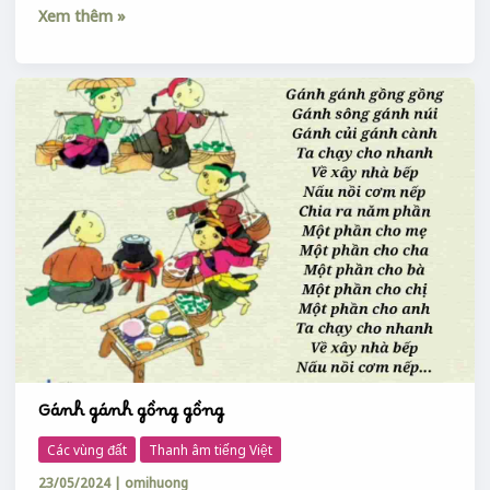
Xem thêm »
Gánh
gánh
gồng
gồng
Gánh gánh gồng gồng
Các vùng đất
Thanh âm tiếng Việt
23/05/2024
|
omihuong