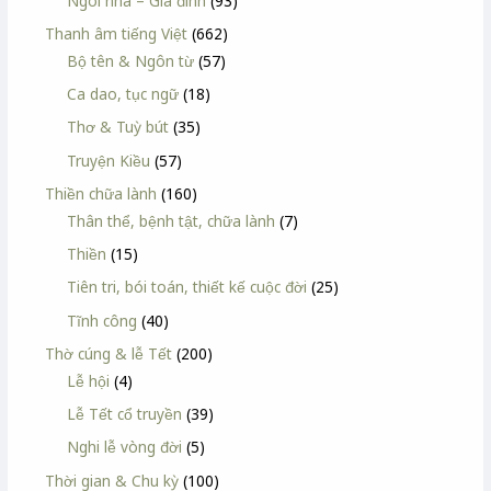
Ngôi nhà – Gia đình
(93)
Thanh âm tiếng Việt
(662)
Bộ tên & Ngôn từ
(57)
Ca dao, tục ngữ
(18)
Thơ & Tuỳ bút
(35)
Truyện Kiều
(57)
Thiền chữa lành
(160)
Thân thể, bệnh tật, chữa lành
(7)
Thiền
(15)
Tiên tri, bói toán, thiết kế cuộc đời
(25)
Tĩnh công
(40)
Thờ cúng & lễ Tết
(200)
Lễ hội
(4)
Lễ Tết cổ truyền
(39)
Nghi lễ vòng đời
(5)
Thời gian & Chu kỳ
(100)