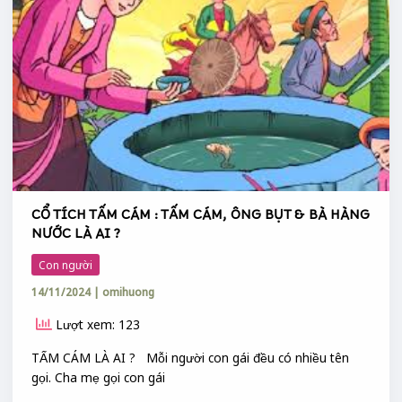
TẤM
CÁM
:
TẤM
CÁM,
ÔNG
BỤT
&
BÀ
HÀNG
NƯỚC
CỔ TÍCH TẤM CÁM : TẤM CÁM, ÔNG BỤT & BÀ HÀNG
LÀ
NƯỚC LÀ AI ?
AI
?
Con người
14/11/2024
|
omihuong
Lượt xem: 123
TẤM CÁM LÀ AI ? Mỗi người con gái đều có nhiều tên
gọi. Cha mẹ gọi con gái