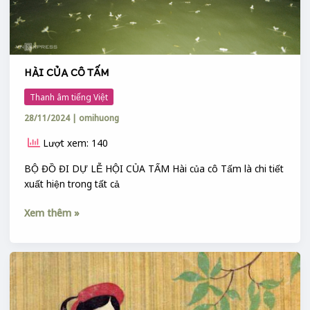
HÀI CỦA CÔ TẤM
Thanh âm tiếng Việt
28/11/2024
|
omihuong
Lượt xem: 140
BỘ ĐỒ ĐI DỰ LỄ HỘI CỦA TẤM Hài của cô Tấm là chi tiết
xuất hiện trong tất cả
Xem thêm »
Ý
NGHĨA
LỜI
GỌI