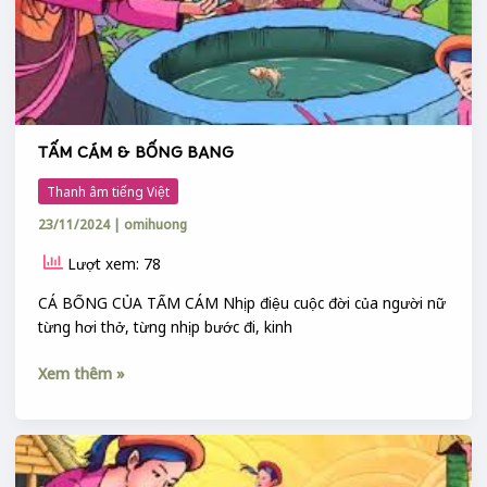
TẤM CÁM & BỐNG BANG
Thanh âm tiếng Việt
23/11/2024
|
omihuong
Lượt xem: 78
CÁ BỐNG CỦA TẤM CÁM Nhịp điệu cuộc đời của người nữ
từng hơi thở, từng nhịp bước đi, kinh
Xem thêm »
CỔ
TÍCH