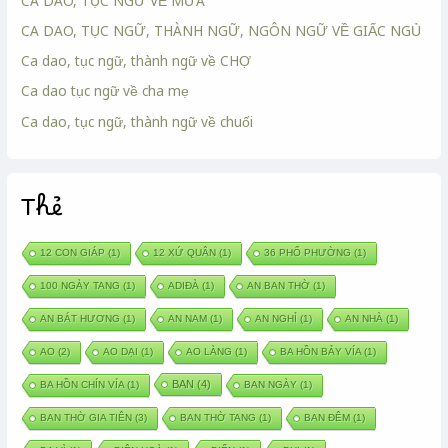
CA DAO, TỤC NGỮ VỀ MƯA
CA DAO, TỤC NGỮ, THÀNH NGỮ, NGÔN NGỮ VỀ GIẤC NGỦ
Ca dao, tục ngữ, thành ngữ về CHỢ
Ca dao tục ngữ về cha mẹ
Ca dao, tục ngữ, thành ngữ về chuối
Thẻ
12 CON GIÁP
(1)
12 XỨ QUÂN
(1)
36 PHỐ PHƯỜNG
(1)
100 NGÀY TANG
(1)
ADIĐÀ
(1)
AN BAN THỜ
(1)
AN BÁT HƯƠNG
(1)
AN NAM
(1)
AN NGHỈ
(1)
AN NHÀ
(1)
AO
(2)
AO DẠI
(1)
AO LÀNG
(1)
BA HỒN BẢY VÍA
(1)
BAN
(4)
BA HỒN CHÍN VÍA
(1)
BAN NGÀY
(1)
BAN THỜ GIA TIÊN
(3)
BAN THỜ TANG
(1)
BAN ĐÊM
(1)