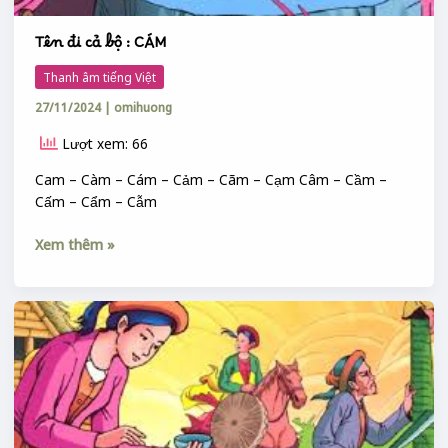
Tên đi cả bộ : CÁM
Thanh âm tiếng Việt
27/11/2024
|
omihuong
Lượt xem: 66
Cam – Càm – Cám – Cảm – Cãm – Cạm Câm – Cầm –
Cấm – Cẩm – Cẫm
Xem thêm »
TẤM
CÁM
&
BỐNG
BANG