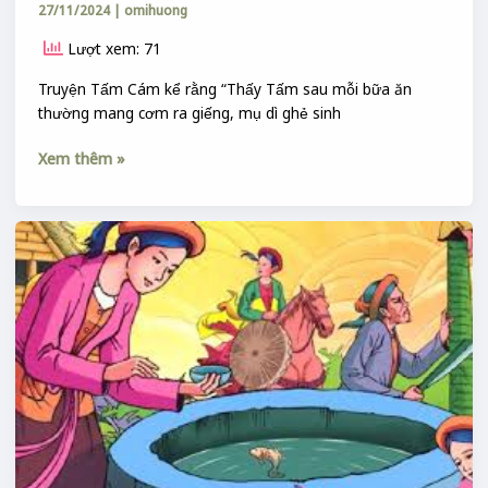
27/11/2024
|
omihuong
Lượt xem: 71
Truyện Tấm Cám kể rằng “Thấy Tấm sau mỗi bữa ăn
thường mang cơm ra giếng, mụ dì ghẻ sinh
Xem thêm »
Tên
đi
cả
bộ
:
CÁM