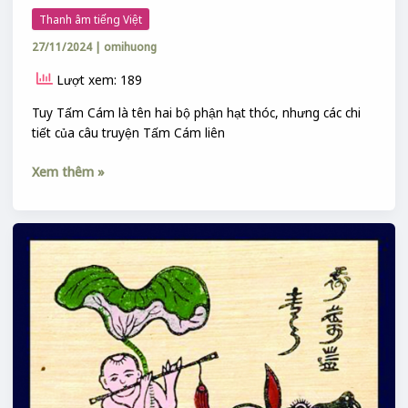
Thanh âm tiếng Việt
27/11/2024
|
omihuong
Lượt xem: 189
Tuy Tấm Cám là tên hai bộ phận hạt thóc, nhưng các chi
tiết của câu truyện Tấm Cám liên
Xem thêm »
CHĂN
TRÂU
ĐỒNG
XA