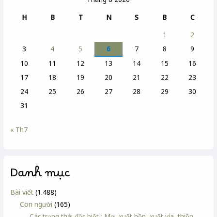
H
B
T
N
S
B
C
1
2
3
4
5
6
7
8
9
10
11
12
13
14
15
16
17
18
19
20
21
22
23
24
25
26
27
28
29
30
31
« Th7
Danh mục
Bài viết
(1.488)
Con người
(165)
Các trạng thái đặc biệt : Mơ, xuất hồn, xuất vía, thiền