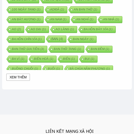
100 NGÀY TANG
(1)
ADIĐÀ
(1)
AN BAN THỜ
(1)
AN BÁT HƯƠNG
(1)
AN NAM
(1)
AN NGHỈ
(1)
AN NHÀ
(1)
AO
(2)
AO DẠI
(1)
AO LÀNG
(1)
BA HỒN BẢY VÍA
(1)
BAN
(4)
BA HỒN CHÍN VÍA
(1)
BAN NGÀY
(1)
BAN THỜ GIA TIÊN
(3)
BAN THỜ TANG
(1)
BAN ĐÊM
(1)
BA VÌ
(1)
BIÊN HOÀ
(1)
BIỂN
(1)
BUI
(1)
BUỒNG CHUỐI
(1)
BUỔI
(1)
BÀ CHÚA NĂM PHƯƠNG
(1)
XEM THÊM
BÀ CHÚA XỨ
(5)
BÀ CHÚA THÀNH ĐÔNG
(1)
BÀ DẦU
(2)
BÀ HÀNG NƯỚC TRONG TRUYỆN TẤM CÁM
(1)
BÀI THUỐC DÂN GIAN
(1)
BÀ MỤ
(2)
BÀN CỔ
(2)
BÀO THAI
(4)
BÀN TAY CHỮA LÀNH
(2)
BÀ TỔ CÔ
(1)
BÁCH VIỆT
(1)
BÁNH BÒ
(1)
BÁNH CHÌ
(1)
BÁNH CHƯNG
(6)
BÁNH DẦY
(5)
BÁNH CHƯNG BÁNH DẦY
(1)
LIÊN KẾT MẠNG XÃ HỘI