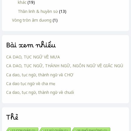
khác
(19)
Thần linh & huyền sử
(13)
Vòng tròn âm dương
(1)
Bài xem nhiều
CA DAO, TỤC NGỮ VỀ MƯA
CA DAO, TỤC NGỮ, THÀNH NGỮ, NGÔN NGỮ VỀ GIẤC NGỦ
Ca dao, tục ngữ, thành ngữ về CHỢ
Ca dao tục ngữ về cha mẹ
Ca dao, tục ngữ, thành ngữ về chuối
Thẻ
12 CON GIÁP
(1)
12 XỨ QUÂN
(1)
36 PHỐ PHƯỜNG
(1)