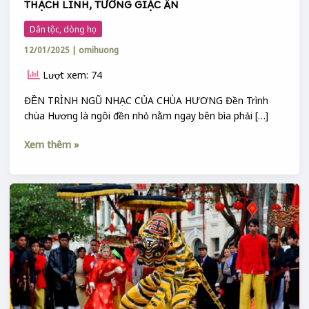
THẠCH LINH, TƯỚNG GIẶC ÂN
Dân tộc, dòng họ
12/01/2025
|
omihuong
Lượt xem: 74
ĐỀN TRÌNH NGŨ NHẠC CỦA CHÙA HƯƠNG Đền Trình
chùa Hương là ngôi đền nhỏ nằm ngay bên bìa phải […]
Xem thêm »
MÚA
HÁT
ẢI
LAO
Ở
LỄ
HỘI
GIÓNG