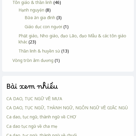
Tôn giáo & thần linh
(46)
Hạnh nguyện
(8)
Bữa ăn gia đình
(3)
Giáo dục con người
(1)
Phật giáo, Nho giáo, đạo Lão, đạo Mẫu & các tôn giáo
khác
(23)
Thần linh & huyền sử
(13)
Vòng tròn âm dương
(1)
Bài xem nhiều
CA DAO, TỤC NGỮ VỀ MƯA
CA DAO, TỤC NGỮ, THÀNH NGỮ, NGÔN NGỮ VỀ GIẤC NGỦ
Ca dao, tục ngữ, thành ngữ về CHỢ
Ca dao tục ngữ về cha mẹ
Ca dao, tục ngữ, thành ngữ về chuối