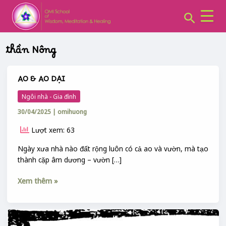
CHUYÊN
Skip
MỤC:
Search
to
content
thần Nông
AO & AO DẠI
AO
&
Ngôi nhà - Gia đình
AO
30/04/2025
|
omihuong
DẠI
Lượt xem: 63
Ngày xưa nhà nào đất rộng luôn có cả ao và vườn, mà tạo
thành cặp âm dương – vườn […]
Xem thêm »
VƯỜN
DẠI