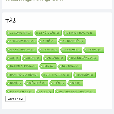
Thẻ
12 CON GIÁP
(1)
12 XỨ QUÂN
(1)
36 PHỐ PHƯỜNG
(1)
100 NGÀY TANG
(1)
ADIĐÀ
(1)
AN BAN THỜ
(1)
AN BÁT HƯƠNG
(1)
AN NAM
(1)
AN NGHỈ
(1)
AN NHÀ
(1)
AO
(2)
AO DẠI
(1)
AO LÀNG
(1)
BA HỒN BẢY VÍA
(1)
BAN
(4)
BA HỒN CHÍN VÍA
(1)
BAN NGÀY
(1)
BAN THỜ GIA TIÊN
(3)
BAN THỜ TANG
(1)
BAN ĐÊM
(1)
BA VÌ
(1)
BIÊN HOÀ
(1)
BIỂN
(1)
BUI
(1)
BUỒNG CHUỐI
(1)
BUỔI
(1)
BÀ CHÚA NĂM PHƯƠNG
(1)
XEM THÊM
BÀ CHÚA XỨ
(5)
BÀ CHÚA THÀNH ĐÔNG
(1)
BÀ DẦU
(2)
BÀ HÀNG NƯỚC TRONG TRUYỆN TẤM CÁM
(1)