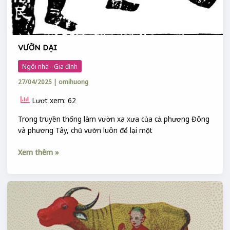
VƯỜN DẠI
Ngôi nhà - Gia đình
27/04/2025
|
omihuong
Lượt xem: 62
Trong truyền thống làm vườn xa xưa của cả phương Đông
và phương Tây, chủ vườn luôn để lại một
Xem thêm »
MANG
THẦN
:
THẦN