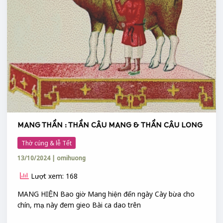
CÂU
MANG
&
THẦN
CÂU
LONG
MANG THẦN : THẦN CÂU MANG & THẦN CÂU LONG
Thờ cúng & lễ Tết
13/10/2024
|
omihuong
Lượt xem: 168
MANG HIỆN Bao giờ Mang hiện đến ngày Cày bừa cho
chín, mạ này đem gieo Bài ca dao trên