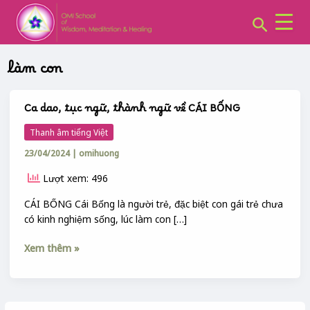
CHUYÊN
Skip
MỤC:
Search
to
content
làm con
Ca dao, tục ngữ, thành ngữ về CÁI BỐNG
Ca
dao,
Thanh âm tiếng Việt
tục
23/04/2024
|
omihuong
ngữ,
thành
Lượt xem: 496
ngữ
về
CÁI BỐNG Cái Bống là người trẻ, đặc biệt con gái trẻ chưa
CÁI
có kinh nghiệm sống, lúc làm con […]
BỐNG
Xem thêm »