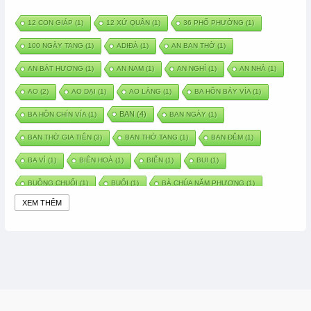
12 CON GIÁP
(1)
12 XỨ QUÂN
(1)
36 PHỐ PHƯỜNG
(1)
100 NGÀY TANG
(1)
ADIĐÀ
(1)
AN BAN THỜ
(1)
AN BÁT HƯƠNG
(1)
AN NAM
(1)
AN NGHỈ
(1)
AN NHÀ
(1)
AO
(2)
AO DẠI
(1)
AO LÀNG
(1)
BA HỒN BẢY VÍA
(1)
BAN
(4)
BA HỒN CHÍN VÍA
(1)
BAN NGÀY
(1)
BAN THỜ GIA TIÊN
(3)
BAN THỜ TANG
(1)
BAN ĐÊM
(1)
BA VÌ
(1)
BIÊN HOÀ
(1)
BIỂN
(1)
BUI
(1)
BUỒNG CHUỐI
(1)
BUỔI
(1)
BÀ CHÚA NĂM PHƯƠNG
(1)
XEM THÊM
BÀ CHÚA XỨ
(5)
BÀ CHÚA THÀNH ĐÔNG
(1)
BÀ DẦU
(2)
BÀ HÀNG NƯỚC TRONG TRUYỆN TẤM CÁM
(1)
BÀI THUỐC DÂN GIAN
(1)
BÀ MỤ
(2)
BÀN CỔ
(2)
BÀO THAI
(4)
BÀN TAY CHỮA LÀNH
(2)
BÀ TỔ CÔ
(1)
BÁCH VIỆT
(1)
BÁNH BÒ
(1)
BÁNH CHÌ
(1)