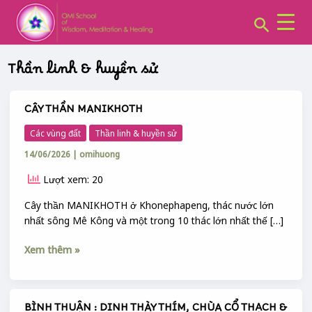
CHUYÊN
Skip
Post
MỤC:
Search
to
pagination
content
Thần linh & huyền sử
CÂY THẦN MANIKHOTH
CÂY
THẦN
Các vùng đất
Thần linh & huyền sử
MANIKHOTH
14/06/2026
|
omihuong
Lượt xem: 20
Cây thần MANIKHOTH ở Khonephapeng, thác nước lớn
nhất sông Mê Kông và một trong 10 thác lớn nhất thế […]
Xem thêm »
BÌNH THUẬN : DINH THÀY THÍM, CHÙA CỔ THẠCH &
BÌNH