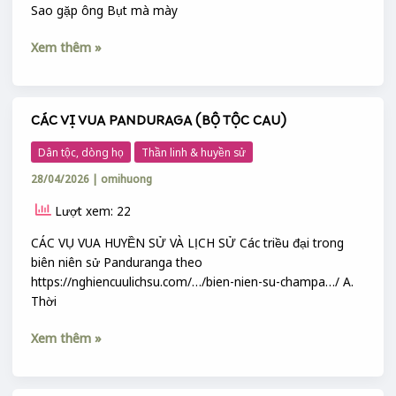
Sao gặp ông Bụt mà mày
Xem thêm »
CÁC VỊ VUA PANDURAGA (BỘ TỘC CAU)
CÁC
VỊ
Dân tộc, dòng họ
Thần linh & huyền sử
VUA
28/04/2026
|
omihuong
PANDURAGA
(BỘ
Lượt xem: 22
TỘC
CAU)
CÁC VỤ VUA HUYỀN SỬ VÀ LỊCH SỬ Các triều đại trong
biên niên sử Panduranga theo
https://nghiencuulichsu.com/…/bien-nien-su-champa…/ A.
Thời
Xem thêm »