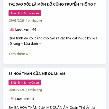
VÀO
TẠI SAO XÔI LÀ MÓN ĐỒ CÚNG TRUYỀN THỐNG ?
TẠI
NHAU
SAO
?
Thần linh & huyền sử
XÔI
05/03/2026
|
omihuong
LÀ
MÓN
Lượt xem: 44
ĐỒ
CÚNG
Quá trình đồ xôi bằng chõ tạo ra các thế đất nước khí lửa
TRUYỀN
rõ ràng – Lửa dưới –
THỐNG
?
Xem thêm »
33 HOÁ THÂN CỦA MẸ QUÁN ÂM
33
HOÁ
Thần linh & huyền sử
THÂN
05/03/2026
|
omihuong
CỦA
MẸ
Lượt xem: 31
QUÁN
ÂM
BA BA HOÁ THÂN CỦA MẸ QUÁN ÂM Quán Thế Âm là