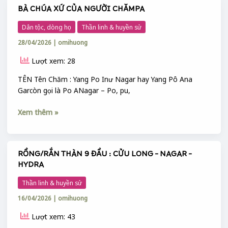
BÀ CHÚA XỨ CỦA NGƯỜI CHĂMPA
BÀ
CHÚA
Dân tộc, dòng họ
Thần linh & huyền sử
XỨ
28/04/2026
|
omihuong
CỦA
NGƯỜI
Lượt xem: 28
CHĂMPA
TÊN Tên Chăm : Yang Po Inư Nagar hay Yang Pô Ana
Garcòn gọi là Po ANagar – Po, pu,
Xem thêm »
RỒNG/RẮN THÀN 9 ĐẦU : CỬU LONG – NAGAR –
RỒNG/RẮN
HYDRA
THÀN
9
Thần linh & huyền sử
ĐẦU
16/04/2026
|
omihuong
:
CỬU
Lượt xem: 43
LONG