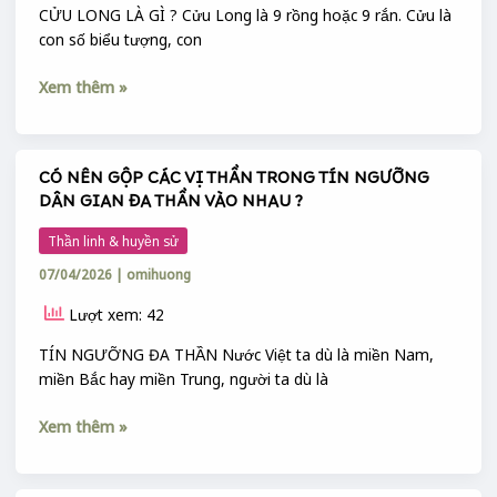
–
CỬU LONG LÀ GÌ ? Cửu Long là 9 rồng hoặc 9 rắn. Cửu là
NAGAR
con số biểu tượng, con
–
Xem thêm »
HYDRA
CÓ NÊN GỘP CÁC VỊ THẦN TRONG TÍN NGƯỠNG
CÓ
DÂN GIAN ĐA THẦN VÀO NHAU ?
NÊN
GỘP
Thần linh & huyền sử
CÁC
07/04/2026
|
omihuong
VỊ
THẦN
Lượt xem: 42
TRONG
TÍN
TÍN NGƯỠNG ĐA THẦN Nước Việt ta dù là miền Nam,
NGƯỠNG
miền Bắc hay miền Trung, người ta dù là
DÂN
Xem thêm »
GIAN
ĐA
THẦN