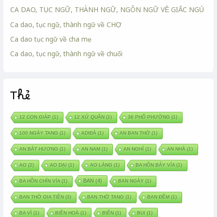
CA DAO, TỤC NGỮ, THÀNH NGỮ, NGÔN NGỮ VỀ GIẤC NGỦ
Ca dao, tục ngữ, thành ngữ về CHỢ
Ca dao tục ngữ về cha mẹ
Ca dao, tục ngữ, thành ngữ về chuối
Thẻ
12 CON GIÁP
(1)
12 XỨ QUÂN
(1)
36 PHỐ PHƯỜNG
(1)
100 NGÀY TANG
(1)
ADIĐÀ
(1)
AN BAN THỜ
(1)
AN BÁT HƯƠNG
(1)
AN NAM
(1)
AN NGHỈ
(1)
AN NHÀ
(1)
AO
(2)
AO DẠI
(1)
AO LÀNG
(1)
BA HỒN BẢY VÍA
(1)
BAN
(4)
BA HỒN CHÍN VÍA
(1)
BAN NGÀY
(1)
BAN THỜ GIA TIÊN
(3)
BAN THỜ TANG
(1)
BAN ĐÊM
(1)
BA VÌ
(1)
BIÊN HOÀ
(1)
BIỂN
(1)
BUI
(1)