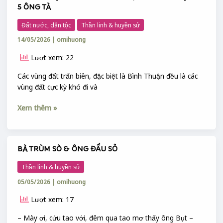
5 ÔNG TÀ
THUẬN
:
Đất nước, dân tộc
Thần linh & huyền sử
DINH
14/05/2026
|
omihuong
THÀY
THÍM,
Lượt xem: 22
CHÙA
CỔ
Các vùng đất trấn biên, đặc biệt là Bình Thuận đều là các
THẠCH
vùng đất cực kỳ khó đi và
&
Xem thêm »
5
ÔNG
TÀ
BÀ TRÙM SÒ & ÔNG ĐẦU SỎ
BÀ
TRÙM
Thần linh & huyền sử
SÒ
05/05/2026
|
omihuong
&
ÔNG
Lượt xem: 17
ĐẦU
SỎ
– Mày ơi, cứu tao với, đêm qua tao mơ thấy ông Bụt –