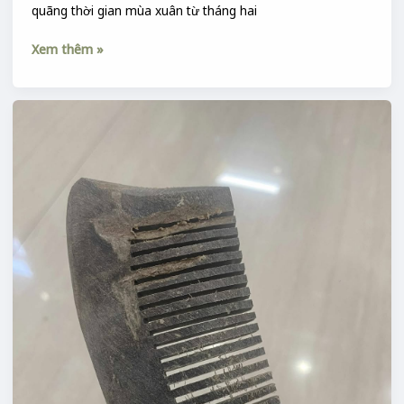
quãng thời gian mùa xuân từ tháng hai
Xem thêm »
SỪNG
TRÂU
–
TÍNH
GIAI