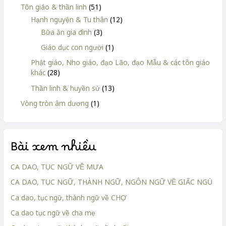
Tôn giáo & thần linh
(51)
Hạnh nguyện & Tu thân
(12)
Bữa ăn gia đình
(3)
Giáo dục con người
(1)
Phật giáo, Nho giáo, đạo Lão, đạo Mẫu & các tôn giáo
khác
(28)
Thần linh & huyền sử
(13)
Vòng tròn âm dương
(1)
Bài xem nhiều
CA DAO, TỤC NGỮ VỀ MƯA
CA DAO, TỤC NGỮ, THÀNH NGỮ, NGÔN NGỮ VỀ GIẤC NGỦ
Ca dao, tục ngữ, thành ngữ về CHỢ
Ca dao tục ngữ về cha mẹ