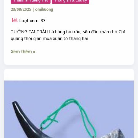
Thanh âm tiếng Việt
Thời gian & Chu kỳ
TAI
23/08/2025
|
omihuong
TRÂU
Lượt xem: 33
TƯỚNG TAI TRÂU Lá bàng tai trâu, sầu đâu chân chó Chỉ
quãng thời gian mùa xuân từ tháng hai
Xem thêm »
TÙ
VÀ
LÀ
GÌ
?