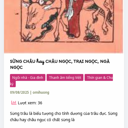
SỪNG CHÂU hay CHÂU NGỌC, TRAI NGỌC, NGÀ
NGỌC
Ngôi nhà - Gia đình
Thanh âm tiếng Việt
Thời gian & Chu
kỳ
09/08/2025
|
omihuong
Lượt xem: 36
Sừng trâu là biểu tượng cho tính dương của trâu đực. Sừng
châu hay châu ngọc có chất sừng là