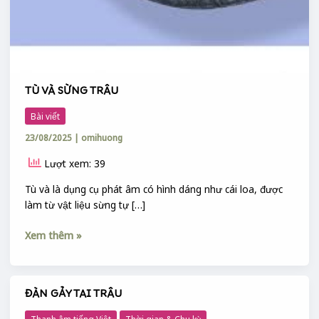
TÙ VÀ SỪNG TRÂU
Bài viết
23/08/2025
|
omihuong
Lượt xem: 39
Tù và là dụng cụ phát âm có hình dáng như cái loa, được
làm từ vật liệu sừng tự […]
Xem thêm »
ĐÀN GẢY TAI TRÂU
ĐÀN
GẢY