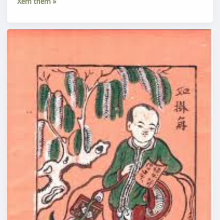
Xem thêm »
SỪNG
CHÂU
hay
CHÂU
NGỌC,
TRAI
NGỌC,
NGÀ
NGỌC