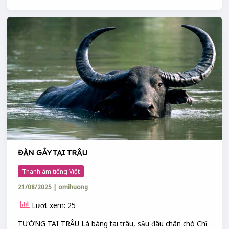
ĐÀN
GẢY
TAI
TRÂU
ĐÀN GẢY TAI TRÂU
Thanh âm tiếng Việt
21/08/2025
|
omihuong
Lượt xem: 25
TƯỚNG TAI TRÂU Lá bàng tai trâu, sầu đâu chân chó Chỉ