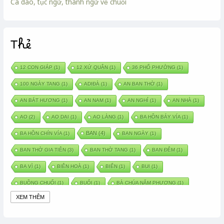
Ca dao, tục ngữ, thành ngữ về chuối
Thẻ
12 CON GIÁP
(1)
12 XỨ QUÂN
(1)
36 PHỐ PHƯỜNG
(1)
100 NGÀY TANG
(1)
ADIĐÀ
(1)
AN BAN THỜ
(1)
AN BÁT HƯƠNG
(1)
AN NAM
(1)
AN NGHỈ
(1)
AN NHÀ
(1)
AO
(2)
AO DẠI
(1)
AO LÀNG
(1)
BA HỒN BẢY VÍA
(1)
BAN
(4)
BA HỒN CHÍN VÍA
(1)
BAN NGÀY
(1)
BAN THỜ GIA TIÊN
(3)
BAN THỜ TANG
(1)
BAN ĐÊM
(1)
BA VÌ
(1)
BIÊN HOÀ
(1)
BIỂN
(1)
BUI
(1)
BUỒNG CHUỐI
(1)
BUỔI
(1)
BÀ CHÚA NĂM PHƯƠNG
(1)
XEM THÊM
BÀ CHÚA XỨ
(5)
BÀ CHÚA THÀNH ĐÔNG
(1)
BÀ DẦU
(2)
BÀ HÀNG NƯỚC TRONG TRUYỆN TẤM CÁM
(1)