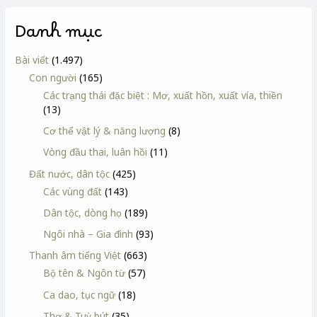
Danh mục
Bài viết
(1.497)
Con người
(165)
Các trạng thái đặc biệt : Mơ, xuất hồn, xuất vía, thiền
(13)
Cơ thể vật lý & năng lượng
(8)
Vòng đầu thai, luân hồi
(11)
Đất nước, dân tộc
(425)
Các vùng đất
(143)
Dân tộc, dòng họ
(189)
Ngôi nhà – Gia đình
(93)
Thanh âm tiếng Việt
(663)
Bộ tên & Ngôn từ
(57)
Ca dao, tục ngữ
(18)
Thơ & Tuỳ bút
(35)