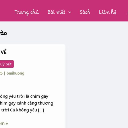
CHUYÊN
MỤC:
Trang chủ
Bài viết
Sách
Liên hệ
bào
 VỀ
uỳ bút
25
|
omihuong
ông yêu trời là chim gãy
Chim gãy cánh càng thương
 trời Cá không yêu […]
êm »