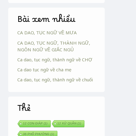
Bài xem nhiều
CA DAO, TỤC NGỮ VỀ MƯA
CA DAO, TỤC NGỮ, THÀNH NGỮ,
NGÔN NGỮ VỀ GIẤC NGỦ
Ca dao, tục ngữ, thành ngữ về CHỢ
Ca dao tục ngữ về cha mẹ
Ca dao, tục ngữ, thành ngữ về chuối
Thẻ
12 CON GIÁP
(1)
12 XỨ QUÂN
(1)
36 PHỐ PHƯỜNG
(1)