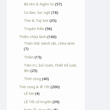
Bộ tên & Ngôn từ
(57)
Ca dao, tục ngữ
(18)
Thơ & Tuỳ bút
(35)
Truyện Kiều
(56)
Thiền chữa lành
(160)
Thân thể, bệnh tật, chữa lành
(7)
Thiền
(15)
Tiên tri, bói toán, thiết kế cuộc
đời
(25)
Tĩnh công
(40)
Thờ cúng & lễ Tết
(200)
Lễ hội
(4)
Lễ Tết cổ truyền
(39)
Nghi lễ vòng đời
(5)