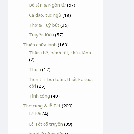
Bộ tên & Ngôn từ
(57)
Ca dao, tục ngữ
(18)
Thơ & Tuỳ bút
(35)
Truyện Kiều
(57)
Thiền chữa lành
(163)
Thân thể, bệnh tật, chữa lành
(7)
Thiền
(17)
Tiên tri, bói toán, thiết kế cuộc
đời
(25)
Tĩnh công
(40)
Thờ cúng & lễ Tết
(200)
Lễ hội
(4)
Lễ Tết cổ truyền
(39)
Nghi lễ vòng đời
(5)