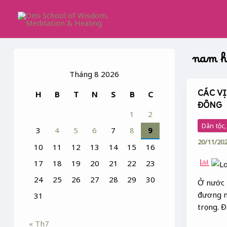
Skip
to
content
nam h
Tháng 8 2026
CÁC V
H
B
T
N
S
B
C
CÁC
ĐÔNG
VỊ
1
2
HẢI
Dân tộc
3
4
5
6
7
8
9
THẦN
20/11/20
CỦA
10
11
12
13
14
15
16
XỨ
17
18
19
20
21
22
23
ĐÔNG
24
25
26
27
28
29
30
Ở nước 
đương nh
31
trọng. Đ
« Th7