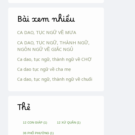
Bài xem nhiều
CA DAO, TỤC NGỮ VỀ MƯA
CA DAO, TỤC NGỮ, THÀNH NGỮ,
NGÔN NGỮ VỀ GIẤC NGỦ
Ca dao, tục ngữ, thành ngữ về CHỢ
Ca dao tục ngữ về cha mẹ
Ca dao, tục ngữ, thành ngữ về chuối
Thẻ
12 CON GIÁP
(1)
12 XỨ QUÂN
(1)
36 PHỐ PHƯỜNG
(1)