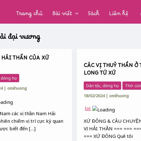
CHUYÊN
MỤC:
Trang chủ
Bài viết
Sách
Liên hệ
ải đại vương
CÁC
Ị HẢI THẦN CỦA XỨ
VỊ
CÁC VỊ THUỶ THẦN Ở
THUỶ
LONG TỨ XỨ
THẦN
, dòng họ
Ở
Dân tộc, dòng họ
Thờ cún
24
|
omihuong
THĂNG
18/02/2024
|
omihuong
LONG
TỨ
XỨ
Nam các vị thần Nam Hải
iên chiếm vị trí cực kỳ quan
XỨ ĐÔNG & CÂU CHUYỆN
ược biết đến […]
VỊ HẢI THẦN === === ==
=== XỨ ĐÔNG Quê tôi