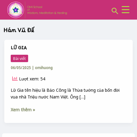
CHUYÊN
Skip
MỤC:
Search
to
content
Hán Vũ Đế
LỮ GIA
LỮ
GIA
Bài viết
06/05/2025
|
omihuong
Lượt xem: 54
Lữ Gia tên hiệu là Bảo Công là Thừa tướng của bốn đời
vua nhà Triệu nước Nam Việt. Ông […]
Xem thêm »