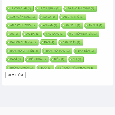
12 CON GIÁP
(1)
12 XỨ QUÂN
(1)
36 PHỐ PHƯỜNG
(1)
100 NGÀY TANG
(1)
ADIĐÀ
(1)
AN BAN THỜ
(1)
AN BÁT HƯƠNG
(1)
AN NAM
(1)
AN NGHỈ
(1)
AN NHÀ
(1)
AO
(2)
AO DẠI
(1)
AO LÀNG
(1)
BA HỒN BẢY VÍA
(1)
BAN
(4)
BA HỒN CHÍN VÍA
(1)
BAN NGÀY
(1)
BAN THỜ GIA TIÊN
(3)
BAN THỜ TANG
(1)
BAN ĐÊM
(1)
BA VÌ
(1)
BIÊN HOÀ
(1)
BIỂN
(1)
BUI
(1)
BUỒNG CHUỐI
(1)
BUỔI
(1)
BÀ CHÚA NĂM PHƯƠNG
(1)
XEM THÊM
BÀ CHÚA XỨ
(5)
BÀ CHÚA THÀNH ĐÔNG
(1)
BÀ DẦU
(2)
BÀ HÀNG NƯỚC TRONG TRUYỆN TẤM CÁM
(1)
BÀI THUỐC DÂN GIAN
(1)
BÀ MỤ
(2)
BÀN CỔ
(2)
BÀO THAI
(4)
BÀN TAY CHỮA LÀNH
(2)
BÀ TỔ CÔ
(1)
BÁCH VIỆT
(1)
BÁNH BÒ
(1)
BÁNH CHÌ
(1)