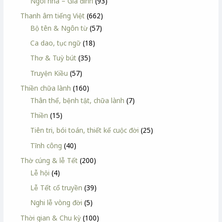
Ngôi nhà – Gia đình
(93)
Thanh âm tiếng Việt
(662)
Bộ tên & Ngôn từ
(57)
Ca dao, tục ngữ
(18)
Thơ & Tuỳ bút
(35)
Truyện Kiều
(57)
Thiền chữa lành
(160)
Thân thể, bệnh tật, chữa lành
(7)
Thiền
(15)
Tiên tri, bói toán, thiết kế cuộc đời
(25)
Tĩnh công
(40)
Thờ cúng & lễ Tết
(200)
Lễ hội
(4)
Lễ Tết cổ truyền
(39)
Nghi lễ vòng đời
(5)
Thời gian & Chu kỳ
(100)