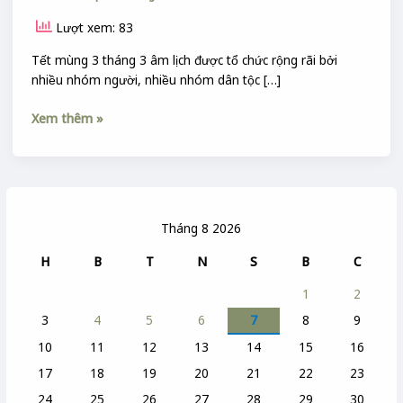
Lượt xem: 83
Tết mùng 3 tháng 3 âm lịch được tổ chức rộng rãi bởi
nhiều nhóm người, nhiều nhóm dân tộc […]
Xem thêm »
Tháng 8 2026
H
B
T
N
S
B
C
1
2
3
4
5
6
7
8
9
10
11
12
13
14
15
16
17
18
19
20
21
22
23
24
25
26
27
28
29
30