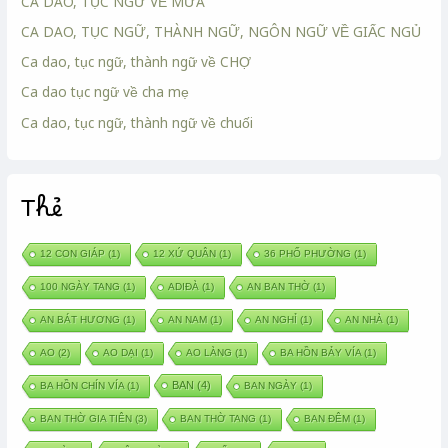
CA DAO, TỤC NGỮ VỀ MƯA
CA DAO, TỤC NGỮ, THÀNH NGỮ, NGÔN NGỮ VỀ GIẤC NGỦ
Ca dao, tục ngữ, thành ngữ về CHỢ
Ca dao tục ngữ về cha mẹ
Ca dao, tục ngữ, thành ngữ về chuối
Thẻ
12 CON GIÁP
(1)
12 XỨ QUÂN
(1)
36 PHỐ PHƯỜNG
(1)
100 NGÀY TANG
(1)
ADIĐÀ
(1)
AN BAN THỜ
(1)
AN BÁT HƯƠNG
(1)
AN NAM
(1)
AN NGHỈ
(1)
AN NHÀ
(1)
AO
(2)
AO DẠI
(1)
AO LÀNG
(1)
BA HỒN BẢY VÍA
(1)
BAN
(4)
BA HỒN CHÍN VÍA
(1)
BAN NGÀY
(1)
BAN THỜ GIA TIÊN
(3)
BAN THỜ TANG
(1)
BAN ĐÊM
(1)