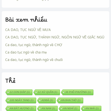
Bài xem nhiều
CA DAO, TỤC NGỮ VỀ MƯA
CA DAO, TỤC NGỮ, THÀNH NGỮ, NGÔN NGỮ VỀ GIẤC NGỦ
Ca dao, tục ngữ, thành ngữ về CHỢ
Ca dao tục ngữ về cha mẹ
Ca dao, tục ngữ, thành ngữ về chuối
Thẻ
12 CON GIÁP
(1)
12 XỨ QUÂN
(1)
36 PHỐ PHƯỜNG
(1)
100 NGÀY TANG
(1)
ADIĐÀ
(1)
AN BAN THỜ
(1)
AN BÁT HƯƠNG
(1)
AN NAM
(1)
AN NGHỈ
(1)
AN NHÀ
(1)