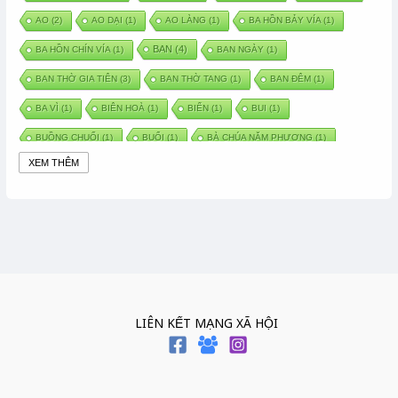
AO
(2)
AO DẠI
(1)
AO LÀNG
(1)
BA HỒN BẢY VÍA
(1)
BAN
(4)
BA HỒN CHÍN VÍA
(1)
BAN NGÀY
(1)
BAN THỜ GIA TIÊN
(3)
BAN THỜ TANG
(1)
BAN ĐÊM
(1)
BA VÌ
(1)
BIÊN HOÀ
(1)
BIỂN
(1)
BUI
(1)
BUỒNG CHUỐI
(1)
BUỔI
(1)
BÀ CHÚA NĂM PHƯƠNG
(1)
XEM THÊM
BÀ CHÚA XỨ
(5)
BÀ CHÚA THÀNH ĐÔNG
(1)
BÀ DẦU
(2)
BÀ HÀNG NƯỚC TRONG TRUYỆN TẤM CÁM
(1)
BÀI THUỐC DÂN GIAN
(1)
BÀ MỤ
(2)
BÀN CỔ
(2)
BÀO THAI
(4)
BÀN TAY CHỮA LÀNH
(2)
BÀ TỔ CÔ
(1)
BÁCH VIỆT
(1)
BÁNH BÒ
(1)
BÁNH CHÌ
(1)
BÁNH CHƯNG
(6)
BÁNH DẦY
(5)
BÁNH CHƯNG BÁNH DẦY
(1)
LIÊN KẾT MẠNG XÃ HỘI
BÁNH TRÔI BÁNH CHAY
(7)
BÁNH GIẦY
(2)
BÁNH TRÁNG
(1)
BÁNH TRƯNG
(1)
BÁNH TÀY
(1)
BÁNH TẾT
(3)