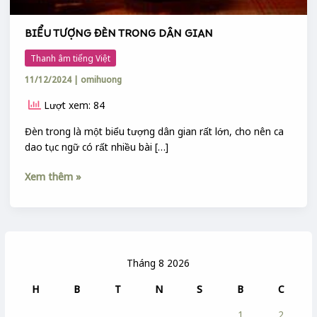
BIỂU TƯỢNG ĐÈN TRONG DÂN GIAN
Thanh âm tiếng Việt
11/12/2024
|
omihuong
Lượt xem: 84
Đèn trong là một biểu tượng dân gian rất lớn, cho nên ca
dao tục ngữ có rất nhiều bài […]
Xem thêm »
Tháng 8 2026
H
B
T
N
S
B
C
1
2