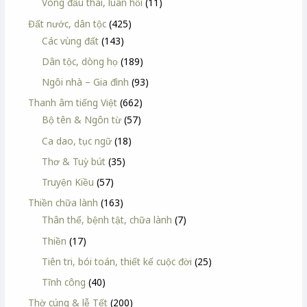
Vòng đầu thai, luân hồi
(11)
Đất nước, dân tộc
(425)
Các vùng đất
(143)
Dân tộc, dòng họ
(189)
Ngôi nhà – Gia đình
(93)
Thanh âm tiếng Việt
(662)
Bộ tên & Ngôn từ
(57)
Ca dao, tục ngữ
(18)
Thơ & Tuỳ bút
(35)
Truyện Kiều
(57)
Thiền chữa lành
(163)
Thân thể, bệnh tật, chữa lành
(7)
Thiền
(17)
Tiên tri, bói toán, thiết kế cuộc đời
(25)
Tĩnh công
(40)
Thờ cúng & lễ Tết
(200)