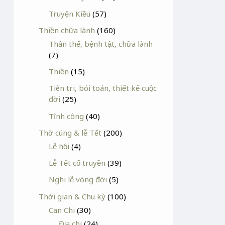
Truyện Kiều
(57)
Thiền chữa lành
(160)
Thân thể, bệnh tật, chữa lành
(7)
Thiền
(15)
Tiên tri, bói toán, thiết kế cuộc
đời
(25)
Tĩnh công
(40)
Thờ cúng & lễ Tết
(200)
Lễ hội
(4)
Lễ Tết cổ truyền
(39)
Nghi lễ vòng đời
(5)
Thời gian & Chu kỳ
(100)
Can Chi
(30)
Địa chi
(24)