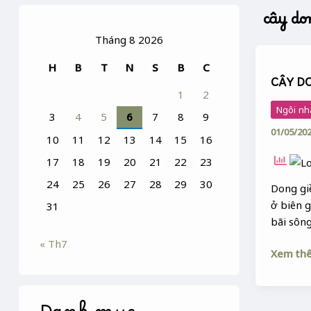
cây do
Tháng 8 2026
CÂY
H
B
T
N
S
B
C
DONG
CÂY D
RIỀNG
1
2
Ngôi nh
3
4
5
6
7
8
9
01/05/20
10
11
12
13
14
15
16
17
18
19
20
21
22
23
24
25
26
27
28
29
30
Dong giề
ở biên 
31
bãi sôn
« Th7
Xem th