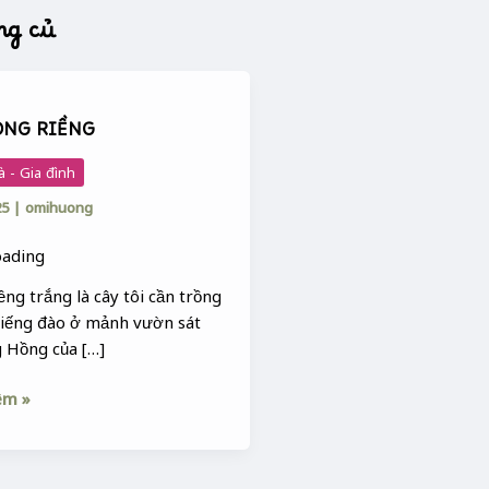
ng củ
ONG RIỀNG
à - Gia đình
25
|
omihuong
ng trắng là cây tôi cần trồng
giếng đào ở mảnh vườn sát
g Hồng của […]
êm »