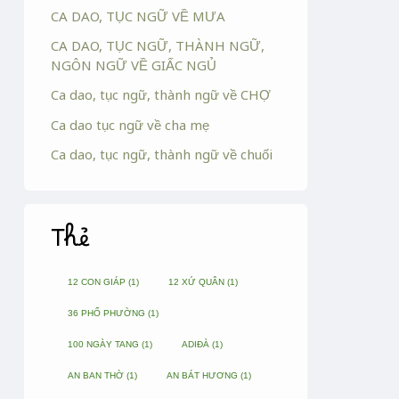
CA DAO, TỤC NGỮ VỀ MƯA
CA DAO, TỤC NGỮ, THÀNH NGỮ,
NGÔN NGỮ VỀ GIẤC NGỦ
Ca dao, tục ngữ, thành ngữ về CHỢ
Ca dao tục ngữ về cha mẹ
Ca dao, tục ngữ, thành ngữ về chuối
Thẻ
12 CON GIÁP
(1)
12 XỨ QUÂN
(1)
36 PHỐ PHƯỜNG
(1)
100 NGÀY TANG
(1)
ADIĐÀ
(1)
AN BAN THỜ
(1)
AN BÁT HƯƠNG
(1)