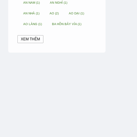
AN NAM
(1)
AN NGHỈ
(1)
AN NHÀ
(1)
AO
(2)
AO DẠI
(1)
AO LÀNG
(1)
BA HỒN BẢY VÍA
(1)
BAN
(4)
BA HỒN CHÍN VÍA
(1)
XEM THÊM
BAN NGÀY
(1)
BAN THỜ GIA TIÊN
(3)
BAN THỜ TANG
(1)
BAN ĐÊM
(1)
BA VÌ
(1)
BIÊN HOÀ
(1)
BIỂN
(1)
BUI
(1)
BUỒNG CHUỐI
(1)
BUỔI
(1)
BÀ CHÚA NĂM PHƯƠNG
(1)
BÀ CHÚA THÀNH ĐÔNG
(1)
BÀ CHÚA XỨ
(5)
BÀ DẦU
(2)
BÀ HÀNG NƯỚC TRONG TRUYỆN TẤM CÁM
(1)
BÀI THUỐC DÂN GIAN
(1)
BÀ MỤ
(2)