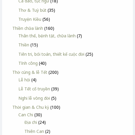
Ca dao, tục ngữ
(18)
Thơ & Tuỳ bút
(35)
Truyện Kiều
(56)
Thiền chữa lành
(160)
Thân thể, bệnh tật, chữa lành
(7)
Thiền
(15)
Tiên tri, bói toán, thiết kế cuộc đời
(25)
Tĩnh công
(40)
Thờ cúng & lễ Tết
(200)
Lễ hội
(4)
Lễ Tết cổ truyền
(39)
Nghi lễ vòng đời
(5)
Thời gian & Chu kỳ
(100)
Can Chi
(30)
Địa chi
(24)
Thiên Can
(2)