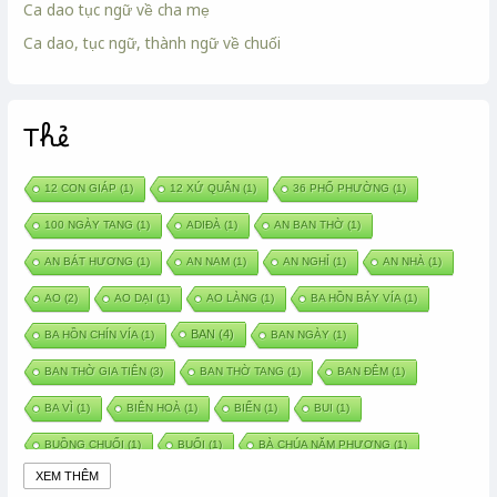
Ca dao tục ngữ về cha mẹ
Ca dao, tục ngữ, thành ngữ về chuối
Thẻ
12 CON GIÁP
(1)
12 XỨ QUÂN
(1)
36 PHỐ PHƯỜNG
(1)
100 NGÀY TANG
(1)
ADIĐÀ
(1)
AN BAN THỜ
(1)
AN BÁT HƯƠNG
(1)
AN NAM
(1)
AN NGHỈ
(1)
AN NHÀ
(1)
AO
(2)
AO DẠI
(1)
AO LÀNG
(1)
BA HỒN BẢY VÍA
(1)
BAN
(4)
BA HỒN CHÍN VÍA
(1)
BAN NGÀY
(1)
BAN THỜ GIA TIÊN
(3)
BAN THỜ TANG
(1)
BAN ĐÊM
(1)
BA VÌ
(1)
BIÊN HOÀ
(1)
BIỂN
(1)
BUI
(1)
BUỒNG CHUỐI
(1)
BUỔI
(1)
BÀ CHÚA NĂM PHƯƠNG
(1)
XEM THÊM
BÀ CHÚA XỨ
(5)
BÀ CHÚA THÀNH ĐÔNG
(1)
BÀ DẦU
(2)