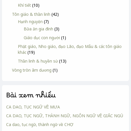
Khí tiết
(10)
Tôn giáo & thần linh
(42)
Hạnh nguyện
(7)
Bữa ăn gia đình
(3)
Giáo dục con người
(1)
Phật giáo, Nho giáo, đạo Lão, đạo Mẫu & các tôn giáo
khác
(19)
Thần linh & huyền sử
(13)
Vòng tròn âm dương
(1)
Bài xem nhiều
CA DAO, TỤC NGỮ VỀ MƯA
CA DAO, TỤC NGỮ, THÀNH NGỮ, NGÔN NGỮ VỀ GIẤC NGỦ
Ca dao, tục ngữ, thành ngữ về CHỢ