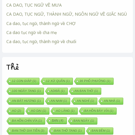
CA DAO, TỤC NGỮ VỀ MƯA
CA DAO, TỤC NGỮ, THÀNH NGỮ, NGÔN NGỮ VỀ GIẤC NGỦ
Ca dao, tục ngữ, thành ngữ về CHỢ
Ca dao tục ngữ về cha mẹ
Ca dao, tục ngữ, thành ngữ về chuối
Thẻ
12 CON GIÁP
(1)
12 XỨ QUÂN
(1)
36 PHỐ PHƯỜNG
(1)
100 NGÀY TANG
(1)
ADIĐÀ
(1)
AN BAN THỜ
(1)
AN BÁT HƯƠNG
(1)
AN NAM
(1)
AN NGHỈ
(1)
AN NHÀ
(1)
AO
(2)
AO DẠI
(1)
AO LÀNG
(1)
BA HỒN BẢY VÍA
(1)
BAN
(4)
BA HỒN CHÍN VÍA
(1)
BAN NGÀY
(1)
BAN THỜ GIA TIÊN
(3)
BAN THỜ TANG
(1)
BAN ĐÊM
(1)