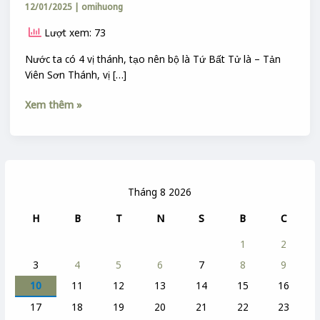
12/01/2025
|
omihuong
Lượt xem: 73
Nước ta có 4 vị thánh, tạo nên bộ là Tứ Bất Tử là – Tản
Viên Sơn Thánh, vị […]
Xem thêm »
Tháng 8 2026
H
B
T
N
S
B
C
1
2
3
4
5
6
7
8
9
10
11
12
13
14
15
16
17
18
19
20
21
22
23