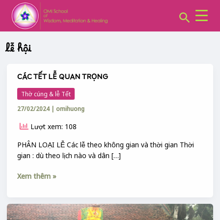
CHUYÊN
Skip
MỤC:
Search
to
content
lễ hội
CÁC TẾT LỄ QUAN TRỌNG
CÁC
TẾT
Thờ cúng & lễ Tết
LỄ
27/02/2024
|
omihuong
QUAN
TRỌNG
Lượt xem: 108
PHÂN LOẠI LỄ Các lễ theo không gian và thời gian Thời
gian : dù theo lịch nào và dân […]
Xem thêm »
XỨ
SƠN