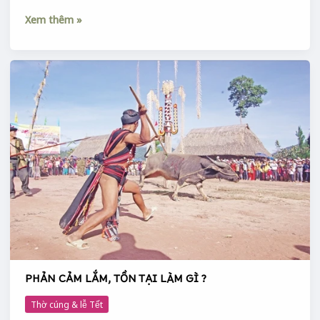
Xem thêm »
PHẢN
CẢM
LẮM,
TỒN
TẠI
LÀM
GÌ
?
PHẢN CẢM LẮM, TỒN TẠI LÀM GÌ ?
Thờ cúng & lễ Tết