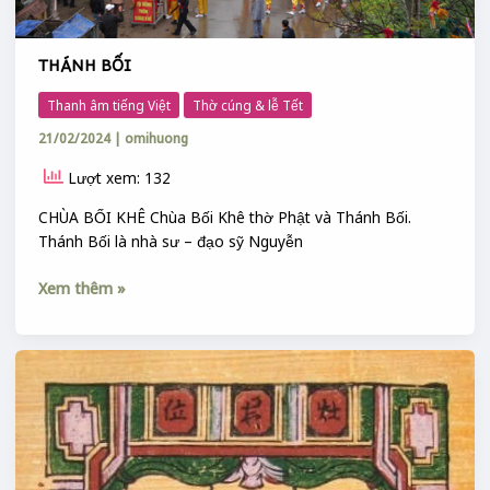
THÁNH BỐI
Thanh âm tiếng Việt
Thờ cúng & lễ Tết
21/02/2024
|
omihuong
Lượt xem: 132
CHÙA BỐI KHÊ Chùa Bối Khê thờ Phật và Thánh Bối.
Thánh Bối là nhà sư – đạo sỹ Nguyễn
Xem thêm »
LÊ
–
LẾ
–
LỀ
–