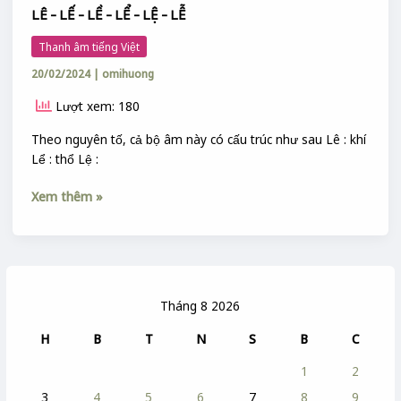
LÊ – LẾ – LỀ – LỂ – LỆ – LỄ
Thanh âm tiếng Việt
20/02/2024
|
omihuong
Lượt xem: 180
Theo nguyên tố, cả bộ âm này có cấu trúc như sau Lê : khí
Lể : thổ Lệ :
Xem thêm »
Tháng 8 2026
H
B
T
N
S
B
C
1
2
3
4
5
6
7
8
9