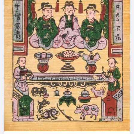
LỂ
–
LỆ
–
LỄ