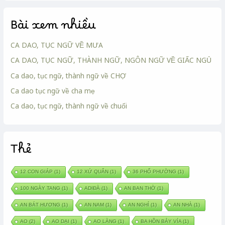
Bài xem nhiều
CA DAO, TỤC NGỮ VỀ MƯA
CA DAO, TỤC NGỮ, THÀNH NGỮ, NGÔN NGỮ VỀ GIẤC NGỦ
Ca dao, tục ngữ, thành ngữ về CHỢ
Ca dao tục ngữ về cha mẹ
Ca dao, tục ngữ, thành ngữ về chuối
Thẻ
12 CON GIÁP
(1)
12 XỨ QUÂN
(1)
36 PHỐ PHƯỜNG
(1)
100 NGÀY TANG
(1)
ADIĐÀ
(1)
AN BAN THỜ
(1)
AN BÁT HƯƠNG
(1)
AN NAM
(1)
AN NGHỈ
(1)
AN NHÀ
(1)
AO
(2)
AO DẠI
(1)
AO LÀNG
(1)
BA HỒN BẢY VÍA
(1)