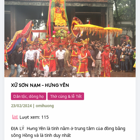
NAM
–
HƯNG
YÊN
XỨ SƠN NAM – HƯNG YÊN
Dân tộc, dòng họ
Thờ cúng & lễ Tết
23/02/2024
|
omihuong
Lượt xem: 115
ĐỊA LÝ Hưng Yên là tỉnh nằm ở trung tâm của đồng bằng
sông Hồng và là tỉnh duy nhất