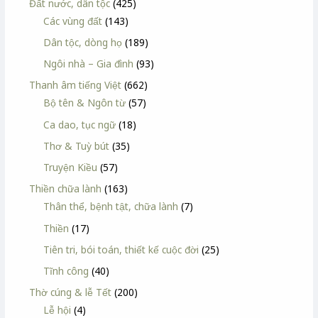
Đất nước, dân tộc
(425)
Các vùng đất
(143)
Dân tộc, dòng họ
(189)
Ngôi nhà – Gia đình
(93)
Thanh âm tiếng Việt
(662)
Bộ tên & Ngôn từ
(57)
Ca dao, tục ngữ
(18)
Thơ & Tuỳ bút
(35)
Truyện Kiều
(57)
Thiền chữa lành
(163)
Thân thể, bệnh tật, chữa lành
(7)
Thiền
(17)
Tiên tri, bói toán, thiết kế cuộc đời
(25)
Tĩnh công
(40)
Thờ cúng & lễ Tết
(200)
Lễ hội
(4)