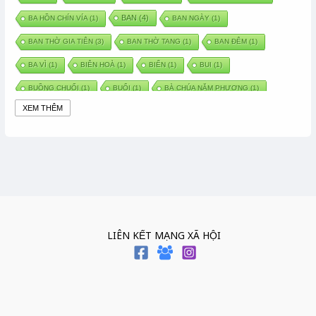
BAN
(4)
BA HỒN CHÍN VÍA
(1)
BAN NGÀY
(1)
BAN THỜ GIA TIÊN
(3)
BAN THỜ TANG
(1)
BAN ĐÊM
(1)
BA VÌ
(1)
BIÊN HOÀ
(1)
BIỂN
(1)
BUI
(1)
BUỒNG CHUỐI
(1)
BUỔI
(1)
BÀ CHÚA NĂM PHƯƠNG
(1)
XEM THÊM
BÀ CHÚA XỨ
(5)
BÀ CHÚA THÀNH ĐÔNG
(1)
BÀ DẦU
(2)
BÀ HÀNG NƯỚC TRONG TRUYỆN TẤM CÁM
(1)
BÀI THUỐC DÂN GIAN
(1)
BÀ MỤ
(2)
BÀN CỔ
(2)
BÀO THAI
(4)
BÀN TAY CHỮA LÀNH
(2)
BÀ TỔ CÔ
(1)
BÁCH VIỆT
(1)
BÁNH BÒ
(1)
BÁNH CHÌ
(1)
BÁNH CHƯNG
(6)
BÁNH DẦY
(5)
BÁNH CHƯNG BÁNH DẦY
(1)
LIÊN KẾT MẠNG XÃ HỘI
BÁNH TRÔI BÁNH CHAY
(7)
BÁNH GIẦY
(2)
BÁNH TRÁNG
(1)
BÁNH TRƯNG
(1)
BÁNH TÀY
(1)
BÁNH TẾT
(3)
BÁNH XÈO
(1)
BÁNH ĐÚC
(1)
BÁO HIẾU CHA MẸ
(1)