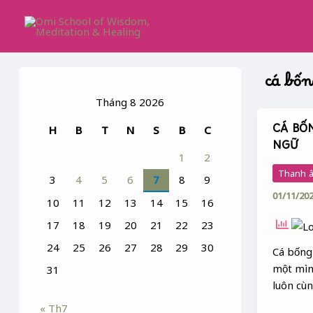
Skip
to
content
cá bốn
Tháng 8 2026
CÁ BỐ
H
B
T
N
S
B
C
CÁ
NGỮ
BỐNG
1
2
TRONG
Thanh â
3
4
5
6
7
8
9
CA
01/11/20
DAO,
10
11
12
13
14
15
16
TỤC
17
18
19
20
21
22
23
NGỮ
24
25
26
27
28
29
30
Cá bống 
một mình
31
luôn cùn
« Th7