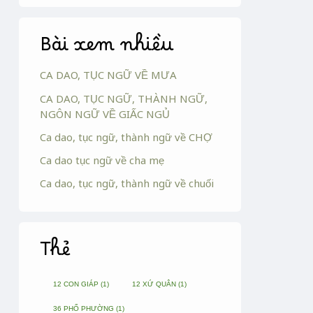
Bài xem nhiều
CA DAO, TỤC NGỮ VỀ MƯA
CA DAO, TỤC NGỮ, THÀNH NGỮ,
NGÔN NGỮ VỀ GIẤC NGỦ
Ca dao, tục ngữ, thành ngữ về CHỢ
Ca dao tục ngữ về cha mẹ
Ca dao, tục ngữ, thành ngữ về chuối
Thẻ
12 CON GIÁP
(1)
12 XỨ QUÂN
(1)
36 PHỐ PHƯỜNG
(1)