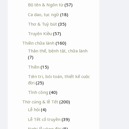
Bộ tên & Ngôn từ
(57)
Ca dao, tục ngữ
(18)
Thơ & Tuỳ bút
(35)
Truyện Kiều
(57)
Thiền chữa lành
(160)
Thân thể, bệnh tật, chữa lành
(7)
Thiền
(15)
Tiên tri, bói toán, thiết kế cuộc
đời
(25)
Tĩnh công
(40)
Thờ cúng & lễ Tết
(200)
Lễ hội
(4)
Lễ Tết cổ truyền
(39)
Nghi lễ vòng đời
(5)