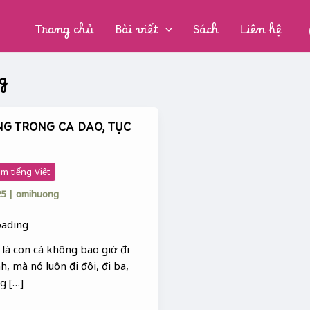
CHUYÊN
MỤC:
Trang chủ
Bài viết
Sách
Liên hệ
g
NG TRONG CA DAO, TỤC
m tiếng Việt
25
|
omihuong
là con cá không bao giờ đi
, mà nó luôn đi đôi, đi ba,
g […]