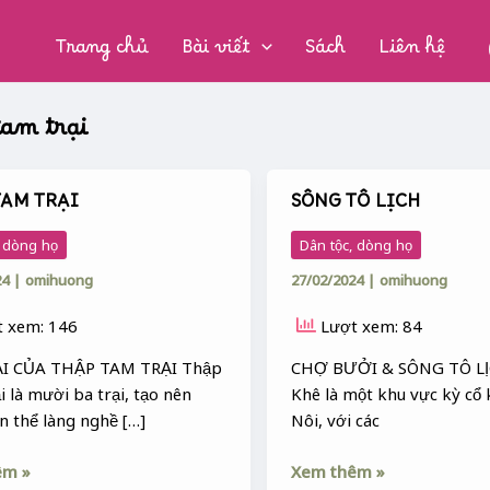
CHUYÊN
MỤC:
Trang chủ
Bài viết
Sách
Liên hệ
tam trại
TAM TRẠI
SÔNG TÔ LỊCH
SÔNG
TÔ
, dòng họ
Dân tộc, dòng họ
LỊCH
24
|
omihuong
27/02/2024
|
omihuong
 xem: 146
Lượt xem: 84
ẠI CỦA THẬP TAM TRẠI Thập
CHỢ BƯỞI & SÔNG TÔ L
 là mười ba trại, tạo nên
Khê là một khu vực kỳ cổ 
n thể làng nghề […]
Nôi, với các
êm »
Xem thêm »