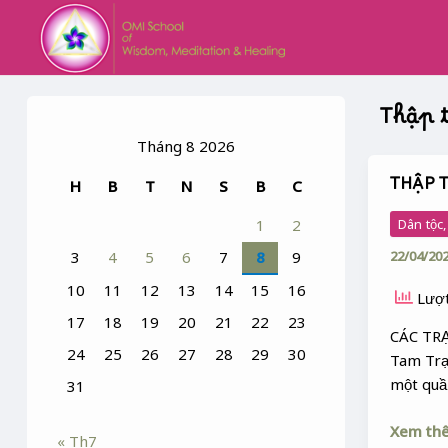
Skip
to
content
Thập 
Tháng 8 2026
THẬP 
H
B
T
N
S
B
C
THẬP
TAM
Dân tộc
1
2
TRẠI
22/04/20
3
4
5
6
7
8
9
10
11
12
13
14
15
16
Lượt
17
18
19
20
21
22
23
CÁC TR
24
25
26
27
28
29
30
Tam Trại
một quầ
31
Xem th
« Th7