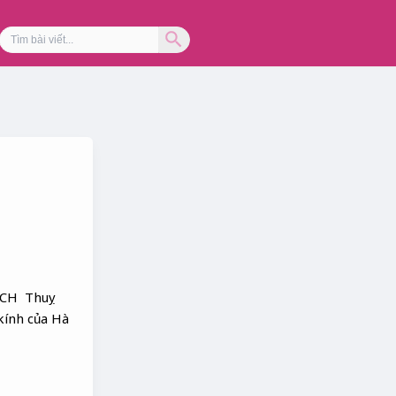
Search Button
Search
for:
ỊCH Thuỵ
kính của Hà