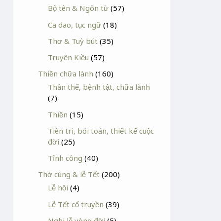
Bộ tên & Ngôn từ
(57)
Ca dao, tục ngữ
(18)
Thơ & Tuỳ bút
(35)
Truyện Kiều
(57)
Thiền chữa lành
(160)
Thân thể, bệnh tật, chữa lành
(7)
Thiền
(15)
Tiên tri, bói toán, thiết kế cuộc
đời
(25)
Tĩnh công
(40)
Thờ cúng & lễ Tết
(200)
Lễ hội
(4)
Lễ Tết cổ truyền
(39)
Nghi lễ vòng đời
(5)