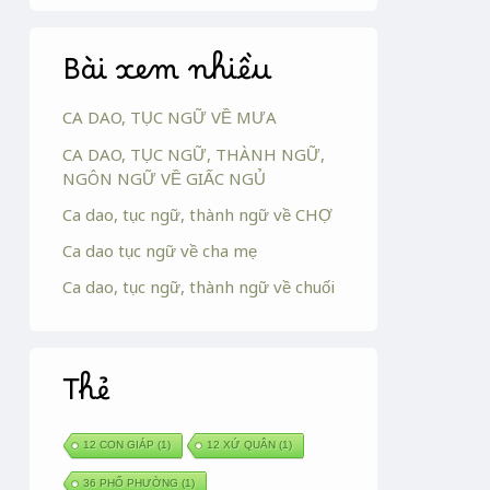
Bài xem nhiều
CA DAO, TỤC NGỮ VỀ MƯA
CA DAO, TỤC NGỮ, THÀNH NGỮ,
NGÔN NGỮ VỀ GIẤC NGỦ
Ca dao, tục ngữ, thành ngữ về CHỢ
Ca dao tục ngữ về cha mẹ
Ca dao, tục ngữ, thành ngữ về chuối
Thẻ
12 CON GIÁP
(1)
12 XỨ QUÂN
(1)
36 PHỐ PHƯỜNG
(1)