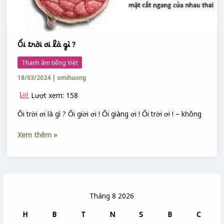
Ối trời ơi là gì ?
Thanh âm tiếng Việt
18/03/2024
|
omihuong
Lượt xem: 158
Ối trời ơi là gì ? Ối giời ơi ! Ối giàng ơi ! Ối trời ơi ! – không
Xem thêm »
Tháng 8 2026
H
B
T
N
S
B
C