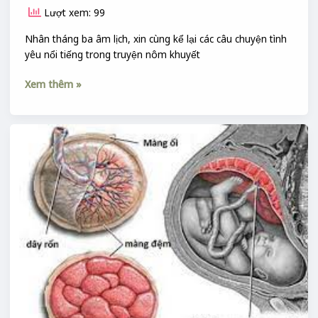
truyện
Lượt xem: 99
thơ
Nôm
Nhân tháng ba âm lịch, xin cùng kể lại các câu chuyện tình
yêu nổi tiếng trong truyện nôm khuyết
Xem thêm »
Ối
trời
ơi
là
gì
?