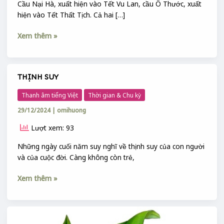
Cầu Nại Hà, xuất hiện vào Tết Vu Lan, cầu Ô Thước, xuất
hiện vào Tết Thất Tịch. Cả hai […]
Xem thêm »
THỊNH SUY
THỊNH
SUY
Thanh âm tiếng Việt
Thời gian & Chu kỳ
29/12/2024
|
omihuong
Lượt xem: 93
Những ngày cuối năm suy nghĩ về thịnh suy của con người
và của cuộc đời. Càng không còn trẻ,
Xem thêm »
TIÊU
–