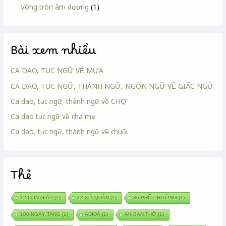
Vòng tròn âm dương
(1)
Bài xem nhiều
CA DAO, TỤC NGỮ VỀ MƯA
CA DAO, TỤC NGỮ, THÀNH NGỮ, NGÔN NGỮ VỀ GIẤC NGỦ
Ca dao, tục ngữ, thành ngữ về CHỢ
Ca dao tục ngữ về cha mẹ
Ca dao, tục ngữ, thành ngữ về chuối
Thẻ
12 CON GIÁP
(1)
12 XỨ QUÂN
(1)
36 PHỐ PHƯỜNG
(1)
100 NGÀY TANG
(1)
ADIĐÀ
(1)
AN BAN THỜ
(1)