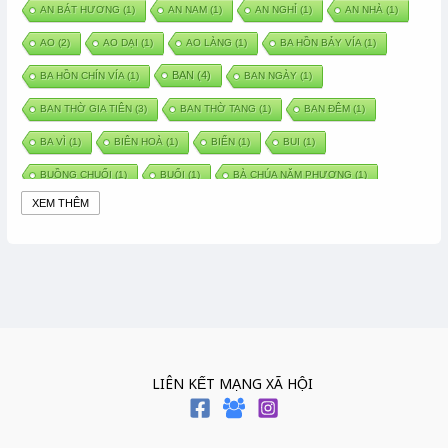
AN BÁT HƯƠNG
(1)
AN NAM
(1)
AN NGHỈ
(1)
AN NHÀ
(1)
AO
(2)
AO DẠI
(1)
AO LÀNG
(1)
BA HỒN BẢY VÍA
(1)
BAN
(4)
BA HỒN CHÍN VÍA
(1)
BAN NGÀY
(1)
BAN THỜ GIA TIÊN
(3)
BAN THỜ TANG
(1)
BAN ĐÊM
(1)
BA VÌ
(1)
BIÊN HOÀ
(1)
BIỂN
(1)
BUI
(1)
BUỒNG CHUỐI
(1)
BUỔI
(1)
BÀ CHÚA NĂM PHƯƠNG
(1)
XEM THÊM
BÀ CHÚA XỨ
(5)
BÀ CHÚA THÀNH ĐÔNG
(1)
BÀ DẦU
(2)
BÀ HÀNG NƯỚC TRONG TRUYỆN TẤM CÁM
(1)
BÀI THUỐC DÂN GIAN
(1)
BÀ MỤ
(2)
BÀN CỔ
(2)
BÀO THAI
(4)
BÀN TAY CHỮA LÀNH
(2)
BÀ TỔ CÔ
(1)
BÁCH VIỆT
(1)
BÁNH BÒ
(1)
BÁNH CHÌ
(1)
BÁNH CHƯNG
(6)
BÁNH DẦY
(5)
BÁNH CHƯNG BÁNH DẦY
(1)
LIÊN KẾT MẠNG XÃ HỘI
BÁNH TRÔI BÁNH CHAY
(7)
BÁNH GIẦY
(2)
BÁNH TRÁNG
(1)
BÁNH TRƯNG
(1)
BÁNH TÀY
(1)
BÁNH TẾT
(3)