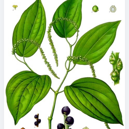
BÉ
NHỎ
MÀ
SÂU
CAY