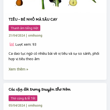
TIÊU – BÉ NHỎ MÀ SÂU CAY
Thanh âm tiếng Việt
21/04/2024
|
omihuong
Lượt xem: 93
Ca dao tục ngữ có nhiều bài về vị tiêu và sự so sánh, phối
hợp vị tiêu theo âm
Xem thêm »
Các cặp đôi trong truyện thơ Nôm
Các
cặp
Thờ cúng & lễ Tết
đôi
05/04/2024
|
omihuong
trong