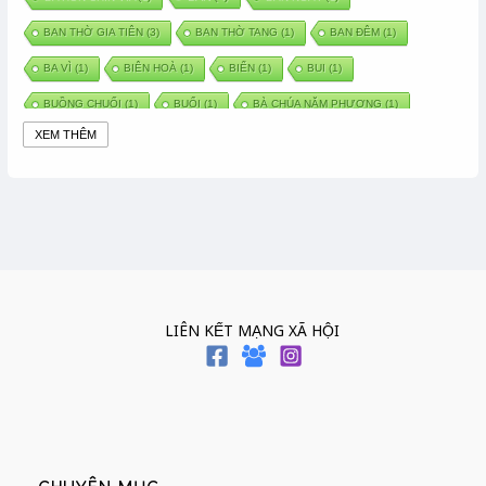
BAN THỜ GIA TIÊN
(3)
BAN THỜ TANG
(1)
BAN ĐÊM
(1)
BA VÌ
(1)
BIÊN HOÀ
(1)
BIỂN
(1)
BUI
(1)
BUỒNG CHUỐI
(1)
BUỔI
(1)
BÀ CHÚA NĂM PHƯƠNG
(1)
XEM THÊM
BÀ CHÚA XỨ
(5)
BÀ CHÚA THÀNH ĐÔNG
(1)
BÀ DẦU
(2)
BÀ HÀNG NƯỚC TRONG TRUYỆN TẤM CÁM
(1)
BÀI THUỐC DÂN GIAN
(1)
BÀ MỤ
(2)
BÀN CỔ
(2)
BÀO THAI
(4)
BÀN TAY CHỮA LÀNH
(2)
BÀ TỔ CÔ
(1)
BÁCH VIỆT
(1)
BÁNH BÒ
(1)
BÁNH CHÌ
(1)
BÁNH CHƯNG
(6)
BÁNH DẦY
(5)
BÁNH CHƯNG BÁNH DẦY
(1)
LIÊN KẾT MẠNG XÃ HỘI
BÁNH TRÔI BÁNH CHAY
(7)
BÁNH GIẦY
(2)
BÁNH TRÁNG
(1)
BÁNH TRƯNG
(1)
BÁNH TÀY
(1)
BÁNH TẾT
(3)
BÁNH XÈO
(1)
BÁNH ĐÚC
(1)
BÁO HIẾU CHA MẸ
(1)
BÁT HƯƠNG
(2)
BÉ SƠ SINH
(1)
BÓ GIÒ
(1)