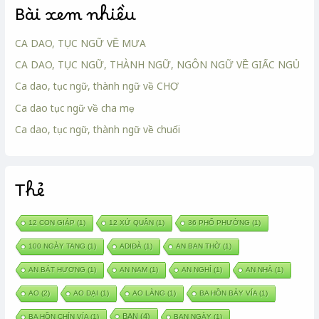
Bài xem nhiều
CA DAO, TỤC NGỮ VỀ MƯA
CA DAO, TỤC NGỮ, THÀNH NGỮ, NGÔN NGỮ VỀ GIẤC NGỦ
Ca dao, tục ngữ, thành ngữ về CHỢ
Ca dao tục ngữ về cha mẹ
Ca dao, tục ngữ, thành ngữ về chuối
Thẻ
12 CON GIÁP
(1)
12 XỨ QUÂN
(1)
36 PHỐ PHƯỜNG
(1)
100 NGÀY TANG
(1)
ADIĐÀ
(1)
AN BAN THỜ
(1)
AN BÁT HƯƠNG
(1)
AN NAM
(1)
AN NGHỈ
(1)
AN NHÀ
(1)
AO
(2)
AO DẠI
(1)
AO LÀNG
(1)
BA HỒN BẢY VÍA
(1)
BAN
(4)
BA HỒN CHÍN VÍA
(1)
BAN NGÀY
(1)