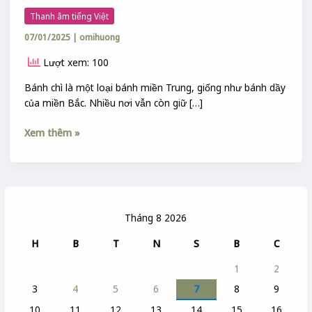
Thanh âm tiếng Việt
07/01/2025
|
omihuong
Lượt xem: 100
Bánh chì là một loại bánh miền Trung, giống như bánh dầy
của miền Bắc. Nhiều nơi vẫn còn giữ […]
Xem thêm »
Tháng 8 2026
H
B
T
N
S
B
C
1
2
3
4
5
6
7
8
9
10
11
12
13
14
15
16