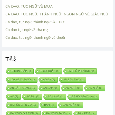
CA DAO, TỤC NGỮ VỀ MƯA
CA DAO, TỤC NGỮ, THÀNH NGỮ, NGÔN NGỮ VỀ GIẤC NGỦ
Ca dao, tục ngữ, thành ngữ về CHỢ
Ca dao tục ngữ về cha mẹ
Ca dao, tục ngữ, thành ngữ về chuối
Thẻ
12 CON GIÁP
(1)
12 XỨ QUÂN
(1)
36 PHỐ PHƯỜNG
(1)
100 NGÀY TANG
(1)
ADIĐÀ
(1)
AN BAN THỜ
(1)
AN BÁT HƯƠNG
(1)
AN NAM
(1)
AN NGHỈ
(1)
AN NHÀ
(1)
AO
(2)
AO DẠI
(1)
AO LÀNG
(1)
BA HỒN BẢY VÍA
(1)
BAN
(4)
BA HỒN CHÍN VÍA
(1)
BAN NGÀY
(1)
BAN THỜ GIA TIÊN
(3)
BAN THỜ TANG
(1)
BAN ĐÊM
(1)