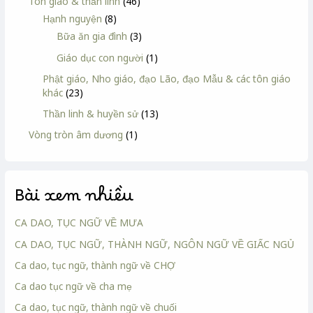
Tôn giáo & thần linh
(46)
Hạnh nguyện
(8)
Bữa ăn gia đình
(3)
Giáo dục con người
(1)
Phật giáo, Nho giáo, đạo Lão, đạo Mẫu & các tôn giáo
khác
(23)
Thần linh & huyền sử
(13)
Vòng tròn âm dương
(1)
Bài xem nhiều
CA DAO, TỤC NGỮ VỀ MƯA
CA DAO, TỤC NGỮ, THÀNH NGỮ, NGÔN NGỮ VỀ GIẤC NGỦ
Ca dao, tục ngữ, thành ngữ về CHỢ
Ca dao tục ngữ về cha mẹ
Ca dao, tục ngữ, thành ngữ về chuối