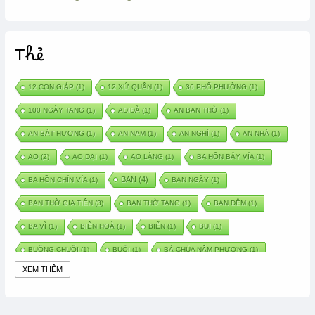
Thẻ
12 CON GIÁP
(1)
12 XỨ QUÂN
(1)
36 PHỐ PHƯỜNG
(1)
100 NGÀY TANG
(1)
ADIĐÀ
(1)
AN BAN THỜ
(1)
AN BÁT HƯƠNG
(1)
AN NAM
(1)
AN NGHỈ
(1)
AN NHÀ
(1)
AO
(2)
AO DẠI
(1)
AO LÀNG
(1)
BA HỒN BẢY VÍA
(1)
BAN
(4)
BA HỒN CHÍN VÍA
(1)
BAN NGÀY
(1)
BAN THỜ GIA TIÊN
(3)
BAN THỜ TANG
(1)
BAN ĐÊM
(1)
BA VÌ
(1)
BIÊN HOÀ
(1)
BIỂN
(1)
BUI
(1)
BUỒNG CHUỐI
(1)
BUỔI
(1)
BÀ CHÚA NĂM PHƯƠNG
(1)
XEM THÊM
BÀ CHÚA XỨ
(5)
BÀ CHÚA THÀNH ĐÔNG
(1)
BÀ DẦU
(2)
BÀ HÀNG NƯỚC TRONG TRUYỆN TẤM CÁM
(1)