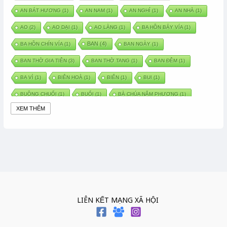
AN BÁT HƯƠNG
(1)
AN NAM
(1)
AN NGHỈ
(1)
AN NHÀ
(1)
AO
(2)
AO DẠI
(1)
AO LÀNG
(1)
BA HỒN BẢY VÍA
(1)
BAN
(4)
BA HỒN CHÍN VÍA
(1)
BAN NGÀY
(1)
BAN THỜ GIA TIÊN
(3)
BAN THỜ TANG
(1)
BAN ĐÊM
(1)
BA VÌ
(1)
BIÊN HOÀ
(1)
BIỂN
(1)
BUI
(1)
BUỒNG CHUỐI
(1)
BUỔI
(1)
BÀ CHÚA NĂM PHƯƠNG
(1)
XEM THÊM
BÀ CHÚA XỨ
(5)
BÀ CHÚA THÀNH ĐÔNG
(1)
BÀ DẦU
(2)
BÀ HÀNG NƯỚC TRONG TRUYỆN TẤM CÁM
(1)
BÀI THUỐC DÂN GIAN
(1)
BÀ MỤ
(2)
BÀN CỔ
(2)
BÀO THAI
(4)
BÀN TAY CHỮA LÀNH
(2)
BÀ TỔ CÔ
(1)
BÁCH VIỆT
(1)
BÁNH BÒ
(1)
BÁNH CHÌ
(1)
BÁNH CHƯNG
(6)
BÁNH DẦY
(5)
BÁNH CHƯNG BÁNH DẦY
(1)
LIÊN KẾT MẠNG XÃ HỘI
BÁNH TRÔI BÁNH CHAY
(7)
BÁNH GIẦY
(2)
BÁNH TRÁNG
(1)