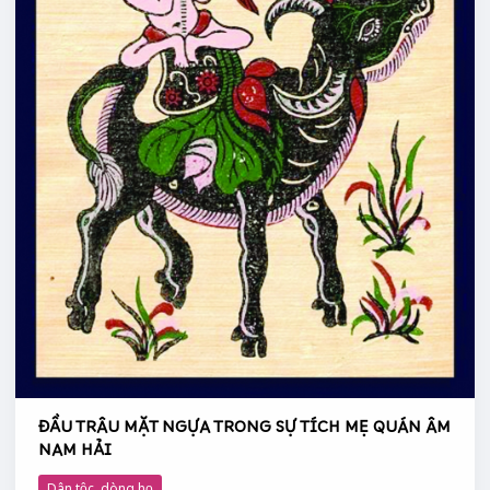
ÂM
NAM
HẢI
ĐẦU TRÂU MẶT NGỰA TRONG SỰ TÍCH MẸ QUÁN ÂM
NAM HẢI
Dân tộc, dòng họ