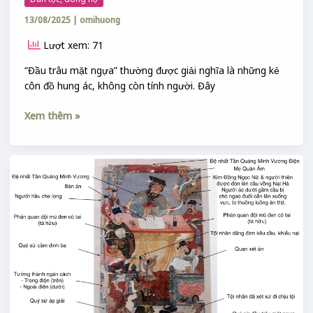
13/08/2025
|
omihuong
Lượt xem: 71
“Đầu trâu mặt ngựa” thường được giải nghĩa là những kẻ
côn đồ hung ác, không còn tính người. Đây
Xem thêm »
THẬP
ĐIỆN
DIÊM
VƯƠNG
TRONG
TRANH
THỜ