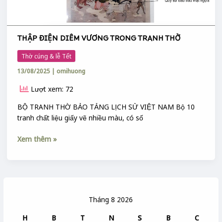
THẬP ĐIỆN DIÊM VƯƠNG TRONG TRANH THỜ
Thờ cúng & lễ Tết
13/08/2025
|
omihuong
Lượt xem: 72
BỘ TRANH THỜ BẢO TẢNG LỊCH SỬ VIỆT NAM Bộ 10
tranh chất liệu giấy vẽ nhiều màu, có số
Xem thêm »
Tháng 8 2026
H
B
T
N
S
B
C