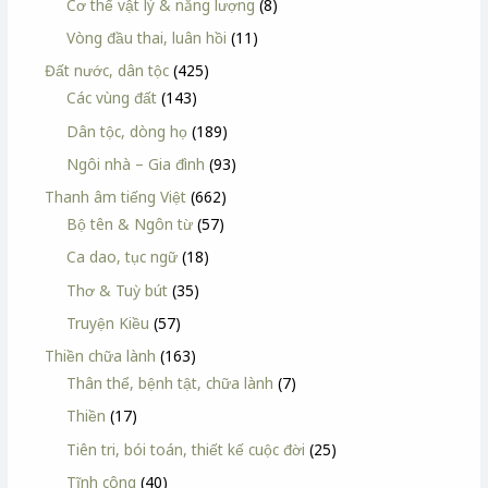
Cơ thể vật lý & năng lượng
(8)
Vòng đầu thai, luân hồi
(11)
Đất nước, dân tộc
(425)
Các vùng đất
(143)
Dân tộc, dòng họ
(189)
Ngôi nhà – Gia đình
(93)
Thanh âm tiếng Việt
(662)
Bộ tên & Ngôn từ
(57)
Ca dao, tục ngữ
(18)
Thơ & Tuỳ bút
(35)
Truyện Kiều
(57)
Thiền chữa lành
(163)
Thân thể, bệnh tật, chữa lành
(7)
Thiền
(17)
Tiên tri, bói toán, thiết kế cuộc đời
(25)
Tĩnh công
(40)