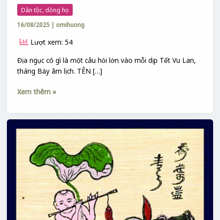
Dân tộc, dòng họ
16/08/2025
|
omihuong
Lượt xem: 54
Địa ngục có gì là một câu hỏi lớn vào mỗi dịp Tết Vu Lan,
tháng Bảy âm lịch. TÊN […]
Xem thêm »
ĐẦU
TRÂU
MẶT
NGỰA
TRONG
SỰ
TÍCH
MẸ
QUÁN