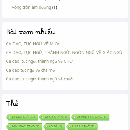
Vòng tròn âm dương
(1)
Bài xem nhiều
CA DAO, TỤC NGỮ VỀ MƯA
CA DAO, TỤC NGỮ, THÀNH NGỮ, NGÔN NGỮ VỀ GIẤC NGỦ
Ca dao, tục ngữ, thành ngữ về CHỢ
Ca dao tục ngữ về cha mẹ
Ca dao, tục ngữ, thành ngữ về chuối
Thẻ
12 CON GIÁP
(1)
12 XỨ QUÂN
(1)
36 PHỐ PHƯỜNG
(1)
100 NGÀY TANG
(1)
ADIĐÀ
(1)
AN BAN THỜ
(1)