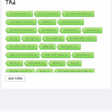
Thẻ
12 CON GIÁP
(1)
12 XỨ QUÂN
(1)
36 PHỐ PHƯỜNG
(1)
100 NGÀY TANG
(1)
ADIĐÀ
(1)
AN BAN THỜ
(1)
AN BÁT HƯƠNG
(1)
AN NAM
(1)
AN NGHỈ
(1)
AN NHÀ
(1)
AO
(2)
AO DẠI
(1)
AO LÀNG
(1)
BA HỒN BẢY VÍA
(1)
BAN
(4)
BA HỒN CHÍN VÍA
(1)
BAN NGÀY
(1)
BAN THỜ GIA TIÊN
(3)
BAN THỜ TANG
(1)
BAN ĐÊM
(1)
BA VÌ
(1)
BIÊN HOÀ
(1)
BIỂN
(1)
BUI
(1)
BUỒNG CHUỐI
(1)
BUỔI
(1)
BÀ CHÚA NĂM PHƯƠNG
(1)
XEM THÊM
BÀ CHÚA XỨ
(5)
BÀ CHÚA THÀNH ĐÔNG
(1)
BÀ DẦU
(2)
BÀ HÀNG NƯỚC TRONG TRUYỆN TẤM CÁM
(1)
BÀI THUỐC DÂN GIAN
(1)
BÀ MỤ
(2)
BÀN CỔ
(2)
BÀO THAI
(4)
BÀN TAY CHỮA LÀNH
(2)
BÀ TỔ CÔ
(1)