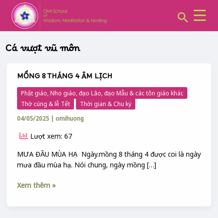
CHUYÊN
Skip
MỤC:
Search
to
content
Cá vượt vũ môn
MỒNG 8 THÁNG 4 ÂM LỊCH
MỒNG
8
Phật giáo, Nho giáo, đạo Lão, đạo Mẫu & các tôn giáo khác
THÁNG
Thờ cúng & lễ Tết
Thời gian & Chu kỳ
4
04/05/2025
|
omihuong
ÂM
LỊCH
Lượt xem: 67
MƯA ĐẦU MÙA HẠ Ngày.mồng 8 tháng 4 được coi là ngày
mưa đầu mùa hạ. Nói chung, ngày mồng […]
Xem thêm »