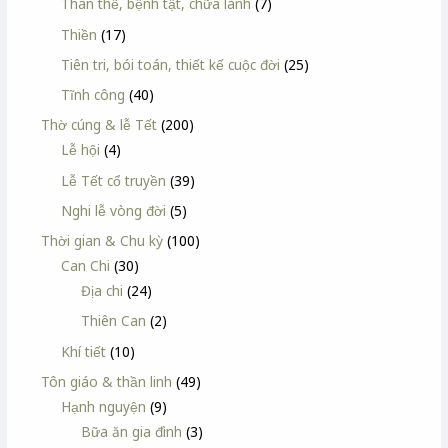
Thân thể, bệnh tật, chữa lành
(7)
Thiền
(17)
Tiên tri, bói toán, thiết kế cuộc đời
(25)
Tĩnh công
(40)
Thờ cúng & lễ Tết
(200)
Lễ hội
(4)
Lễ Tết cổ truyền
(39)
Nghi lễ vòng đời
(5)
Thời gian & Chu kỳ
(100)
Can Chi
(30)
Địa chi
(24)
Thiên Can
(2)
Khí tiết
(10)
Tôn giáo & thần linh
(49)
Hạnh nguyện
(9)
Bữa ăn gia đình
(3)