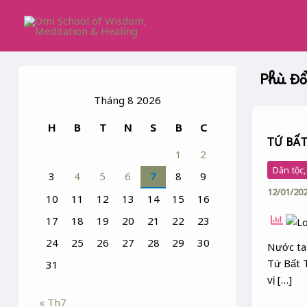
Skip
to
content
Phù Đ
Tháng 8 2026
TỨ
H
B
T
N
S
B
C
BẤT
TỨ BẤT
TỬ
1
2
Dân tộc
3
4
5
6
7
8
9
12/01/20
10
11
12
13
14
15
16
17
18
19
20
21
22
23
24
25
26
27
28
29
30
Nước ta 
Tứ Bất 
31
vị […]
« Th7