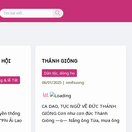
Search Button
Search
for:
THÁNH
GIÓNG
 HỘI
THÁNH GIÓNG
Dân tộc, dòng họ
g & lễ Tết
06/01/2025
|
omihuong
CA DAO, TỤC NGỮ VỀ ĐỨC THÁNH
uyền thống
GIÓNG Cơn như cơn đức Thánh
“Phi Ải Lao
Gióng —o— Nắng ông Từa, mưa ông