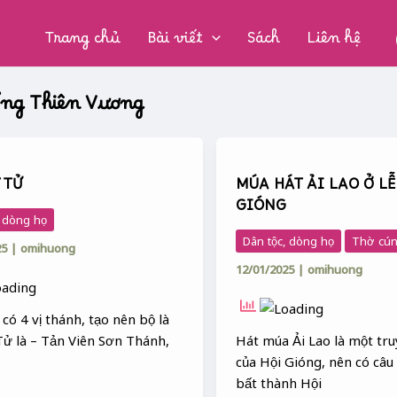
CHUYÊN
MỤC:
Trang chủ
Bài viết
Sách
Liên hệ
ổng Thiên Vương
MÚA
HÁT
 TỬ
MÚA HÁT ẢI LAO Ở LỄ
ẢI
GIÓNG
LAO
, dòng họ
Ở
Dân tộc, dòng họ
Thờ cún
25
|
omihuong
LỄ
12/01/2025
|
omihuong
HỘI
GIÓNG
có 4 vị thánh, tạo nên bộ là
Tử là – Tản Viên Sơn Thánh,
Hát múa Ải Lao là một tr
của Hội Gióng, nên có câu 
bất thành Hội