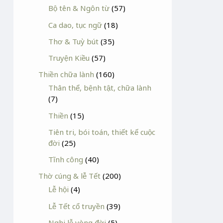
Bộ tên & Ngôn từ
(57)
Ca dao, tục ngữ
(18)
Thơ & Tuỳ bút
(35)
Truyện Kiều
(57)
Thiền chữa lành
(160)
Thân thể, bệnh tật, chữa lành
(7)
Thiền
(15)
Tiên tri, bói toán, thiết kế cuộc
đời
(25)
Tĩnh công
(40)
Thờ cúng & lễ Tết
(200)
Lễ hội
(4)
Lễ Tết cổ truyền
(39)
Nghi lễ vòng đời
(5)