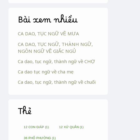
Bài xem nhiều
CA DAO, TỤC NGỮ VỀ MƯA
CA DAO, TỤC NGỮ, THÀNH NGỮ,
NGÔN NGỮ VỀ GIẤC NGỦ
Ca dao, tục ngữ, thành ngữ về CHỢ
Ca dao tục ngữ về cha mẹ
Ca dao, tục ngữ, thành ngữ về chuối
Thẻ
12 CON GIÁP
(1)
12 XỨ QUÂN
(1)
36 PHỐ PHƯỜNG
(1)