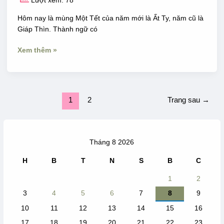
Lượt xem: 78
Hôm nay là mùng Một Tết của năm mới là Ất Ty, năm cũ là
Giáp Thìn. Thành ngữ có
Xem thêm »
1
2
Trang sau
→
Tháng 8 2026
H
B
T
N
S
B
C
1
2
3
4
5
6
7
8
9
10
11
12
13
14
15
16
17
18
19
20
21
22
23