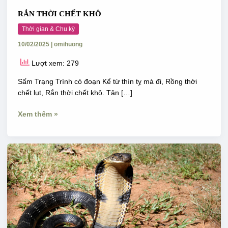
RẮN THỜI CHẾT KHÔ
Thời gian & Chu kỳ
10/02/2025
|
omihuong
Lượt xem: 279
Sấm Trạng Trình có đoạn Kể từ thìn tỵ mà đi, Rồng thời
chết lụt, Rắn thời chết khô. Tân […]
Xem thêm »
Thần
rắn
ông
Cộc
ông
Dài
&
Thần