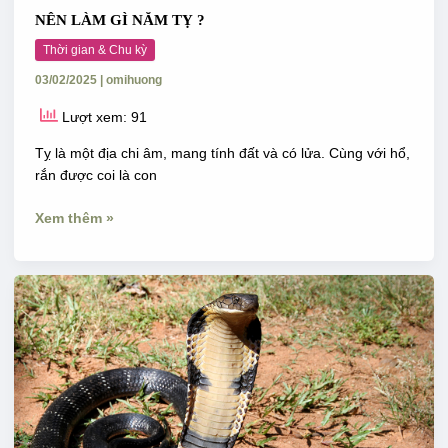
NÊN LÀM GÌ NĂM TỴ ?
Thời gian & Chu kỳ
03/02/2025
|
omihuong
Lượt xem: 91
Tỵ là một địa chi âm, mang tính đất và có lửa. Cùng với hổ,
rắn được coi là con
Xem thêm »
NĂM
TỴ
&
TỨ
LINH