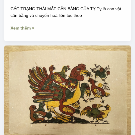
CÁC TRẠNG THÁI MẤT CÂN BẰNG CỦA TỴ Tỵ là con vật
cân bằng và chuyển hoá liên tục theo
Xem thêm »
BIỂU
TƯỢNG
GÀ
&
PHƯỢNG
HOÀNG