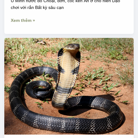
U Minh nước đỏ Choại, dớn, cóc kèn Ăn ở cho hiền Dạo
chơi với rắn Bất kỳ sâu cạn
Xem thêm »
NÊN
LÀM
GÌ
NĂM
TỴ
?