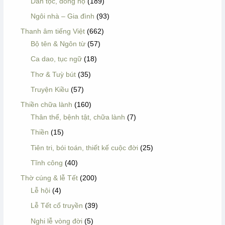
Dân tộc, dòng họ
(189)
Ngôi nhà – Gia đình
(93)
Thanh âm tiếng Việt
(662)
Bộ tên & Ngôn từ
(57)
Ca dao, tục ngữ
(18)
Thơ & Tuỳ bút
(35)
Truyện Kiều
(57)
Thiền chữa lành
(160)
Thân thể, bệnh tật, chữa lành
(7)
Thiền
(15)
Tiên tri, bói toán, thiết kế cuộc đời
(25)
Tĩnh công
(40)
Thờ cúng & lễ Tết
(200)
Lễ hội
(4)
Lễ Tết cổ truyền
(39)
Nghi lễ vòng đời
(5)