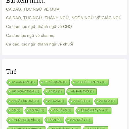
Bài xem nhiều
CA DAO, TỤC NGỮ VỀ MƯA
CA DAO, TỤC NGỮ, THÀNH NGỮ, NGÔN NGỮ VỀ GIẤC NGỦ
Ca dao, tục ngữ, thành ngữ về CHỢ
Ca dao tục ngữ về cha mẹ
Ca dao, tục ngữ, thành ngữ về chuối
Thẻ
12 CON GIÁP
(1)
12 XỨ QUÂN
(1)
36 PHỐ PHƯỜNG
(1)
100 NGÀY TANG
(1)
ADIĐÀ
(1)
AN BAN THỜ
(1)
AN BÁT HƯƠNG
(1)
AN NAM
(1)
AN NGHỈ
(1)
AN NHÀ
(1)
AO
(2)
AO DẠI
(1)
AO LÀNG
(1)
BA HỒN BẢY VÍA
(1)
BAN
(4)
BA HỒN CHÍN VÍA
(1)
BAN NGÀY
(1)