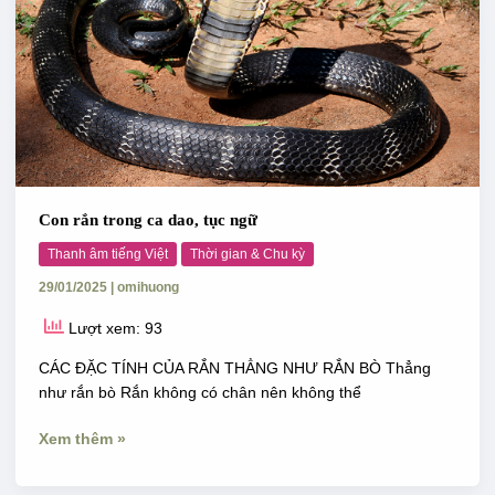
Con rắn trong ca dao, tục ngữ
Thanh âm tiếng Việt
Thời gian & Chu kỳ
29/01/2025
|
omihuong
Lượt xem: 93
CÁC ĐẶC TÍNH CỦA RẮN THẲNG NHƯ RẮN BÒ Thẳng
như rắn bò Rắn không có chân nên không thể
Xem thêm »