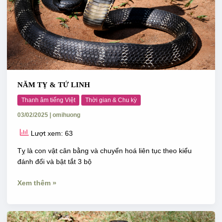
NĂM TỴ & TỨ LINH
Thanh âm tiếng Việt
Thời gian & Chu kỳ
03/02/2025
|
omihuong
Lượt xem: 63
Tỵ là con vật cân bằng và chuyển hoá liên tục theo kiểu
đánh đổi và bật tắt 3 bộ
Xem thêm »
NĂM