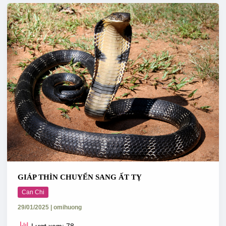
GIÁP
THÌN
CHUYỂN
SANG
ẤT
TỴ
GIÁP THÌN CHUYỂN SANG ẤT TỴ
Can Chi
29/01/2025
|
omihuong