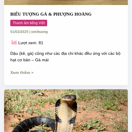
BIỂU TƯỢNG GÀ & PHƯỢNG HOÀNG
Thanh âm tiếng Việt
01/02/2025
|
omihuong
Lượt xem: 81
Dậu (kê, gà) cũng như các địa chi khác đều ứng với các bộ
hạt cơ bản – Gà mái
Xem thêm »
Con
rắn
trong
ca
dao,
tục
ngữ