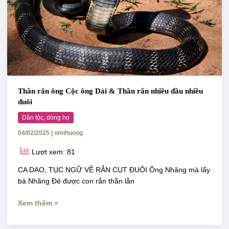
rắn
nhiều
đầu
nhiều
đuôi
Thần rắn ông Cộc ông Dài & Thần rắn nhiều đầu nhiều
đuôi
Dân tộc, dòng họ
04/02/2025
|
omihuong
Lượt xem: 81
CA DAO, TỤC NGỮ VỀ RẮN CỤT ĐUÔI Ông Nhăng mà lấy
bà Nhăng Đẻ được con rắn thằn lằn
Xem thêm »