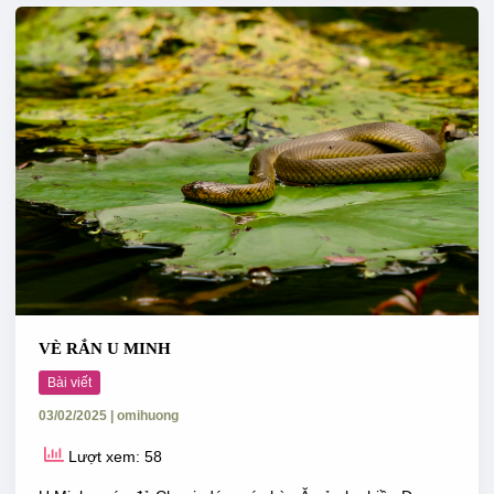
VÈ
RẮN
U
MINH
VÈ RẮN U MINH
Bài viết
03/02/2025
|
omihuong
Lượt xem: 58