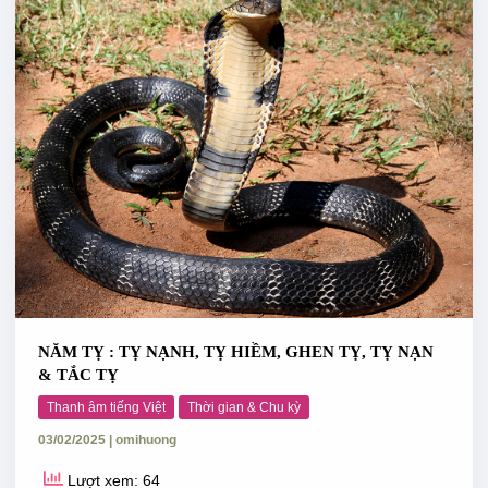
TỴ
:
TỴ
NẠNH,
TỴ
HIỀM,
GHEN
TỴ,
TỴ
NẠN
&
TẮC
TỴ
NĂM TỴ : TỴ NẠNH, TỴ HIỀM, GHEN TỴ, TỴ NẠN
& TẮC TỴ
Thanh âm tiếng Việt
Thời gian & Chu kỳ
03/02/2025
|
omihuong
Lượt xem: 64