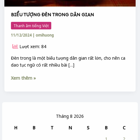
BIỂU TƯỢNG ĐÈN TRONG DÂN GIAN
Thanh âm tiếng Việt
11/12/2024
|
omihuong
Lượt xem: 84
Đèn trong là một biểu tượng dân gian rất lớn, cho nên ca
dao tục ngữ có rất nhiều bài […]
Xem thêm »
Tháng 8 2026
H
B
T
N
S
B
C
1
2