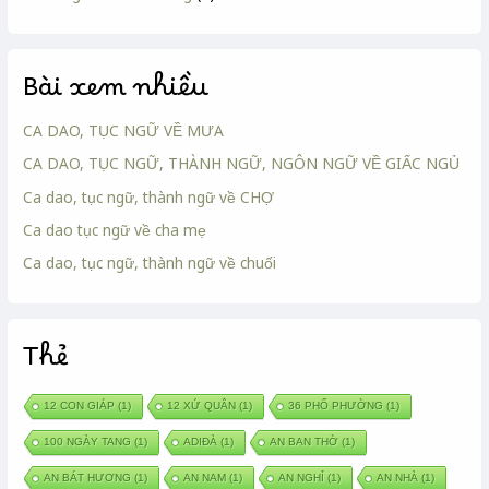
Bài xem nhiều
CA DAO, TỤC NGỮ VỀ MƯA
CA DAO, TỤC NGỮ, THÀNH NGỮ, NGÔN NGỮ VỀ GIẤC NGỦ
Ca dao, tục ngữ, thành ngữ về CHỢ
Ca dao tục ngữ về cha mẹ
Ca dao, tục ngữ, thành ngữ về chuối
Thẻ
12 CON GIÁP
(1)
12 XỨ QUÂN
(1)
36 PHỐ PHƯỜNG
(1)
100 NGÀY TANG
(1)
ADIĐÀ
(1)
AN BAN THỜ
(1)
AN BÁT HƯƠNG
(1)
AN NAM
(1)
AN NGHỈ
(1)
AN NHÀ
(1)