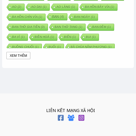
AO
(2)
AO DẠI
(1)
AO LÀNG
(1)
BA HỒN BẢY VÍA
(1)
BAN
(4)
BA HỒN CHÍN VÍA
(1)
BAN NGÀY
(1)
BAN THỜ GIA TIÊN
(3)
BAN THỜ TANG
(1)
BAN ĐÊM
(1)
BA VÌ
(1)
BIÊN HOÀ
(1)
BIỂN
(1)
BUI
(1)
BUỒNG CHUỐI
(1)
BUỔI
(1)
BÀ CHÚA NĂM PHƯƠNG
(1)
XEM THÊM
BÀ CHÚA XỨ
(5)
BÀ CHÚA THÀNH ĐÔNG
(1)
BÀ DẦU
(2)
BÀ HÀNG NƯỚC TRONG TRUYỆN TẤM CÁM
(1)
BÀI THUỐC DÂN GIAN
(1)
BÀ MỤ
(2)
BÀN CỔ
(2)
BÀO THAI
(4)
BÀN TAY CHỮA LÀNH
(2)
BÀ TỔ CÔ
(1)
BÁCH VIỆT
(1)
BÁNH BÒ
(1)
BÁNH CHÌ
(1)
BÁNH CHƯNG
(6)
BÁNH DẦY
(5)
BÁNH CHƯNG BÁNH DẦY
(1)
LIÊN KẾT MẠNG XÃ HỘI
BÁNH TRÔI BÁNH CHAY
(7)
BÁNH GIẦY
(2)
BÁNH TRÁNG
(1)
BÁNH TRƯNG
(1)
BÁNH TÀY
(1)
BÁNH TẾT
(3)