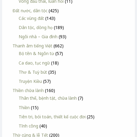
Vòng đầu thai, luân hồi
(11)
Đất nước, dân tộc
(425)
Các vùng đất
(143)
Dân tộc, dòng họ
(189)
Ngôi nhà – Gia đình
(93)
Thanh âm tiếng Việt
(662)
Bộ tên & Ngôn từ
(57)
Ca dao, tục ngữ
(18)
Thơ & Tuỳ bút
(35)
Truyện Kiều
(57)
Thiền chữa lành
(160)
Thân thể, bệnh tật, chữa lành
(7)
Thiền
(15)
Tiên tri, bói toán, thiết kế cuộc đời
(25)
Tĩnh công
(40)
Thờ cúng & lễ Tết
(200)