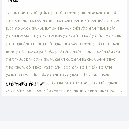
Thẻ
12 CON GIÁP
(1)
12 XỨ QUÂN
(1)
36 PHỐ PHƯỜNG
(1)
100 NGÀY TANG
(1)
ADIĐÀ
(1)
AN BAN THỜ
(1)
AN BÁT HƯƠNG
(1)
AN NAM
(1)
AN NGHỈ
(1)
AN NHÀ
(1)
AO
(2)
AO
DẠI
(1)
AO LÀNG
(1)
BA HỒN BẢY VÍA
(1)
BA HỒN CHÍN VÍA
(1)
BAN
(4)
BAN NGÀY
(1)
BAN THỜ GIA TIÊN
(3)
BAN THỜ TANG
(1)
BAN ĐÊM
(1)
BA VÌ
(1)
BIÊN HOÀ
(1)
BIỂN
(1)
BUI
(1)
BUỒNG CHUỐI
(1)
BUỔI
(1)
BÀ CHÚA NĂM PHƯƠNG
(1)
BÀ CHÚA THÀNH
ĐÔNG
(1)
BÀ CHÚA XỨ
(5)
BÀ DẦU
(2)
BÀ HÀNG NƯỚC TRONG TRUYỆN TẤM CÁM
(1)
BÀI THUỐC DÂN GIAN
(1)
BÀ MỤ
(2)
BÀN CỔ
(2)
BÀN TAY CHỮA LÀNH
(2)
BÀO
BÁNH CHƯNG
THAI
(4)
BÀ TỔ CÔ
(1)
BÁCH VIỆT
(1)
BÁNH BÒ
(1)
BÁNH CHÌ
(1)
(6)
BÁNH CHƯNG BÁNH DẦY
(1)
BÁNH DẦY
(5)
BÁNH GIẦY
(2)
BÁNH TRÁNG
BÁNH TRÔI BÁNH CHAY
(7)
(1)
BÁNH TRƯNG
(1)
BÁNH TÀY
(1)
BÁNH TẾT
(3)
BÁNH
XEM THÊM
THU LẠI
XÈO
(1)
BÁNH ĐÚC
(1)
BÁO HIẾU CHA MẸ
(1)
BÁT HƯƠNG
(2)
BÉ SƠ SINH
(1)
BÓ GIÒ
(1)
BÓNG ĐÈN
(1)
BÙA NGẢI
(2)
BƠI
(1)
BẠC HÀ
(1)
BẠT HẢI ĐẠI VƯƠNG
(1)
BẢN NGÃ
BẢN THỔ
(11)
(1)
BẢN THỂ
(1)
BẢO NINH VƯƠNG
(1)
BẦN GIE
(1)
BẸ CHUỐI
(1)
BẾP
(1)
BẾP LỬA
(1)
BỂ
(1)
BỆNH THUỶ ĐẬU
(1)
BỆNH THƯƠNG HÀN
(1)
BỆNH ĐẬU
(1)
BỆNH ĐẬU LÀO
(1)
BỆNH ĐẬU MÙA
(1)
BỌC TRĂM TRỨNG
(2)
BỎ PHỐ VỀ RỪNG