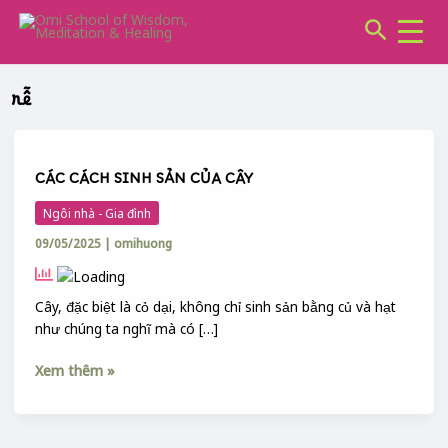
CHUYÊN
Skip
Search
MỤC:
to
content
rễ
CÁC
CÁCH
CÁC CÁCH SINH SẢN CỦA CÂY
SINH
SẢN
Ngôi nhà - Gia đình
CỦA
09/05/2025
|
omihuong
CÂY
Cây, đặc biệt là cỏ dại, không chỉ sinh sản bằng củ và hạt
như chúng ta nghĩ mà có […]
Xem thêm »