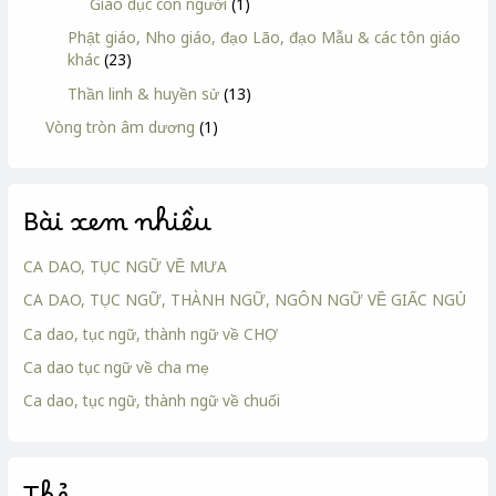
Giáo dục con người
(1)
Phật giáo, Nho giáo, đạo Lão, đạo Mẫu & các tôn giáo
khác
(23)
Thần linh & huyền sử
(13)
Vòng tròn âm dương
(1)
Bài xem nhiều
CA DAO, TỤC NGỮ VỀ MƯA
CA DAO, TỤC NGỮ, THÀNH NGỮ, NGÔN NGỮ VỀ GIẤC NGỦ
Ca dao, tục ngữ, thành ngữ về CHỢ
Ca dao tục ngữ về cha mẹ
Ca dao, tục ngữ, thành ngữ về chuối