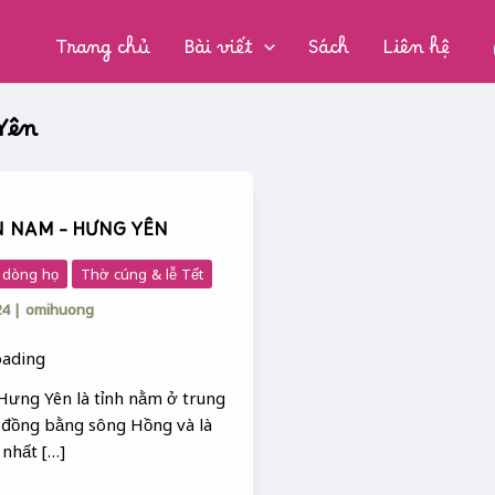
CHUYÊN
MỤC:
Trang chủ
Bài viết
Sách
Liên hệ
Yên
N NAM – HƯNG YÊN
, dòng họ
Thờ cúng & lễ Tết
24
|
omihuong
Hưng Yên là tỉnh nằm ở trung
 đồng bằng sông Hồng và là
 nhất […]