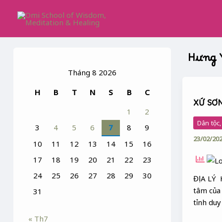
Skip
to
content
Hưng 
Tháng 8 2026
XỨ
H
B
T
N
S
B
C
SƠN
XỨ SƠ
NAM
1
2
–
Dân tộc
3
4
5
6
7
8
9
HƯNG
23/02/20
YÊN
10
11
12
13
14
15
16
17
18
19
20
21
22
23
24
25
26
27
28
29
30
ĐỊA LÝ 
tâm của
31
tỉnh duy
« Th7