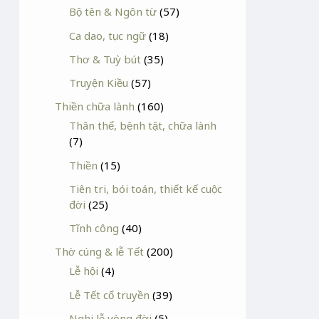
Bộ tên & Ngôn từ
(57)
Ca dao, tục ngữ
(18)
Thơ & Tuỳ bút
(35)
Truyện Kiều
(57)
Thiền chữa lành
(160)
Thân thể, bệnh tật, chữa lành
(7)
Thiền
(15)
Tiên tri, bói toán, thiết kế cuộc
đời
(25)
Tĩnh công
(40)
Thờ cúng & lễ Tết
(200)
Lễ hội
(4)
Lễ Tết cổ truyền
(39)
Nghi lễ vòng đời
(5)