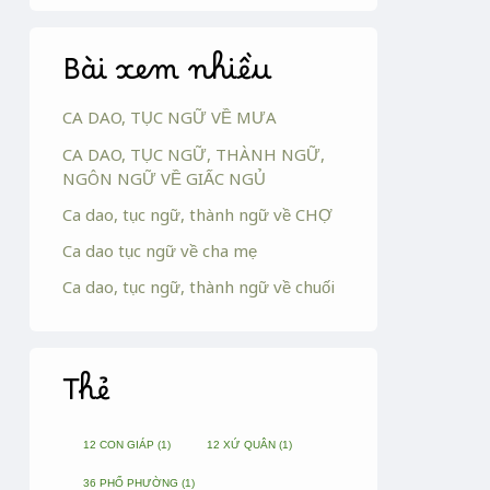
Bài xem nhiều
CA DAO, TỤC NGỮ VỀ MƯA
CA DAO, TỤC NGỮ, THÀNH NGỮ,
NGÔN NGỮ VỀ GIẤC NGỦ
Ca dao, tục ngữ, thành ngữ về CHỢ
Ca dao tục ngữ về cha mẹ
Ca dao, tục ngữ, thành ngữ về chuối
Thẻ
12 CON GIÁP
(1)
12 XỨ QUÂN
(1)
36 PHỐ PHƯỜNG
(1)