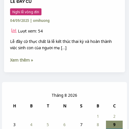
LỄ ĐẦY CỮ
Nghi lễ vòng đời
04/09/2025
|
omihuong
Lượt xem: 54
Lễ đầy cữ thực chất là lễ kết thúc thai kỳ và hoàn thành
việc sinh con của người mẹ […]
Xem thêm »
Tháng 8 2026
H
B
T
N
S
B
C
1
2
3
4
5
6
7
8
9