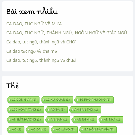
Bài xem nhiều
CA DAO, TỤC NGỮ VỀ MƯA
CA DAO, TỤC NGỮ, THÀNH NGỮ, NGÔN NGỮ VỀ GIẤC NGỦ
Ca dao, tục ngữ, thành ngữ về CHỢ
Ca dao tục ngữ về cha mẹ
Ca dao, tục ngữ, thành ngữ về chuối
Thẻ
12 CON GIÁP
(1)
12 XỨ QUÂN
(1)
36 PHỐ PHƯỜNG
(1)
100 NGÀY TANG
(1)
ADIĐÀ
(1)
AN BAN THỜ
(1)
AN BÁT HƯƠNG
(1)
AN NAM
(1)
AN NGHỈ
(1)
AN NHÀ
(1)
AO
(2)
AO DẠI
(1)
AO LÀNG
(1)
BA HỒN BẢY VÍA
(1)