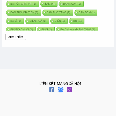
BAN
(4)
BA HỒN CHÍN VÍA
(1)
BAN NGÀY
(1)
BAN THỜ GIA TIÊN
(3)
BAN THỜ TANG
(1)
BAN ĐÊM
(1)
BA VÌ
(1)
BIÊN HOÀ
(1)
BIỂN
(1)
BUI
(1)
BUỒNG CHUỐI
(1)
BUỔI
(1)
BÀ CHÚA NĂM PHƯƠNG
(1)
XEM THÊM
BÀ CHÚA XỨ
(5)
BÀ CHÚA THÀNH ĐÔNG
(1)
BÀ DẦU
(2)
BÀ HÀNG NƯỚC TRONG TRUYỆN TẤM CÁM
(1)
BÀI THUỐC DÂN GIAN
(1)
BÀ MỤ
(2)
BÀN CỔ
(2)
BÀO THAI
(4)
BÀN TAY CHỮA LÀNH
(2)
BÀ TỔ CÔ
(1)
BÁCH VIỆT
(1)
BÁNH BÒ
(1)
BÁNH CHÌ
(1)
BÁNH CHƯNG
(6)
BÁNH DẦY
(5)
BÁNH CHƯNG BÁNH DẦY
(1)
LIÊN KẾT MẠNG XÃ HỘI
BÁNH TRÔI BÁNH CHAY
(7)
BÁNH GIẦY
(2)
BÁNH TRÁNG
(1)
BÁNH TRƯNG
(1)
BÁNH TÀY
(1)
BÁNH TẾT
(3)
BÁNH XÈO
(1)
BÁNH ĐÚC
(1)
BÁO HIẾU CHA MẸ
(1)
BÁT HƯƠNG
(2)
BÉ SƠ SINH
(1)
BÓ GIÒ
(1)