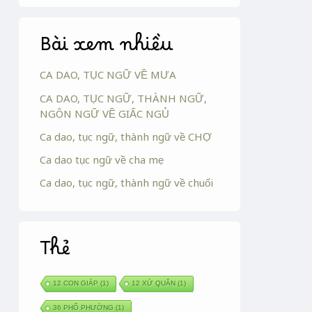
Bài xem nhiều
CA DAO, TỤC NGỮ VỀ MƯA
CA DAO, TỤC NGỮ, THÀNH NGỮ,
NGÔN NGỮ VỀ GIẤC NGỦ
Ca dao, tục ngữ, thành ngữ về CHỢ
Ca dao tục ngữ về cha mẹ
Ca dao, tục ngữ, thành ngữ về chuối
Thẻ
12 CON GIÁP
(1)
12 XỨ QUÂN
(1)
36 PHỐ PHƯỜNG
(1)