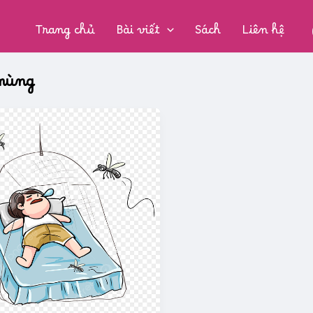
CHUYÊN
MỤC:
Trang chủ
Bài viết
Sách
Liên hệ
mùng