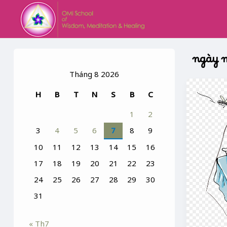
Skip
to
content
ngày 
Tháng 8 2026
TÊN
H
B
T
N
S
B
C
ĐI
CẢ
1
2
BỘ
3
4
5
6
7
8
9
:
MÙNG
10
11
12
13
14
15
16
17
18
19
20
21
22
23
24
25
26
27
28
29
30
31
« Th7