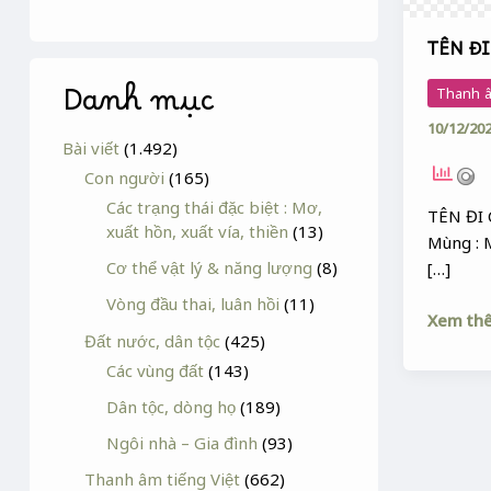
TÊN ĐI
Danh mục
Thanh â
10/12/20
Bài viết
(1.492)
Con người
(165)
Các trạng thái đặc biệt : Mơ,
TÊN ĐI 
xuất hồn, xuất vía, thiền
(13)
Mùng : 
Cơ thể vật lý & năng lượng
(8)
[…]
Vòng đầu thai, luân hồi
(11)
Xem th
Đất nước, dân tộc
(425)
Các vùng đất
(143)
Dân tộc, dòng họ
(189)
Ngôi nhà – Gia đình
(93)
Thanh âm tiếng Việt
(662)