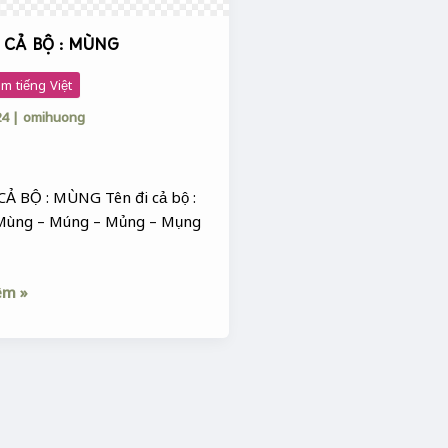
 CẢ BỘ : MÙNG
m tiếng Việt
24
|
omihuong
CẢ BỘ : MÙNG Tên đi cả bộ :
Mùng – Múng – Mủng – Mụng
êm »