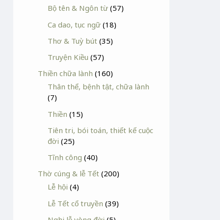
Bộ tên & Ngôn từ
(57)
Ca dao, tục ngữ
(18)
Thơ & Tuỳ bút
(35)
Truyện Kiều
(57)
Thiền chữa lành
(160)
Thân thể, bệnh tật, chữa lành
(7)
Thiền
(15)
Tiên tri, bói toán, thiết kế cuộc
đời
(25)
Tĩnh công
(40)
Thờ cúng & lễ Tết
(200)
Lễ hội
(4)
Lễ Tết cổ truyền
(39)
Nghi lễ vòng đời
(5)