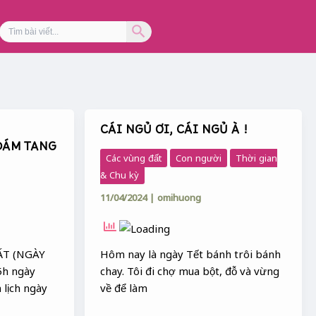
Search Button
Search
for:
CÁI NGỦ ƠI, CÁI NGỦ À !
CÁI
 ĐÁM TANG
NGỦ
Các vùng đất
Con người
Thời gian
ƠI,
& Chu kỳ
CÁI
11/04/2024
|
omihuong
NGỦ
À
!
ẤT (NGÀY
Hôm nay là ngày Tết bánh trôi bánh
5h ngày
chay. Tôi đi chợ mua bột, đỗ và vừng
 lịch ngày
về để làm