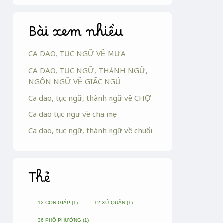
Bài xem nhiều
CA DAO, TỤC NGỮ VỀ MƯA
CA DAO, TỤC NGỮ, THÀNH NGỮ,
NGÔN NGỮ VỀ GIẤC NGỦ
Ca dao, tục ngữ, thành ngữ về CHỢ
Ca dao tục ngữ về cha mẹ
Ca dao, tục ngữ, thành ngữ về chuối
Thẻ
12 CON GIÁP
(1)
12 XỨ QUÂN
(1)
36 PHỐ PHƯỜNG
(1)