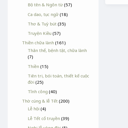
Bộ tên & Ngôn từ
(57)
Ca dao, tục ngữ
(18)
Thơ & Tuỳ bút
(35)
Truyện Kiều
(57)
Thiền chữa lành
(161)
Thân thể, bệnh tật, chữa lành
(7)
Thiền
(15)
Tiên tri, bói toán, thiết kế cuộc
đời
(25)
Tĩnh công
(40)
Thờ cúng & lễ Tết
(200)
Lễ hội
(4)
Lễ Tết cổ truyền
(39)
Nghi lễ vòng đời
(5)