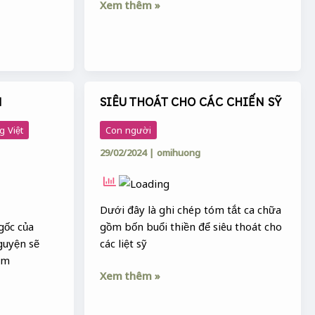
Xem thêm »
N
SIÊU THOÁT CHO CÁC CHIẾN SỸ
SIÊU
THOÁT
g Việt
Con người
CHO
29/02/2024
|
omihuong
CÁC
CHIẾN
SỸ
Dưới đây là ghi chép tóm tắt ca chữa
gốc của
gồm bốn buổi thiền để siêu thoát cho
guyện sẽ
các liệt sỹ
ám
Xem thêm »