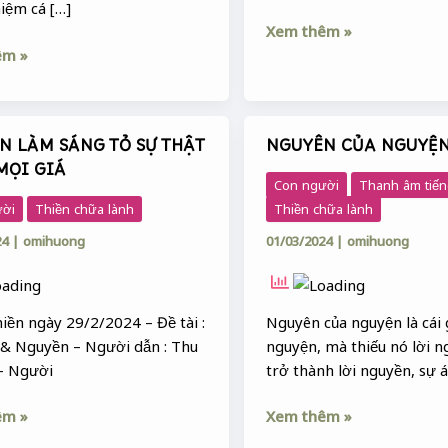
iệm cá […]
Xem thêm »
êm »
N LÀM SÁNG TỎ SỰ THẬT
NGUYÊN CỦA NGUYỆ
N
NGUYÊN
MỌI GIÁ
CỦA
Con người
Thanh âm tiến
NGUYỆN
ười
Thiền chữa lành
Thiền chữa lành
24
|
omihuong
01/03/2024
|
omihuong
hiền ngày 29/2/2024 – Đề tài :
Nguyên của nguyện là cái 
& Nguyền – Người dẫn : Thu
nguyện, mà thiếu nó lời n
– Người
trở thành lời nguyền, sự 
êm »
Xem thêm »