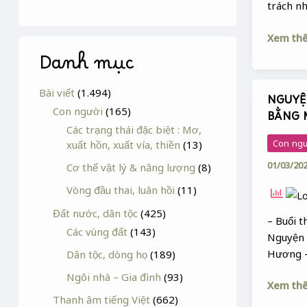
trách nh
Xem th
Danh mục
Bài viết
(1.494)
NGUYỆ
NGUYỆ
Con người
(165)
BẰNG 
LÀM
Các trạng thái đặc biệt : Mơ,
SÁNG
Con ng
xuất hồn, xuất vía, thiền
(13)
TỎ
01/03/20
Cơ thể vật lý & năng lượng
(8)
SỰ
THẬT
Vòng đầu thai, luân hồi
(11)
BẰNG
Đất nước, dân tộc
(425)
MỌI
– Buổi t
Các vùng đất
(143)
GIÁ
Nguyện 
Hương 
Dân tộc, dòng họ
(189)
Ngôi nhà – Gia đình
(93)
Xem th
Thanh âm tiếng Việt
(662)