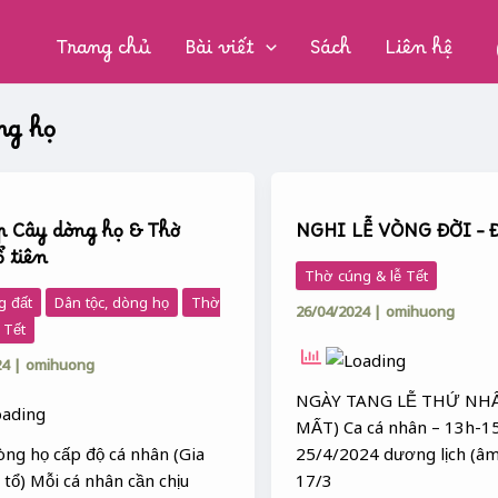
CHUYÊN
MỤC:
Trang chủ
Bài viết
Sách
Liên hệ
ng họ
NGHI
LỄ
p Cây dòng họ & Thờ
NGHI LỄ VÒNG ĐỜI –
VÒNG
ổ tiên
ĐỜI
Thờ cúng & lễ Tết
–
g đất
Dân tộc, dòng họ
Thờ
26/04/2024
|
omihuong
ĐÁM
 Tết
TANG
24
|
omihuong
NGÀY TANG LỄ THỨ NH
MẤT) Ca cá nhân – 13h-1
òng họ cấp độ cá nhân (Gia
25/4/2024 dương lịch (âm
n tổ) Mỗi cá nhân cần chịu
17/3