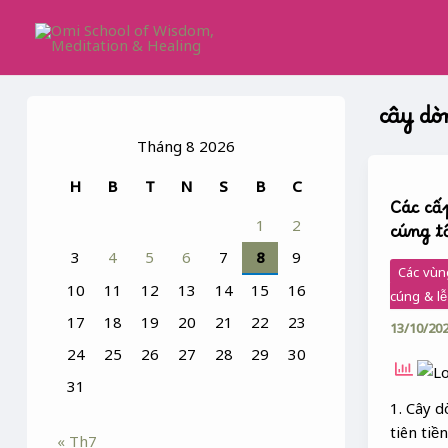
Skip
to
content
cây dò
Tháng 8 2026
Các
H
B
T
N
S
B
C
cấp
Các cấ
Cây
1
2
cúng t
dòng
3
4
5
6
7
8
9
họ &
Các vùn
Thờ
10
11
12
13
14
15
16
cúng & lễ
cúng
17
18
19
20
21
22
23
13/10/20
tổ
24
25
26
27
28
29
30
tiên
31
1. Cây d
tiên tiề
« Th7