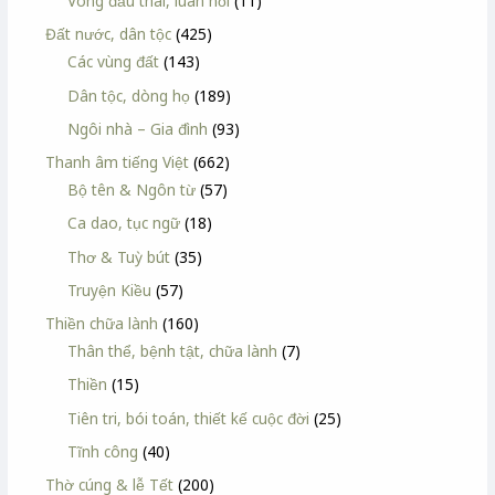
Vòng đầu thai, luân hồi
(11)
Đất nước, dân tộc
(425)
Các vùng đất
(143)
Dân tộc, dòng họ
(189)
Ngôi nhà – Gia đình
(93)
Thanh âm tiếng Việt
(662)
Bộ tên & Ngôn từ
(57)
Ca dao, tục ngữ
(18)
Thơ & Tuỳ bút
(35)
Truyện Kiều
(57)
Thiền chữa lành
(160)
Thân thể, bệnh tật, chữa lành
(7)
Thiền
(15)
Tiên tri, bói toán, thiết kế cuộc đời
(25)
Tĩnh công
(40)
Thờ cúng & lễ Tết
(200)