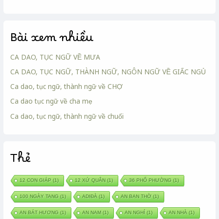
Bài xem nhiều
CA DAO, TỤC NGỮ VỀ MƯA
CA DAO, TỤC NGỮ, THÀNH NGỮ, NGÔN NGỮ VỀ GIẤC NGỦ
Ca dao, tục ngữ, thành ngữ về CHỢ
Ca dao tục ngữ về cha mẹ
Ca dao, tục ngữ, thành ngữ về chuối
Thẻ
12 CON GIÁP
(1)
12 XỨ QUÂN
(1)
36 PHỐ PHƯỜNG
(1)
100 NGÀY TANG
(1)
ADIĐÀ
(1)
AN BAN THỜ
(1)
AN BÁT HƯƠNG
(1)
AN NAM
(1)
AN NGHỈ
(1)
AN NHÀ
(1)