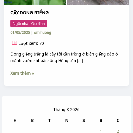
CÂY DONG RIỀNG
Ngôi nhà - Gia đình
01/05/2025
|
omihuong
Lượt xem: 70
Dong giềng trắng là cây tôi cần trồng ở biên giếng đào ở
mảnh vườn sát bãi sông Hồng của […]
Xem thêm »
Tháng 8 2026
H
B
T
N
S
B
C
1
2