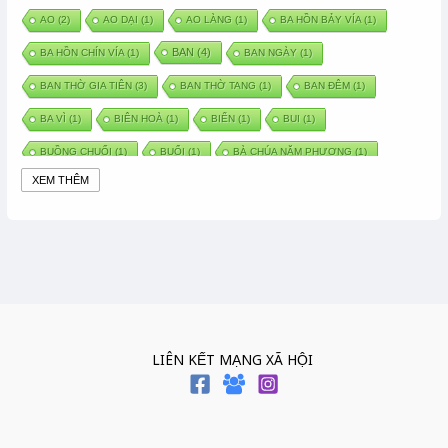
AO
(2)
AO DẠI
(1)
AO LÀNG
(1)
BA HỒN BẢY VÍA
(1)
BAN
(4)
BA HỒN CHÍN VÍA
(1)
BAN NGÀY
(1)
BAN THỜ GIA TIÊN
(3)
BAN THỜ TANG
(1)
BAN ĐÊM
(1)
BA VÌ
(1)
BIÊN HOÀ
(1)
BIỂN
(1)
BUI
(1)
BUỒNG CHUỐI
(1)
BUỔI
(1)
BÀ CHÚA NĂM PHƯƠNG
(1)
XEM THÊM
BÀ CHÚA XỨ
(5)
BÀ CHÚA THÀNH ĐÔNG
(1)
BÀ DẦU
(2)
BÀ HÀNG NƯỚC TRONG TRUYỆN TẤM CÁM
(1)
BÀI THUỐC DÂN GIAN
(1)
BÀ MỤ
(2)
BÀN CỔ
(2)
BÀO THAI
(4)
BÀN TAY CHỮA LÀNH
(2)
BÀ TỔ CÔ
(1)
BÁCH VIỆT
(1)
BÁNH BÒ
(1)
BÁNH CHÌ
(1)
BÁNH CHƯNG
(6)
BÁNH DẦY
(5)
BÁNH CHƯNG BÁNH DẦY
(1)
LIÊN KẾT MẠNG XÃ HỘI
BÁNH TRÔI BÁNH CHAY
(7)
BÁNH GIẦY
(2)
BÁNH TRÁNG
(1)
BÁNH TRƯNG
(1)
BÁNH TÀY
(1)
BÁNH TẾT
(3)