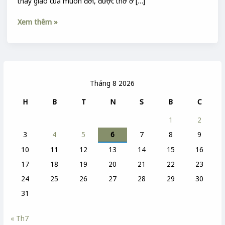
thày giáo của muôn đời, được thờ ở […]
Xem thêm »
Tháng 8 2026
H
B
T
N
S
B
C
1
2
3
4
5
6
7
8
9
10
11
12
13
14
15
16
17
18
19
20
21
22
23
24
25
26
27
28
29
30
31
« Th7