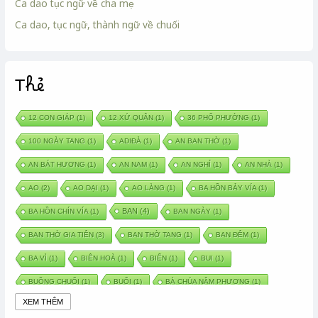
Ca dao tục ngữ về cha mẹ
Ca dao, tục ngữ, thành ngữ về chuối
Thẻ
12 CON GIÁP
(1)
12 XỨ QUÂN
(1)
36 PHỐ PHƯỜNG
(1)
100 NGÀY TANG
(1)
ADIĐÀ
(1)
AN BAN THỜ
(1)
AN BÁT HƯƠNG
(1)
AN NAM
(1)
AN NGHỈ
(1)
AN NHÀ
(1)
AO
(2)
AO DẠI
(1)
AO LÀNG
(1)
BA HỒN BẢY VÍA
(1)
BAN
(4)
BA HỒN CHÍN VÍA
(1)
BAN NGÀY
(1)
BAN THỜ GIA TIÊN
(3)
BAN THỜ TANG
(1)
BAN ĐÊM
(1)
BA VÌ
(1)
BIÊN HOÀ
(1)
BIỂN
(1)
BUI
(1)
BUỒNG CHUỐI
(1)
BUỔI
(1)
BÀ CHÚA NĂM PHƯƠNG
(1)
XEM THÊM
BÀ CHÚA XỨ
(5)
BÀ CHÚA THÀNH ĐÔNG
(1)
BÀ DẦU
(2)