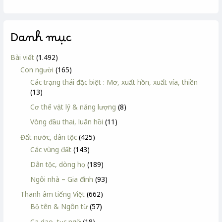
Danh mục
Bài viết
(1.492)
Con người
(165)
Các trạng thái đặc biệt : Mơ, xuất hồn, xuất vía, thiền
(13)
Cơ thể vật lý & năng lượng
(8)
Vòng đầu thai, luân hồi
(11)
Đất nước, dân tộc
(425)
Các vùng đất
(143)
Dân tộc, dòng họ
(189)
Ngôi nhà – Gia đình
(93)
Thanh âm tiếng Việt
(662)
Bộ tên & Ngôn từ
(57)
Ca dao, tục ngữ
(18)