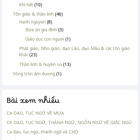
Khí tiết
(10)
Tôn giáo & thần linh
(46)
Hạnh nguyện
(8)
Bữa ăn gia đình
(3)
Giáo dục con người
(1)
Phật giáo, Nho giáo, đạo Lão, đạo Mẫu & các tôn giáo
khác
(23)
Thần linh & huyền sử
(13)
Vòng tròn âm dương
(1)
Bài xem nhiều
CA DAO, TỤC NGỮ VỀ MƯA
CA DAO, TỤC NGỮ, THÀNH NGỮ, NGÔN NGỮ VỀ GIẤC NGỦ
Ca dao, tục ngữ, thành ngữ về CHỢ