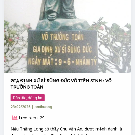
GIA ĐỊNH XỬ SỈ SÙNG ĐỨC VÕ TIÊN SINH : VÕ
TRƯỜNG TOẢN
Dân tộc, dòng họ
23/02/2026
|
omihuong
Lượt xem: 29
Nếu Thăng Long có thầy Chu Văn An, được mệnh danh là