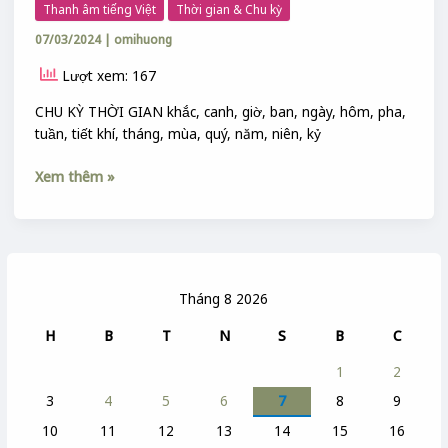
chu
Thanh âm tiếng Việt
Thời gian & Chu kỳ
tục
kỳ
07/03/2024
|
omihuong
ngữ
thời
về
gian
Lượt xem: 167
chu
kỳ
CHU KỲ THỜI GIAN khắc, canh, giờ, ban, ngày, hôm, pha,
thời
tuần, tiết khí, tháng, mùa, quý, năm, niên, kỷ
gian
Xem thêm »
Tháng 8 2026
H
B
T
N
S
B
C
1
2
3
4
5
6
7
8
9
10
11
12
13
14
15
16