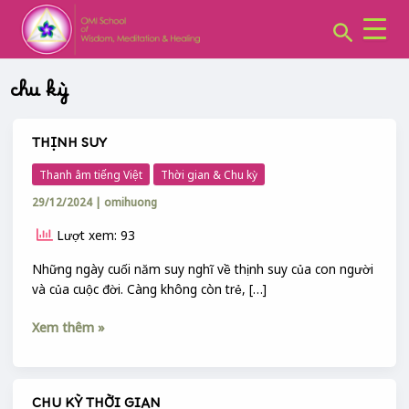
CHUYÊN
Skip
MỤC:
Search
to
content
chu kỳ
THỊNH SUY
THỊNH
SUY
Thanh âm tiếng Việt
Thời gian & Chu kỳ
29/12/2024
|
omihuong
Lượt xem: 93
Những ngày cuối năm suy nghĩ về thịnh suy của con người
và của cuộc đời. Càng không còn trẻ, […]
Xem thêm »
CHU KỲ THỜI GIAN
CHU