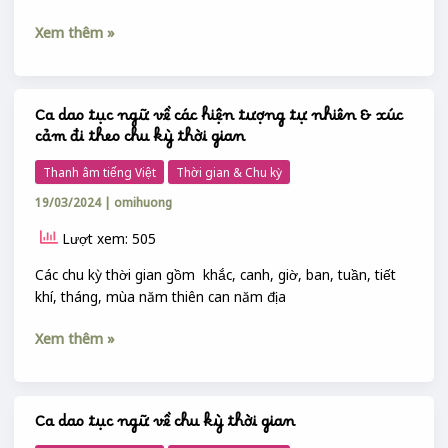
kỳ
thời
Xem thêm »
gian
Ca dao tục ngữ về các hiện tượng tự nhiên & xúc
Ca
cảm đi theo chu kỳ thời gian
dao
tục
Thanh âm tiếng Việt
Thời gian & Chu kỳ
ngữ
19/03/2024
|
omihuong
về
các
Lượt xem: 505
hiện
tượng
Các chu kỳ thời gian gồm khắc, canh, giờ, ban, tuần, tiết
tự
khí, tháng, mùa năm thiên can năm địa
nhiên
Xem thêm »
&
xúc
cảm
đi
Ca dao tục ngữ về chu kỳ thời gian
Ca
theo
dao