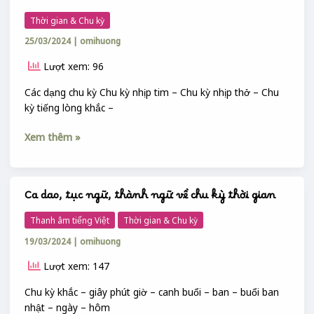
KỲ
Thời gian & Chu kỳ
THỜI
25/03/2024
|
omihuong
GIAN
Lượt xem: 96
Các dạng chu kỳ Chu kỳ nhịp tim – Chu kỳ nhịp thở – Chu
kỳ tiếng lòng khắc –
Xem thêm »
Ca dao, tục ngữ, thành ngữ về chu kỳ thời gian
Ca
dao,
Thanh âm tiếng Việt
Thời gian & Chu kỳ
tục
19/03/2024
|
omihuong
ngữ,
thành
Lượt xem: 147
ngữ
về
Chu kỳ khắc – giây phút giờ – canh buổi – ban – buổi ban
chu
nhật – ngày – hôm