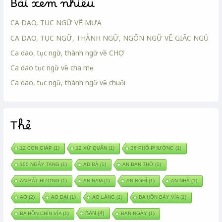
Bài xem nhiều
CA DAO, TỤC NGỮ VỀ MƯA
CA DAO, TỤC NGỮ, THÀNH NGỮ, NGÔN NGỮ VỀ GIẤC NGỦ
Ca dao, tục ngữ, thành ngữ về CHỢ
Ca dao tục ngữ về cha mẹ
Ca dao, tục ngữ, thành ngữ về chuối
Thẻ
12 CON GIÁP
(1)
12 XỨ QUÂN
(1)
36 PHỐ PHƯỜNG
(1)
100 NGÀY TANG
(1)
ADIĐÀ
(1)
AN BAN THỜ
(1)
AN BÁT HƯƠNG
(1)
AN NAM
(1)
AN NGHỈ
(1)
AN NHÀ
(1)
AO
(2)
AO DẠI
(1)
AO LÀNG
(1)
BA HỒN BẢY VÍA
(1)
BAN
(4)
BA HỒN CHÍN VÍA
(1)
BAN NGÀY
(1)