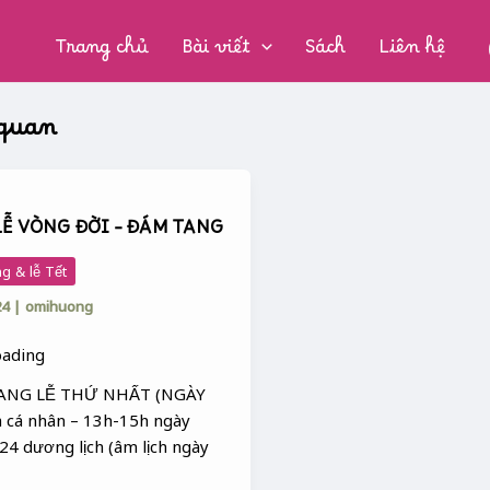
CHUYÊN
MỤC:
Trang chủ
Bài viết
Sách
Liên hệ
 quan
LỄ VÒNG ĐỜI – ĐÁM TANG
g & lễ Tết
24
|
omihuong
ANG LỄ THỨ NHẤT (NGÀY
 cá nhân – 13h-15h ngày
24 dương lịch (âm lịch ngày
]