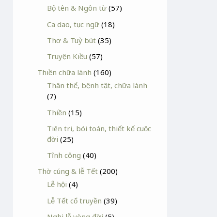
Bộ tên & Ngôn từ
(57)
Ca dao, tục ngữ
(18)
Thơ & Tuỳ bút
(35)
Truyện Kiều
(57)
Thiền chữa lành
(160)
Thân thể, bệnh tật, chữa lành
(7)
Thiền
(15)
Tiên tri, bói toán, thiết kế cuộc
đời
(25)
Tĩnh công
(40)
Thờ cúng & lễ Tết
(200)
Lễ hội
(4)
Lễ Tết cổ truyền
(39)
Nghi lễ vòng đời
(5)