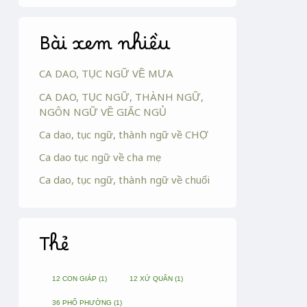
Bài xem nhiều
CA DAO, TỤC NGỮ VỀ MƯA
CA DAO, TỤC NGỮ, THÀNH NGỮ,
NGÔN NGỮ VỀ GIẤC NGỦ
Ca dao, tục ngữ, thành ngữ về CHỢ
Ca dao tục ngữ về cha mẹ
Ca dao, tục ngữ, thành ngữ về chuối
Thẻ
12 CON GIÁP
(1)
12 XỨ QUÂN
(1)
36 PHỐ PHƯỜNG
(1)