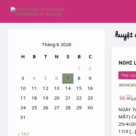
Skip
to
content
huyệt
Tháng 8 2026
NGHI
H
B
T
N
S
B
C
LỄ
NGHI 
VÒNG
1
2
ĐỜI
Thờ cún
3
4
5
6
7
8
9
–
26/04/20
ĐÁM
10
11
12
13
14
15
16
TANG
17
18
19
20
21
22
23
24
25
26
27
28
29
30
NGÀY T
MẤT) Ca
31
25/4/20
17/3 […
« Th7