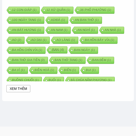
12 CON GIÁP
(1)
12 XỨ QUÂN
(1)
36 PHỐ PHƯỜNG
(1)
100 NGÀY TANG
(1)
ADIĐÀ
(1)
AN BAN THỜ
(1)
AN BÁT HƯƠNG
(1)
AN NAM
(1)
AN NGHỈ
(1)
AN NHÀ
(1)
AO
(2)
AO DẠI
(1)
AO LÀNG
(1)
BA HỒN BẢY VÍA
(1)
BAN
(4)
BA HỒN CHÍN VÍA
(1)
BAN NGÀY
(1)
BAN THỜ GIA TIÊN
(3)
BAN THỜ TANG
(1)
BAN ĐÊM
(1)
BA VÌ
(1)
BIÊN HOÀ
(1)
BIỂN
(1)
BUI
(1)
BUỒNG CHUỐI
(1)
BUỔI
(1)
BÀ CHÚA NĂM PHƯƠNG
(1)
XEM THÊM
BÀ CHÚA XỨ
(5)
BÀ CHÚA THÀNH ĐÔNG
(1)
BÀ DẦU
(2)
BÀ HÀNG NƯỚC TRONG TRUYỆN TẤM CÁM
(1)
BÀI THUỐC DÂN GIAN
(1)
BÀ MỤ
(2)
BÀN CỔ
(2)
BÀO THAI
(4)
BÀN TAY CHỮA LÀNH
(2)
BÀ TỔ CÔ
(1)
BÁCH VIỆT
(1)
BÁNH BÒ
(1)
BÁNH CHÌ
(1)