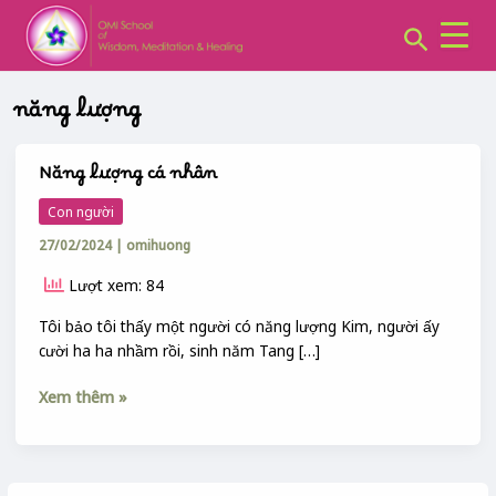
CHUYÊN
Skip
MỤC:
Search
to
content
năng lượng
Năng lượng cá nhân
Năng
lượng
Con người
cá
27/02/2024
|
omihuong
nhân
Lượt xem: 84
Tôi bảo tôi thấy một người có năng lượng Kim, người ấy
cười ha ha nhầm rồi, sinh năm Tang […]
Xem thêm »